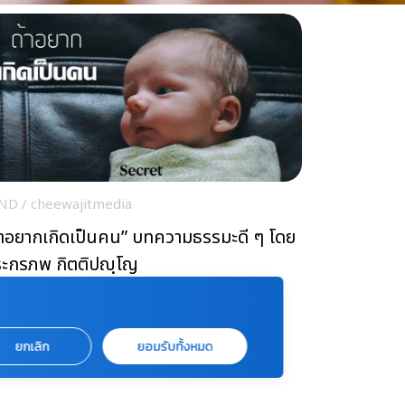
ND
/
cheewajitmedia
้าอยากเกิดเป็นคน” บทความธรรมะดี ๆ โดย
ะกรภพ กิตติปญฺโญ
ยกเลิก
ยอมรับทั้งหมด