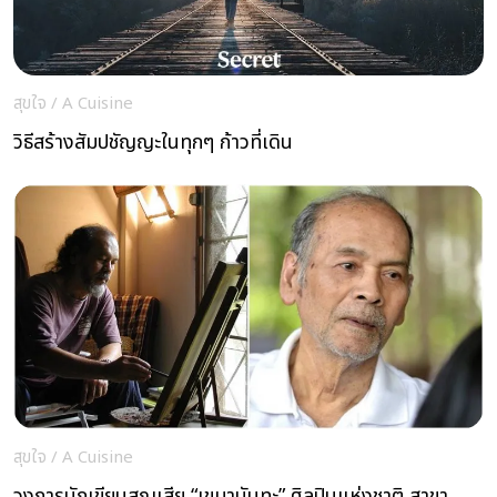
สุขใจ
/
A Cuisine
วิธีสร้างสัมปชัญญะในทุกๆ ก้าวที่เดิน
สุขใจ
/
A Cuisine
วงการนักเขียนสูญเสีย “เขมานันทะ” ศิลปินแห่งชาติ สาขา