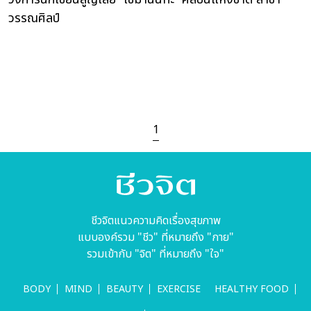
วรรณศิลป์
1
ชีวจิตแนวความคิดเรื่องสุขภาพ
แบบองค์รวม "ชีว" ที่หมายถึง "กาย"
รวมเข้ากับ "จิต" ที่หมายถึง "ใจ"
BODY
MIND
BEAUTY
EXERCISE
HEALTHY FOOD