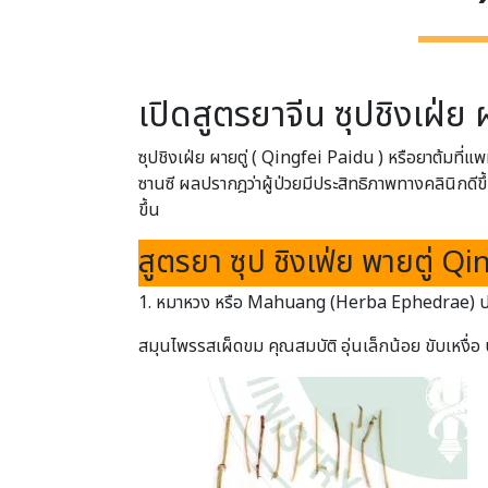
เปิดสูตรยาจีน ซุปชิงเฝ่ย 
ซุปชิงเฝ่ย ผายตู่ ( Qingfei Paidu ) หรือยาต้มที
ซานซี ผลปรากฎว่าผู้ป่วยมีประสิทธิภาพทางคลินิกดี
ขึ้น
สูตรยา ซุป ชิงเฟ่ย พายตู่ Q
1. หมาหวง หรือ Mahuang (Herba Ephedrae) ป
สมุนไพรรสเผ็ดขม คุณสมบัติ อุ่นเล็กน้อย ขับเหงื่อ