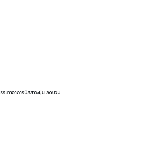
บรรเทาอาการปัสสาวะขุ่น ลดบวม