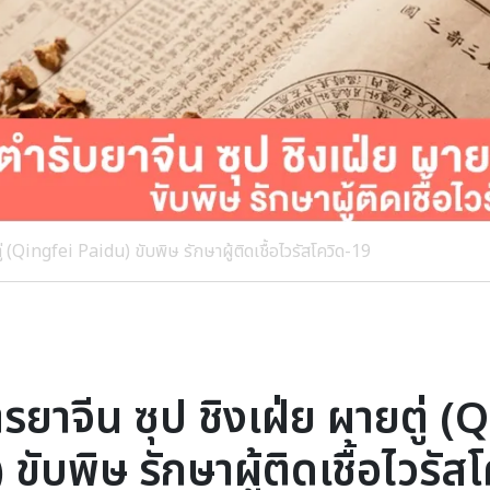
ู่ (Qingfei Paidu) ขับพิษ รักษาผู้ติดเชื้อไวรัสโควิด-19
ตรยาจีน ซุป ชิงเฝ่ย ผายตู่ (
ขับพิษ รักษาผู้ติดเชื้อไวรัส