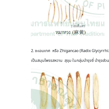
2. ชะเอมเทศ หรือ Zhigancao (Radix Glycyrrhi
เป็นสมุนไพรรสหวาน สุขุม ในกลุ่มบำรุงชี่ บำรุงส่