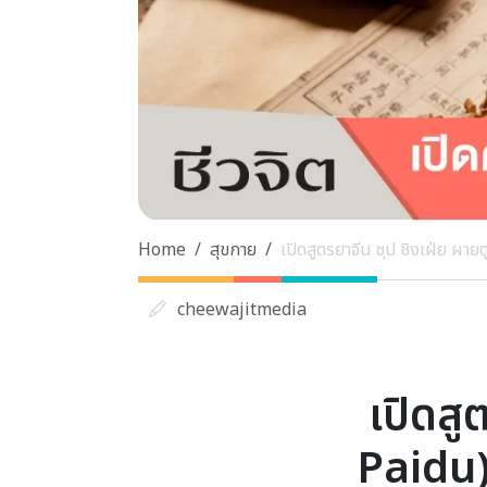
Home
สุขกาย
เปิดสูตรยาจีน ซุป ชิงเฝ่ย ผายต
cheewajitmedia
เปิดสู
Paidu) 