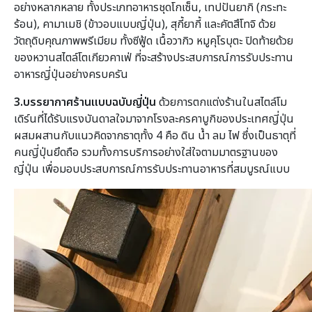
อย่างหลากหลาย ทั้งประเภทอาหารชุดโกเซ็น, เทปปันยากิ (กระทะ
ร้อน), คามาเมชิ (ข้าวอบแบบญี่ปุ่น), สุกี้ยากี้ และคัตสึโทจิ ด้วย
วัตถุดิบคุณภาพพรีเมียม ทั้งซีฟู้ด เนื้อวากิว หมูคุโรบุตะ ปิดท้ายด้วย
ของหวานสไตล์โตเกียวคาเฟ่ ที่จะสร้างประสบการณ์การรับประทาน
อาหารญี่ปุ่นอย่างครบครัน
3.บรรยากาศร้านแบบฉบับญี่ปุ่น
ด้วยการตกแต่งร้านในสไตล์โม
เดิร์นที่ได้รับแรงบันดาลใจมาจากโรงละครคาบูกิของประเทศญี่ปุ่น
ผสมผสานกับแนวคิดจากธาตุทั้ง 4 คือ ดิน น้ำ ลม ไฟ ซึ่งเป็นธาตุที่
คนญี่ปุ่นยึดถือ รวมทั้งการบริการอย่างใส่ใจตามมาตรฐานของ
ญี่ปุ่น เพื่อมอบประสบการณ์การรับประทานอาหารที่สมบูรณ์แบบ