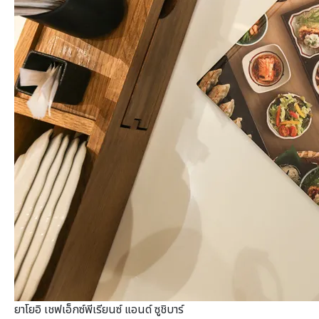
ยาโยอิ เชฟเอ็กซ์พีเรียนซ์ แอนด์ ซูชิบาร์