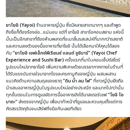
ยาโยอิ (Yayoi)
ร้านอาหารญี่ปุ่น ซึ่งมีหลายสาขามากๆ และถ้าพูด
ถึงชื่อก็ต้องร้องอ่อ…แน่นอน แต่ที่ ยาโยอิ สาขาไอคอนสยาม แห่งนี้
นั้นเป็นอีกสาขาที่ต้องห้ามพลาดที่จะมาลิ้มรสเสน่ห์ที่มากกว่ารสชาติ
และความลงตัวของมื้ออาหารที่ยาโยอิ นั้นได้เลือกมาให้คุณได้ลอง
กับ
“ยาโยอิ เชฟเอ็กซ์พีเรียนซ์ แอนด์ ซูชิบาร์” (Yayoi Chef
Experience and Sushi Bar)
ครั้งแรกที่มาในคอนเซ็ปต์สโตร์
รูปแบบใหม่จากยาโยอิ เพิ่มความพิเศษด้วยบรรยากาศภายในร้านที่
ได้รับแรงบันดาลใจมาจากโรงละครคาบูกิของญี่ปุ่น ผสมผสาน
แนวคิดด้านความสมดุลของธาตุ
“ดิน น้ำ ลม ไฟ”
ที่ชาวญี่ปุ่นยึดถือ
นำเสนออาหารญี่ปุ่นในรูปแบบใหม่อย่างประณีต และมากไปกว่านั้น
ทุกขั้นตอนในการดูแลจัดการมื้ออาหารยังได้มาสเตอร์เชฟ
“โยจิ โอ
บาตะ”
ส่งตรงจากญี่ปุ่น เพื่อมาทำหน้าที่ดูแลและควบคุมตั้งแต่การ
คัดสรรวัตถุดิบจนเสิร์ฟถึงมือกันเลยทีเดียว