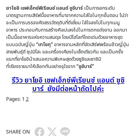
ยาโยอิ เชฟเอ็กซ์พีเรียนซ์ แอนด์ ซูชิบาร์
เป็นการยกระดับ
มาตรฐานการเสิร์ฟมื้ออาหารที่มาจากความใส่ใจในทุกขั้นตอน ไม่ว่า
จะเป็นการบรรจงคัดสรรวัตถุดิบที่ดีเยี่ยม ใส่ใจลงไปในทุกเมนู
อาหาร ประกอบกับการสร้างศิลปะลงไปในการตกแต่งจาน ออกมา
เป็นมื้ออาหารแห่งความสมดุล โดยมีไฮไลท์โดดเด่นด้วยอาหารชุด
แบบฉบับญี่ปุ่น
“เทโชกุ”
อาหารจานหลักที่จัดเสิร์ฟพร้อมข้าวญี่ปุ่น
สายพันธุ์ดี ซุปมิโสะ และเครื่องเคียงในเซ็ตเดียวกัน และเป็นครั้ง
แรกที่ยาโยอินำเสนอความพิเศษสุดด้วยซูชิและซาชิมิ
ที่เรียงรายมาให้เลือกกันอย่างจุใจจาก
“ซูชิบาร์”
รีวิว ยาโยอิ เชฟเอ็กซ์พีเรียนซ์ แอนด์ ซูชิ
บาร์ ยังมีต่อหน้าถัดไปค่ะ
Pages:
1
2
SHARE ON