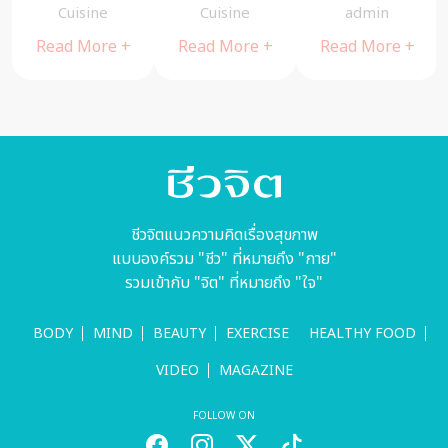
ยุโรป กับ
สุขภาพกับ
ระดับพรีเมียม
Cuisine
Cuisine
Cuisine
บรรยากาศ
จิตรา ก่อนันท
สไตล์อเมริกัน
Read More +
Read More +
Read More +
แสนคลาสสิกที่
เกียรติ
The Yard
Restaurant
(มีคลิป) – A
Cuisine
ชีวจิตแนวความคิดเรื่องสุขภาพ
แบบองค์รวม "ชีว" ที่หมายถึง "กาย"
รวมเข้ากับ "จิต" ที่หมายถึง "ใจ"
BODY
MIND
BEAUTY
EXERCISE
HEALTHY FOOD
VIDEO
MAGAZINE
FOLLOW ON