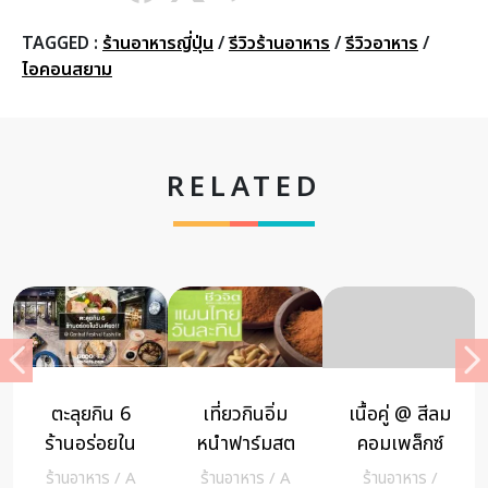
TAGGED :
ร้านอาหารญี่ปุ่น
/
รีวิวร้านอาหาร
/
รีวิวอาหาร
/
ไอคอนสยาม
RELATED
ลิ้มลองอาหาร
เล่าเรื่องจีน
ร้าน Guss
สไตล์อีสต์
ชิมอาหาร
Damn Good
เอเชียและ
ฮ่องเต้และเมนู
ไอศกรีมอร่อย
Clips
/
A
ร้านอาหาร
/
A
ร้านอาหาร
/
A