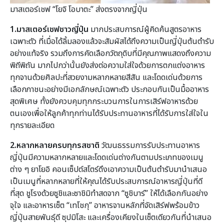
มาสเตอร์เชฟ “โยจิ โอบาตะ” ส่งตรงจากญี่ปุ่น
1.มาสเตอร์เชฟชาวญี่ปุ่น
มากประสบการณ์ผู้คิดค้นสูตรอาหาร
เฉพาะตัว ที่เมื่อได้ลิ้มลองแล้วจะสัมผัสได้ถึงความเป็นญี่ปุ่นต้นตำรับ
อย่างแท้จริง รวมถึงการคัดเลือกวัตถุดิบที่มีคุณภาพแสดงถึงความ
พิถีพิถัน มากไปกว่านั้นยังส่งต่อความใส่ใจด้วยการตกแต่งอาหาร
ทุกจานด้วยศิลปะที่สวยงามหลากหลายสีสัน และโดดเด่นด้วยการ
เลือกภาชนะอย่างมีเอกลักษณ์เฉพาะตัว ประกอบกันเป็นมื้ออาหาร
สุดพิเศษ ทั้งยังควบคุมทุกกระบวนการในการเสิร์ฟอาหารด้วย
ตนเองเพื่อให้ลูกค้าทุกท่านได้รับประทานอาหารที่ได้รับการใส่ใจใน
ทุกรายละเอียด
2.หลากหลายครบทุกรสชาติ
วัฒนธรรมการรับประทานอาหาร
ญี่ปุ่นมีความหลากหลายและโดดเด่นต่างกันตามประเภทของเมนู
ต่าง ๆ ยาโยอิ คอนเซ็ปต์สโตร์ดึงเอาความเป็นต้นตำรับมานำเสนอ
เป็นเมนูที่หลากหลายที่ให้คุณได้รับประสบการณ์อาหารญี่ปุ่นที่ดี
ที่สุด ชูโรงด้วยซูชิและซาชิมิทำสดจาก “ซูชิบาร์” ให้ได้เลือกกันอย่าง
จุใจ และอาหารเซ็ต “เทโชกุ” อาหารจานหลักที่จัดเสิร์ฟพร้อมข้าว
ญี่ปุ่นสายพันธุ์ดี ซุปมิโสะ และเครื่องเคียงในเซ็ตเดียวกันที่นำเสนอ