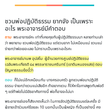
ชวนพ่อปฏิบัติธรรม ยากจัง เป็นเพราะ
อะไร พระอาจารย์มีคำตอบ
ถาม
พระอาจารย์คะ เท่าที่เคยคุยกับผู้ปฏิบัติธรรมมา หลายท่านเล่า
ว่า พยายาม ชวนพ่อปฏิบัติธรรม แต่ชวนยาก ไม่เหมือนแม่ ชวนแม่
ง่ายกว่าพ่อเยอะเลย ไม่ทราบเป็นเพราะอะไรคะ
พระอาจารย์มานพ อุปสโม
ผู้อำนวยการศูนย์ปฏิบัติธรรม
เฉลิมพระเกียรติ ๘๔ พรรษาราชนครินทร์ (เขาดินหนองแสง) ตอบ
ปัญหาธรรมข้อนี้ว่า
ตอบ
ก็ไม่แน่อีกเหมือนกัน บางครอบครัว ลูกชวนพ่อมาปฏิบัติ
ธรรม ง่ายกว่าชวนแม่เสียอีก ถ้าอยากชวน ก็ให้หาโอกาสพูดกับพ่อดี
ๆ แต่ถ้าพ่อไม่มีอัธยาศัยทางนี้ พ่อก็อาจจะไม่มา
พระอาจารย์เองก็สังเกตเห็นว่า ในการจัดปฏิบัติธรรมแต่ละครั้ง มี
ผู้ชายเข้าร่วมแค่ร้อยละ 10 นอกนั้นเป็นผู้หญิง ที่เป็นอย่างนี้ คง