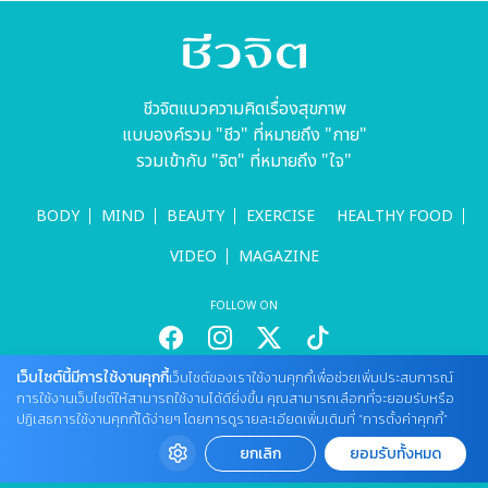
ชีวจิตแนวความคิดเรื่องสุขภาพ
แบบองค์รวม "ชีว" ที่หมายถึง "กาย"
รวมเข้ากับ "จิต" ที่หมายถึง "ใจ"
BODY
MIND
BEAUTY
EXERCISE
HEALTHY FOOD
VIDEO
MAGAZINE
FOLLOW ON
เว็บไซต์นี้มีการใช้งานคุกกี้
เว็บไซต์ของเราใช้งานคุกกี้เพื่อช่วยเพิ่มประสบการณ์
สนใจลงโฆษณากับเว็บไซต์
การใช้งานเว็บไซต์ให้สามารถใช้งานได้ดียิ่งขึ้น คุณสามารถเลือกที่จะยอมรับหรือ
Tel : 085 661 4629 / (จันทร์ - ศุกร์ เวลา 09.00 - 18.00 น)
ปฏิเสธการใช้งานคุกกี้ได้ง่ายๆ โดยการดูรายละเอียดเพิ่มเติมที่ “การตั้งค่าคุกกี้”
cheewajitmedia@gmail.com
ยกเลิก
ยอมรับทั้งหมด
ติดต่อแจ้งปัญหาหรือร้องเรียน