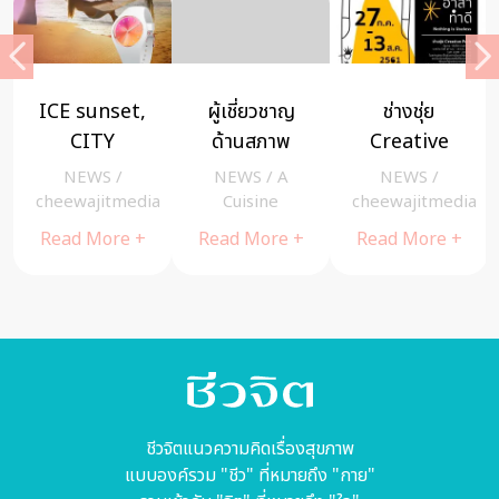
nset,
ผู้เชี่ยวชาญ
ช่างชุ่ย
วอลล์ ร่วมเ
Y
ด้านสภาพ
Creative
ส่วนหนึ่งข
et:
แวดล้อมชี้
Park จัดงาน
ช่วงเวลาแห
S
/
NEWS
/
A
NEWS
/
NEWS
/
และ
เคล็ดวิธี “ดูแล
‘สิ่งไร้ค่า อาสา
ความสุขเล็
itmedia
Cuisine
cheewajitmedia
Cuisine
่ลงตัว
ลูกน้อยจาก
ทำดี’ ชวนคน
เพื่อคืนรอยย
ore +
Read More +
Read More +
Read More
้อน!
ปัญหาฝุ่น
รุ่นใหม่
ให้ประเทศไ
ce-
ละออง
ทำความดีเพื่อ
พร้อมมอ
ch
PM2.5”
สมเด็จ
ไอศกรีม
พระเจ้าอยู่หัว
1,000,00
แท่ง ณ ศูน
บริการวัคซ
นอกโรง
ชีวจิตแนวความคิดเรื่องสุขภาพ
พยาบาล ทั
แบบองค์รวม "ชีว" ที่หมายถึง "กาย"