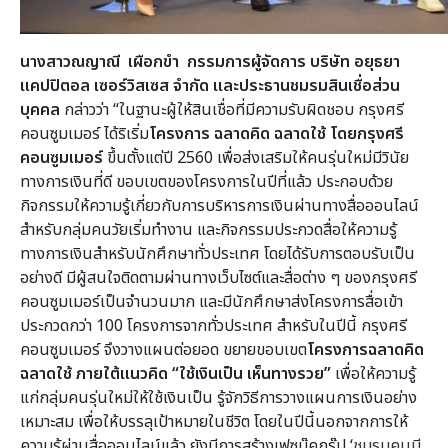
นางสาวณญาณี เผือกขำ
กรรมการผู้จัดการ บริษัท อยุธยา
แคปปิตอล เซอร์วิสเซส จำกัด และประธานชมรมสินเชื่อส่วน
บุคคล
กล่าวว่า “ในฐานะผู้ให้สินเชื่อที่มีความรับผิดชอบ กรุงศรี
คอนซูมเมอร์ ได้ริเริ่ม
โครงการ ฉลาดคิด ฉลาดใช้ โดยกรุงศรี
คอนซูมเมอร์
ขึ้นตั้งแต่ปี 2560 เพื่อส่งเสริมให้คนรุ่นใหม่มีวินัย
ทางการเงินที่ดี ขอบเขตของโครงการในปีที่แล้ว ประกอบด้วย
กิจกรรมให้ความรู้เกี่ยวกับการบริหารการเงินผ่านทางสื่อออนไลน์
สำหรับกลุ่มคนวัยเริ่มทำงาน และกิจกรรมประกวดสื่อให้ความรู้
ทางการเงินสำหรับนักศึกษาทั่วประเทศ โดยได้รับการตอบรับเป็น
อย่างดี มีผู้สนใจติดตามผ่านทางเว็บไซต์และสื่อต่าง ๆ ของกรุงศรี
คอนซูมเมอร์เป็นจำนวนมาก และมีนักศึกษาส่งโครงการสื่อเข้า
ประกวดกว่า 100 โครงการจากทั่วประเทศ สำหรับในปีนี้ กรุงศรี
คอนซูมเมอร์ จึงวางแผนต่อยอด ขยายขอบเขต
โครงการฉลาดคิด
ฉลาดใช้ ภายใต้แนวคิด “ใช้เงินเป็น เห็นทางรวย”
เพื่อให้ความรู้
แก่กลุ่มคนรุ่นใหม่ให้ใช้เงินเป็น รู้จักวิธีการวางแผนการเงินอย่าง
เหมาะสม เพื่อให้บรรลุเป้าหมายในชีวิต โดยในปีนี้นอกจากการให้
ความรู้ผ่านสื่อออนไลน์แล้ว ยังมีการสร้างเฟซบุ๊คกรุ๊ป ‘
ชมรมคนมี