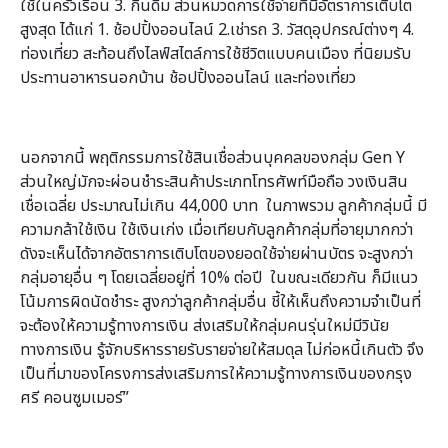
ใช้ในครัวเรือน 3. กินดื่ม ส่วนหมวดการใช้จ่ายที่มีอัตราการเติบโต
สูงสุด ได้แก่ 1. ช้อปปิ้งออนไลน์ 2.เช่ารถ 3. วัสดุอุปกรณ์ต่างๆ 4.
ท่องเที่ยว สะท้อนถึงไลฟ์สไตล์การใช้ชีวิตแบบคนเมือง ที่นิยมรับ
ประทานอาหารนอกบ้าน ช้อปปิ้งออนไลน์ และท่องเที่ยว
นอกจากนี้ พฤติกรรมการใช้สินเชื่อส่วนบุคคลของกลุ่ม Gen Y
ส่วนใหญ่มักจะผ่อนชำระสินค้าประเภทโทรศัพท์มือถือ วงเงินสิน
เชื่อเฉลี่ย ประมาณไม่เกิน 44,000 บาท ในภาพรวม ลูกค้ากลุ่มนี้ มี
ความกล้าใช้เงิน ใช้เงินเก่ง เมื่อเทียบกับลูกค้ากลุ่มที่อายุมากกว่า
ดังจะเห็นได้จากอัตราการเติบโตของยอดใช้จ่ายผ่านบัตร จะสูงกว่า
กลุ่มอายุอื่น ๆ โดยเฉลี่ยอยู่ที่ 10% ต่อปี ในขณะเดียวกัน ก็มีแนว
โน้มการผิดนัดชำระ สูงกว่าลูกค้ากลุ่มอื่น ชี้ให้เห็นถึงความจำเป็นที่
จะต้องให้ความรู้ทางการเงิน ส่งเสริมให้กลุ่มคนรุ่นใหม่มีวินัย
ทางการเงิน รู้จักบริหารรายรับรายจ่ายให้สมดุล ไม่ก่อหนี้เกินตัว จึง
เป็นที่มาของโครงการส่งเสริมการให้ความรู้ทางการเงินของกรุง
ศรี คอนซูมเมอร์”