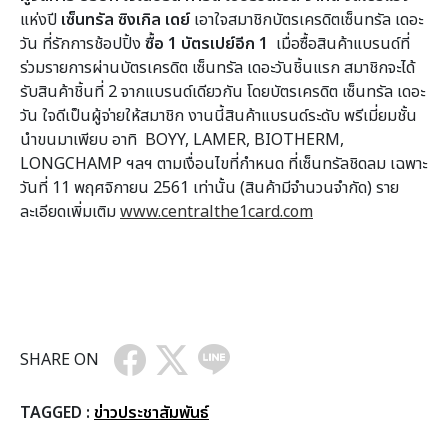
แห่งปี
เซ็นทรัล ซิงเกิล เดย์
เอาใจสมาชิกบัตรเครดิตเซ็นทรัล เดอะ
วัน ที่รักการช้อปปิ้ง
ซื้อ
1 บัตรเปย์อีก 1
เมื่อซื้อสินค้าแบรนด์ที่
ร่วมรายการผ่านบัตรเครดิต เซ็นทรัล เดอะวันชิ้นแรก สมาชิกจะได้
รับสินค้าชิ้นที่ 2 จากแบรนด์เดียวกัน โดยบัตรเครดิต เซ็นทรัล เดอะ
วัน ใจดีเป็นผู้จ่ายให้สมาชิก งานนี้สินค้าแบรนด์ระดับ พรีเมี่ยมชั้น
นำขนมาเพียบ อาทิ BOYY, LAMER, BIOTHERM,
LONGCHAMP ฯลฯ ตามเงื่อนไขที่กำหนด ที่เซ็นทรัลชิดลม เฉพาะ
วันที่ 11 พฤศจิกายน 2561 เท่านั้น (สินค้ามีจำนวนจำกัด) ราย
ละเอียดเพิ่มเติม
www.centralthe1card.com
SHARE ON
TAGGED :
ข่าวประชาสัมพันธ์