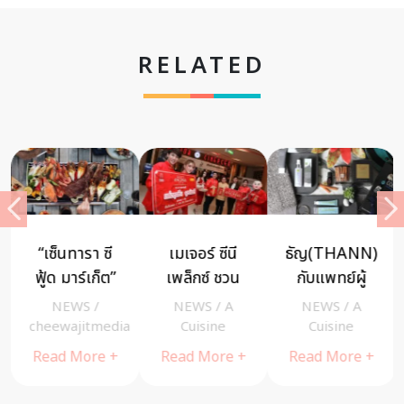
RELATED
“เซ็นทารา ซี
เมเจอร์ ซีนี
ธัญ(THANN) ร่ว
ฟู้ด มาร์เก็ต”
เพล็กซ์ ชวน
กับแพทย์ผู้
และบาร์บีคิว
ฉลองตรุษจีน
เชี่ยวชาญด้าน
NEWS
/
NEWS
/
A
NEWS
/
A
อาหารทะเลสด
15-16
ผิวหนัง เผย
cheewajitmedia
Cuisine
Cuisine
ใหม่ริมหาด ณ
กุมภาพันธ์นี้
เคล็ดลับดูแล
Read More +
Read More +
Read More +
โรงแรมเซ็นทา
แต่งชุดจีน ดู
สุขภาพผิว
ราแกรนด์บีชรี
หนังฟรี