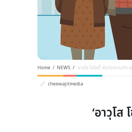
Home
NEWS
‘อาวุโส โซไซตี้’ ส่งต่อความรัก ผ
cheewajitmedia
‘อาวุโส โ