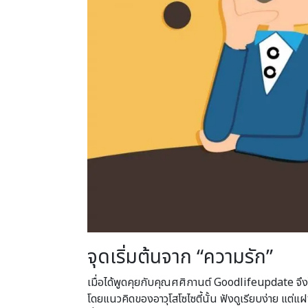
จุดเริ่มต้นจาก “ความรัก”
เมื่อได้พูดคุยกับคุณศศิกานต์ Goodlifeupdate จึงได
โดยแนวคิดของอาวุโสโซไซตี้นั้น ฟังดูเรียบง่าย แต่แฝ