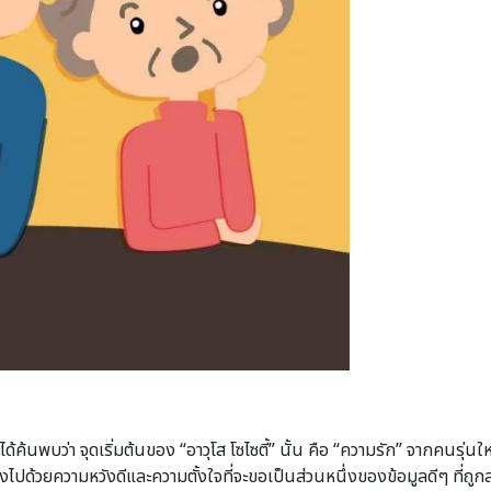
้ค้นพบว่า จุดเริ่มต้นของ “อาวุโส โซไซตี้” นั้น คือ “ความรัก” จากคนรุ่น
งไปด้วยความหวังดีและความตั้งใจที่จะขอเป็นส่วนหนึ่งของข้อมูลดีๆ ที่ถูกส่