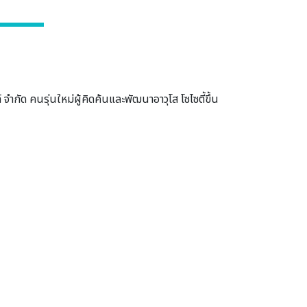
จำกัด คนรุ่นใหม่ผู้คิดค้นและพัฒนาอาวุโส โซไซตี้ขึ้น