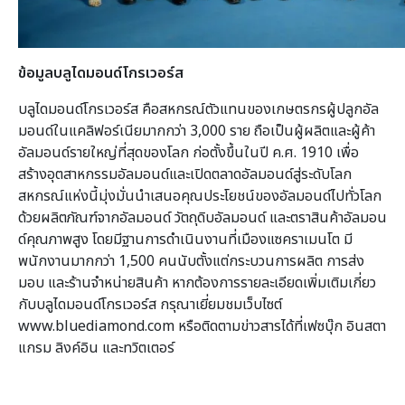
ข้อมูล
บลูไดมอนด์โกรเวอร์ส
บลูไดมอนด์โกรเวอร์ส คือสหกรณ์ตัวแทนของเกษตรกรผู้ปลูกอัล
มอนด์ในแคลิฟอร์เนียมากกว่า 3,000 ราย ถือเป็นผู้ผลิตและผู้ค้า
อัลมอนด์รายใหญ่ที่สุดของโลก ก่อตั้งขึ้นในปี ค.ศ. 1910 เพื่อ
สร้างอุตสาหกรรมอัลมอนด์และเปิดตลาดอัลมอนด์สู่ระดับโลก
สหกรณ์แห่งนี้มุ่งมั่นนำเสนอคุณประโยชน์ของอัลมอนด์ไปทั่วโลก
ด้วยผลิตภัณฑ์จากอัลมอนด์ วัตถุดิบอัลมอนด์ และตราสินค้าอัลมอน
ด์คุณภาพสูง โดยมีฐานการดำเนินงานที่เมืองแซคราเมนโต มี
พนักงานมากกว่า 1,500 คนนับตั้งแต่กระบวนการผลิต การส่ง
มอบ และร้านจำหน่ายสินค้า หากต้องการรายละเอียดเพิ่มเติมเกี่ยว
กับบลูไดมอนด์โกรเวอร์ส กรุณาเยี่ยมชมเว็บไซต์
www.bluediamond.com หรือติดตามข่าวสารได้ที่เฟซบุ๊ก อินสตา
แกรม ลิงค์อิน และทวิตเตอร์