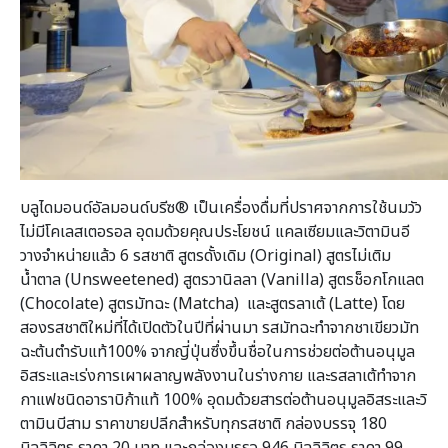
บลูไดมอนด์อัลมอนด์บรีซ® เป็นเครื่องดื่มที่ปราศจากการใช้นมวัว
ไม่มีโคเลสเตอรอล อุดมด้วยคุณประโยชน์ แคลเซียมและวิตามินอี
วางจำหน่ายแล้ว 6 รสชาติ สูตรดั้งเดิม (Original) สูตรไม่เติม
น้ำตาล (Unsweetened) สูตรวานิลลา (Vanilla) สูตรช็อกโกแลต
(Chocolate) สูตรมัทฉะ (Matcha) และสูตรลาเต้ (Latte) โดย
สองรสชาติใหม่ที่ได้เปิดตัวในปีที่ผ่านมา รสมัทฉะทำจากชาเขียวมัท
ฉะต้นตำรับแท้100% จากญี่ปุ่นซึ่งขึ้นชื่อในการช่วยต่อต้านอนุมูล
อิสระและเร่งการเผาผลาญพลังงานในร่างกาย และรสลาเต้ทำจาก
กาแฟชนิดอาราบิก้าแท้ 100% อุดมด้วยสารต่อต้านอนุมูลอิสระและวิ
ตามินบีสาม ราคาขายปลีกสำหรับทุกรสชาติ กล่องบรรจุ 180
มิลลิลิตร ราคา 20 บาท และกล่องบรรจุ 946 มิลลิลิตร ราคา 99