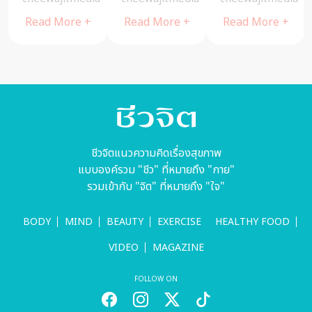
มอบขยะขวด
ให้คน
Read More +
Read More +
Read More +
น้ำพลาสติก
“ขอบคุณ” รถที่
กว่า 46,000
จอดให้ข้าม
ขวด และแก้ว
GC
Compostable
สลายตัวได้
ทางชีวภาพ
ชีวจิตแนวความคิดเรื่องสุขภาพ
จาก ‘ก้าวคนละ
แบบองค์รวม "ชีว" ที่หมายถึง "กาย"
ก้าว’ ภาคเหนือ
รวมเข้ากับ "จิต" ที่หมายถึง "ใจ"
BODY
MIND
BEAUTY
EXERCISE
HEALTHY FOOD
VIDEO
MAGAZINE
FOLLOW ON