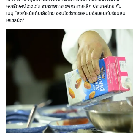
เอกลักษณ์โดดเด่น จากรายการเชฟกระทะเหล็ก ประเทศไทย กับ
เมนู “สิงห์เหนือกับเสือไทย ออนไอซ์ราดซอสนมอัลมอนด์บรีซผสม
เฮเซลนัต”