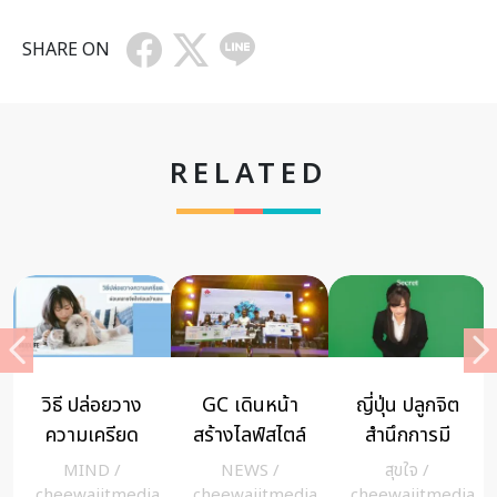
SHARE ON
RELATED
วิธี ปล่อยวาง
GC เดินหน้า
ญี่ปุ่น ปลูกจิต
ความเครียด
สร้างไลฟ์สไตล์
สำนึกการมี
ก่อนนอน
ลดขยะ
น้ำใจบนท้อง
MIND
/
NEWS
/
สุขใจ
/
พลาสติก รับ
ถนน รณรงค์
a
cheewajitmedia
cheewajitmedia
cheewajitmedia