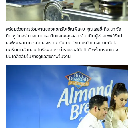
พร้อมด้วยการร่วมงานของแขกรับเชิญพิเศษ คุณเจสซี่-กิระนา จัส
มิน ชูว์เทอร์ นางแบบและนักแสดงสุดฮอต ร่วมเป็นผู้ช่วยเชฟให้แก่
เชฟชุมพลในการทำของหวาน กับเมนู “ขนมหม้อแกงเสวยกับไอ
ศกรีมนมอัลมอนด์บรีซผสมงาดำราดซอสทับทิม” พร้อมร่วมแบ่ง
ปันเคล็ดลับในการดูแลสุขภาพในงาน