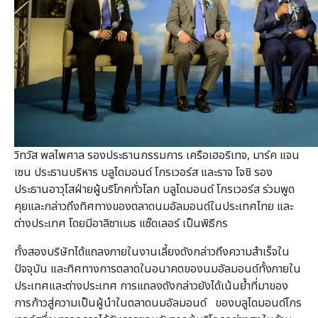
วิทวัส พลไพศาล รองประธานกรรมการ เครือเฮอริเทจ, มาร์ค แจน
เซน ประธานบริหาร บลูไดมอนด์ โกรเวอร์ส และราจ โจชิ รอง
ประธานอาวุโสฝ่ายผู้บริโภคทั่วโลก บลูไดมอนด์ โกรเวอร์ส ร่วมพูด
คุยและกล่าวถึงทิศทางของตลาดนมอัลมอนด์ในประเทศไทย และ
ต่างประเทศ โดยมีอาลิซาเบธ แซ๊ดเลอร์ เป็นพิธีกร
ทั้งสองบริษัทได้แถลงภายในงานเลี้ยงดังกล่าวถึงความสำเร็จใน
ปัจจุบัน และทิศทางการตลาดในอนาคตของนมอัลมอนด์ทั้งภายใน
ประเทศและต่างประเทศ การแถลงดังกล่าวยังได้เน้นย้ำที่มาของ
การก้าวสู่ความเป็นผู้นำในตลาดนมอัลมอนด์ ของบลูไดมอนด์โกร