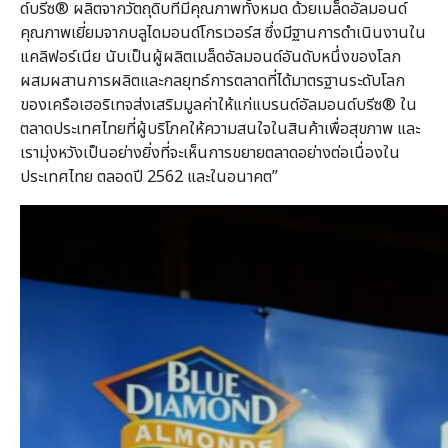
ด์บรีซ® ผลิตจากวัตถุดิบที่มีคุณภาพทั้งหมด ด้วยเมล็ดอัลมอนด์
คุณภาพเยี่ยมจากบลูไดมอนด์โกรเวอร์ส ซึ่งมีฐานการดำเนินงานใน
แคลิฟอร์เนีย นับเป็นผู้ผลิตเมล็ดอัลมอนด์อันดับหนึ่งของโลก
ผสมผสานการผลิตและกลยุทธ์การตลาดที่ได้มาตรฐานระดับโลก
ของเครือเฮอริเทจส่งเสริมมูลค่าให้แก่แบรนด์อัลมอนด์บรีซ® ใน
ตลาดประเทศไทยที่ผู้บริโภคให้ความสนใจในสินค้าเพื่อสุขภาพ และ
เรามุ่งหวังเป็นอย่างยิ่งที่จะเห็นการขยายตลาดอย่างต่อเนื่องใน
ประเทศไทย ตลอดปี 2562 และในอนาคต”