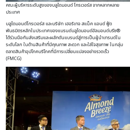
คณะผู้บริหารระดับสูงของบลูไดมอนด์ โกรเวอร์ส จากหลากหลาย
ประเทศ
บลูไดมอนด์โกรเวอร์ส และบริษัท เฮอริเทจ สแน็ค แอนด์ ฟู้ด
พันธมิตรหลักในประเทศของแบรนด์บลูไดมอนด์อัลมอนด์บรีซ®
ได้ร่วมมือกันส่งเสริมและผลักดันแบรนด์สู่การเป็นผู้นำเทรนด์ใน
ระดับโลก ในด้านสินค้าที่มีคุณภาพ สะดวก และใส่ใจสุขภาพ ในกลุ่ม
ตลาดสินค้าอุปโภคบริโภคที่มีการเปลี่ยนแปลงอย่างรวดเร็ว
(FMCG)