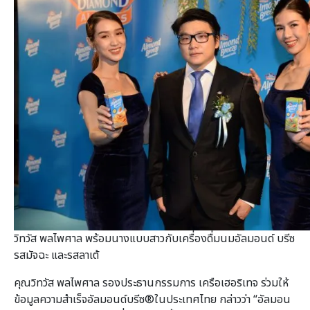
วิทวัส พลไพศาล พร้อมนางแบบสาวกับเครื่องดื่มนมอัลมอนด์ บรีซ
รสมัจฉะ และรสลาเต้
คุณวิทวัส พลไพศาล รองประธานกรรมการ เครือเฮอริเทจ ร่วมให้
ข้อมูลความสำเร็จอัลมอนด์บรีซ®ในประเทศไทย กล่าวว่า “อัลมอน