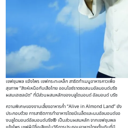
เชฟชุมพล แจ้งไพร เชฟกระทะเหล็ก สาธิตทำเมนูอาหารคาวเพื่อ
สุขภาพ “สิงห์เหนือกับเสือไทย ออนไอซ์ราดซอสนมอัลมอนด์บรีซ
ผสมเฮเซลนัต” ที่มีส่วนผสมหลักของบลูไดมอนด์ อัลมอนด์ บรีซ
ความพิเศษของงานเลี้ยงอาหารค่ำ “Alive in Almond Land” ยัง
ประกอบด้วย การสาธิตการทำอาหารโดยมีเมล็ดและนมอัลมอนด์ขอ
งบลูไดมอนด์อัลมอนด์บรีซ® เป็นส่วนผสมหลัก จากเชฟชุมพล
แจ้งไพร เชฟผู้มีชื่อเสียงในวิธีการประกอบอาหารไทยดั้งเดิมที่มี