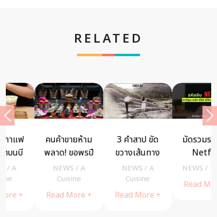
RELATED
คนค้าขายห้าม
3 คำสาป ขัด
มัดรวมรหัสลับ
พลาด! ขอพรปี
ขวางเส้นทาง
Netflix
ใหม่ ที่ ล้ง
ความรัก แก้ไข
การ์ตูน หนัง ซี
NEWS
/
A
NEWS
/
A
NEWS
/
Tanny
1919 จุดเริ่ม
ได้แล้วจะ ไม่
รีส์ มีให้เลือกดู
Cuisine
Cuisine
Read More +
ต้นแห่งความ
อกหักทั้งชีวิต
จนตาแฉะ
Read More +
Read More +
มั่งคั่งไหว้หม่า