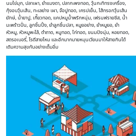
นมไข่มุก, ปลาเผา, ยำแมงดา, ปลากะพงทอด, วุ้นกะทิทรงเครื่อง,
กุ้งอบวุ้นเส้น, ทะเลย่าง เผา, จ๊อปูทอด, เครปเย็น, ไส้กรอกวุ้นเส้น
ยักษ์, น้ำยาปู, เกี๊ยวทอด, แคปหมูน้ำพริกหนุ่ม, เฟรนฟรายชีส, น้ำ
มะพร้าวปั่น, ลูกชิ้นปิ้ง, ยำลูกชิ้นปลา, หมูยอย่าง, ยำหมูยอ, ยำ
หัวหมู, หัวหมูพะโล้, ตำถาด, หมูทอด, ไก่ทอด, ขนมปังนุ่ม, หอยทอด,
สตรอเบอรี่, โรตีสายไหม และอีกมากมายหมุนเวียนมาให้สายกินได้
เติมความสุขกันอย่างเต็มอิ่ม