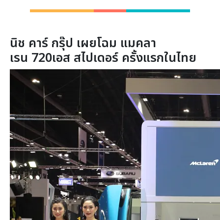
นิช คาร์ กรุ๊ป เผยโฉม แมคลา
เรน
720
เอส สไปเดอร์ ครั้งแรกในไทย