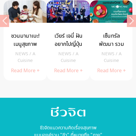
ชวนมานาเบะ!
เวียร์ เจนี่ ฝัน
เซ็นทรัล
เมนูสุขภาพ
อยากไปญี่ปุ่น
พัฒนา รวม
เพื่อความสุข
อีกครั้ง ในงาน
ขนมไหว้พระ
NEWS
/
A
NEWS
/
A
NEWS
/
A
ของทุกคนใน
แถลงข่าว โต
จันทร์ให้ช้อ
Cuisine
Cuisine
Cuisine
ครอบครัว
โยสึ เจแปน
ปมากก
Read More +
Read More +
Read More +
เฟสติวัล
ว่า 100 รสชาติ
2018
ที่ LINE
SHOPPING
ชีวจิตแนวความคิดเรื่องสุขภาพ
แบบองค์รวม "ชีว" ที่หมายถึง "กาย"