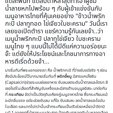
แต่ละพื้นที่ แต่สัปดาห์ล่าสุดทำเอาผู้ชม
น้ำลายหกไปพร้อม ๆ กับผู้เข้าแข่งขันกับ
เมนูอาหารไทยที่คุ้นเคยอย่าง “ข้าวน้ำพริก
กะปิ ปลาทูทอด ไข่เจียวใบชะคราม” วันนี้เรา
เลยขอเปิดตำรา แชร์ความรู้กันเลยจ้า..ว่า
เมนูน้ำพริกกะปิ ปลาทูไข่เจียว ใบชะคราม
เมนูไทย ๆ แบบนี้ไม่ได้มีดีแค่ความอร่อยนะ
จ๊ะ แต่ยังให้ประโยชน์และโภชนาการทางอา
หารดีเริ่ดด้วยจ้า…
มาเริ่มกันที่พระเอกของเรา คือ น้ำพริกกะปิ ที่ว่าแซ่บแต่จริง ๆ ซ่อน
สิ่งมีประโยชน์ไว้มากมายเริ่มกันที่
พริกขี้หนู
มีสารแคปไซซิน
(Capsaicin)ช่วยระบบย่อยอาหาร ขับลมลดระดับน้ำตาลและไตรก ลี
เซอไรด์ในเลือดที่สำคัญขับเหงื่อและมีสารต้านอนุมูลอิสระ มาต่อกัน
ที่
กระเทียม
จัดว่าเป็นวัตถุดิบเคียงคู่เมนูอาหารไทย ซึ่งกระเทียมแม้
จะมีกลิ่นแรง แต่จะช่วยขับลม แก้ไอ ขับเสมหะ ลดน้ำตาลและไขมัน
ในเลือด และมากไปกว่านั้นเจ้ากระเทียมเป็นตัวช่วยเหนี่ยวนำวิตามิ
นบี 1 ออกฤทธิ์บำรุงระบบประสาท ป้องกันการอุดตันในหลอดเลือด