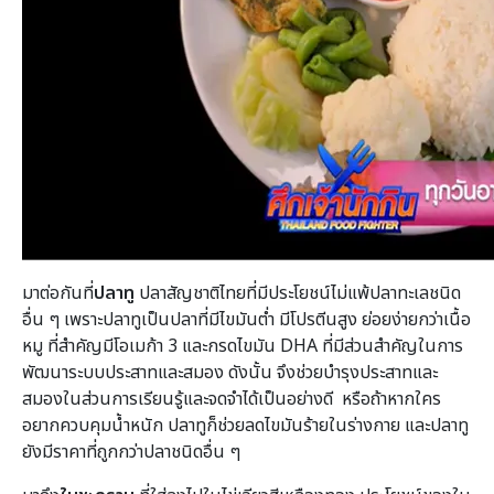
มาต่อกันที่
ปลาทู
ปลาสัญชาติไทยที่มีประโยชน์ไม่แพ้ปลาทะเลชนิด
อื่น ๆ เพราะปลาทูเป็นปลาที่มีไขมันต่ำ มีโปรตีนสูง ย่อยง่ายกว่าเนื้อ
หมู ที่สำคัญมีโอเมก้า 3 และกรดไขมัน DHA ที่มีส่วนสำคัญในการ
พัฒนาระบบประสาทและสมอง ดังนั้น จึงช่วยบำรุงประสาทและ
สมองในส่วนการเรียนรู้และจดจำได้เป็นอย่างดี หรือถ้าหากใคร
อยากควบคุมน้ำหนัก ปลาทูก็ช่วยลดไขมันร้ายในร่างกาย และปลาทู
ยังมีราคาที่ถูกกว่าปลาชนิดอื่น ๆ