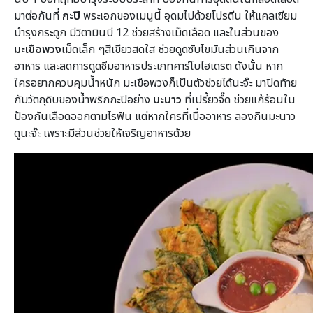
มาต่อกันที่
กะปิ
พระเอกของเมนูนี้ อุดมไปด้วยโปรตีน ให้แคลเซียม
บำรุงกระดูก มีวิตามินบี 12 ช่วยสร้างเม็ดเลือด และในส่วนของ
มะเขือพวง
เม็ดเล็ก ๆสีเขียวสดใส ช่วยดูดซับไขมันส่วนเกินจาก
อาหาร และลดการดูดซึมอาหารประเภทคาร์โบไฮเดรต ดังนั้น หาก
ใครอยากควบคุมน้ำหนัก มะเขือพวงก็เป็นตัวช่วยได้นะจ๊ะ มาปิดท้าย
กับวัตถุดิบของน้ำพริกกะปิอย่าง
มะนาว
ที่เปรี้ยวจื๊ด ช่วยแก้ร้อนใน
ป้องกันเลือดออกตามไรฟัน แต่หากใครที่เบื่ออาหาร ลองกินมะนาว
ดูนะจ๊ะ เพราะมีส่วนช่วยให้เจริญอาหารด้วย