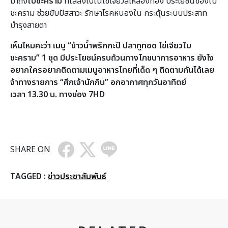
มาถึง
ใบชะคราม
ที่ใส่ลงไปในไข่เจียวสีเหลืองทอง ประโยชน์ของใบ
ชะคราม ช่วยขับปัสสาวะ รักษาโรคหนองใน กระตุ้นระบบประสาท
บำรุงสายตา
เห็นไหมคะว่า เมนู
“ข้าวน้ำพริกกะปิ ปลาทูทอด ไข่เจียวใบ
ชะคราม”
1 ชุด
มีประโยชน์ครบถ้วนทางโภชนาการอาหาร ยังไง
อยากใครอยากติดตามเมนูอาหารไทยที่เด็ด ๆ ติดตามกันได้เลย
จ้าทางรายการ “ศึกเจ้านักกิน”
อกอากาศทุกวันอาทิตย์
เวลา
13.30 น. ทางช่อง 7HD
SHARE ON
TAGGED :
ข่าวประชาสัมพันธ์