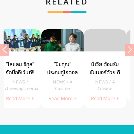
RELATED
นีเวีย ต้อนรับ
ลาซาด้าชวน
อาณาจักร
ซัมเมอร์ด้วย ดี
ออกทริปเที่ยว
แห่งการผจญ
โอสเปรย์
ทั่วไทย พร้อม
ภัยสุดอลังการ
NEWS
/
A
NEWS
/
admin
NEWS
/
A
เสน่ห์หอม
ส่งไอเทมให้ช้อ
ในงาน “คิง
Cuisine
Cuisine
Read More +
ถนอม
ปกันอีกเพียบ
เพาเวอร์
Read More +
Read More +
ผิว ปกป้องใต้
แอนด์ ดิสนีย์
วงแขนนาน
โฟรเซ่น 2 แม
48 ชั่วโมง
จิคัล เจอร์นีย์”
พร้อม 3 กลิ่น