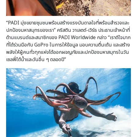
“PADI มุ่งขยายชุมชนพร้อมสร้างแรงบันดาลใจที่พร้อมสำรวจและ
ปกป้องมหาสมุทรของเรา” คริสติน วาเลตต์-เวิร์ธ ประธานเจ้าหน้าที่
ด้านแบรนด์และสมาชิกของ PADI Worldwide กล่าว “เราดีใจมาก
ที่ได้ร่วมมือกับ GoPro ในการให้ข้อมูล มอบความตื่นเต้น และสร้าง
พลังให้ผู้คนทั่วทุกแห่งได้ออกผจญภัยและปกป้องมหาสมุทรในวัน
เซลฟี่ใต้น้ำและวันอื่น ๆ ตลอดปี”