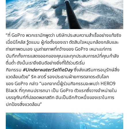
“ที่ GoPro พวกเรามักพูดว่า บริษัทประสบความสำเร็จอย่างแท้จริง
เมื่อนิโคลัส วู้ดแมน ผู้ก่อตั้งของเรา ตัดสินใจหมุนกล้องกลับและ
ถ่ายภาพตนเอง มุมถ่ายภาพที่กว้างของ GoPro เหมาะแก่การ
บันทึกทั้งการแสดงออกของคุณและทุกประสบการณ์ที่คุณกำลัง
ดื่มด่ำ ดังนั้นเราจึงยินดีอย่างยิ่งที่ได้ร่วมริเริ่ม
กิจกรรม
#UnderwaterSelfieDay
ซึ่งส่งเสริมการอนุรักษ์สิ่ง
แวดล้อมด้วย” ริค ลาวรี่ รองประธานฝ่ายการตลาดระดับโลก
ของ GoPro กล่าว “นอกจากนี้ผู้ร่วมกิจกรรมจะพบว่า HERO9
Black ที่ทุกคนปรารถนา เป็น GoPro ตัวแรกซึ่งวางจำหน่ายใน
บรรจุภัณฑ์ที่ปลอดพลาสติก อันเป็นอีกก้าวหนึ่งของเราในการ
ปกป้องสิ่งแวดล้อม”