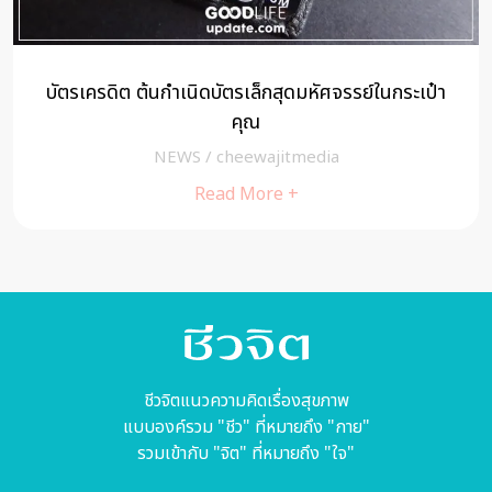
บัตรเครดิต ต้นกำเนิดบัตรเล็กสุดมหัศจรรย์ในกระเป๋า
คุณ
NEWS
/
cheewajitmedia
Read More +
ชีวจิตแนวความคิดเรื่องสุขภาพ
แบบองค์รวม "ชีว" ที่หมายถึง "กาย"
รวมเข้ากับ "จิต" ที่หมายถึง "ใจ"