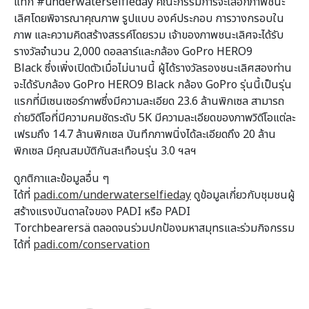
แท็ก #underwaterselfieday คณะกรรมการจะเลือกภาพชนะ
เลิศโดยพิจารณาคุณภาพ รูปแบบ องค์ประกอบ การวางกรอบใน
ภาพ และความคิดสร้างสรรค์โดยรวม เจ้าของภาพชนะเลิศจะได้รับ
รางวัลจำนวน 2,000 ดอลลาร์และกล้อง GoPro HERO9
Black ซึ่งเพิ่งเปิดตัวเมื่อไม่นานนี้ ผู้ได้รางวัลรองชนะเลิศสองท่าน
จะได้รับกล้อง GoPro HERO9 Black กล้อง GoPro รุ่นนี้เป็นรุ่น
แรกที่มีเซนเซอร์ภาพซึ่งมีความละเอียด 23.6 ล้านพิกเซล สามารถ
ถ่ายวิดีโอที่มีความคมชัดระดับ 5K มีความละเอียดของภาพวิดีโอแต่ละ
เฟรมถึง 14.7 ล้านพิกเซล บันทึกภาพนิ่งได้ละเอียดถึง 20 ล้าน
พิกเซล มีคุณสมบัติกันสะเทือนรุ่น 3.0 ฯลฯ
ดูกติกาและข้อมูลอื่น ๆ
ได้ที่
padi.com/underwaterselfieday
ดูข้อมูลเกี่ยวกับชุมชนผู้
สร้างแรงบันดาลใจของ PADI หรือ PADI
Torchbearersä ตลอดจนร่วมปกป้องมหาสมุทรและร่วมกิจกรรม
ได้ที่
padi.com/conservation