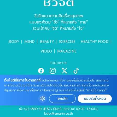
ชีวจิตแนวความคิดเรื่องสุขภาพ
แบบองค์รวม "ชีว" ที่หมายถึง "กาย"
รวมเข้ากับ "จิต" ที่หมายถึง "ใจ"
BODY
MIND
BEAUTY
EXERCISE
HEALTHY FOOD
VIDEO
MAGAZINE
FOLLOW ON
เว็บไซต์นี้มีการใช้งานคุกกี้
เว็บไซต์ของเราใช้งานคุกกี้เพื่อช่วยเพิ่มประสบการณ์
สนใจลงโฆษณากับเว็บไซต์
การใช้งานเว็บไซต์ให้สามารถใช้งานได้ดียิ่งขึ้น คุณสามารถเลือกที่จะยอมรับหรือ
Tel : 085 661 4629 / (จันทร์ - ศุกร์ เวลา 09.00 - 18.00 น)
ปฏิเสธการใช้งานคุกกี้ได้ง่ายๆ โดยการดูรายละเอียดเพิ่มเติมที่ “การตั้งค่าคุกกี้”
cheewajitmedia@gmail.com
ยกเลิก
ยอมรับทั้งหมด
ติดต่อแจ้งปัญหาหรือร้องเรียน
02-422-9999 ต่อ 4180 / (จันทร์ - ศุกร์ เวลา 09.00 - 18.00 น)
bdcx@amarin.co.th