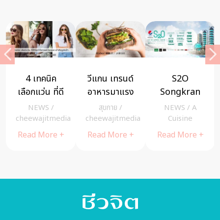
S2O
7 วิธีรับมือกับ
ฮีโร่ เดินหน้า
Songkran
อาการ “เบื่อ
ช่วยสังคม
Music
งาน” แต่ยัง
ยับยั้งวิกฤตโค
NEWS
/
A
NEWS
/
NEWS
/
A
Festival
ลาออก ไม่ได้
วิด-19 บริจาค
Cuisine
cheewajitmedia
Cuisine
2018 ปาร์ตี้
ถุง
Read More +
Read More +
Read More +
แห่งชาติที่ทุก
ขยะ 500,000 ใบ
คนรอคอยมา
แก่กรมการ
ถึงแล้ว!
แพทย์
กระทรวง
สาธารณสุข