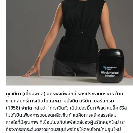
คุณมีนา (เอี่ยมพิกุล) อัครพงศ์พิศักดิ์ รองประธานบริหาร ด้าน
งานกลยุทธ์การเติบโตและความยั่งยืน บริษัท เบอร์แทรม
(
1958) จำกัด
กล่าวว่า “การเปิดตัว เป๊ปเปอร์มิ้นท์ ฟิลด์ แบล็ค ซีรีส์
ไม่ได้เป็นเพียงการต่อยอดผลิตภัณฑ์ แต่คือการสร้างสรรค์ลม
หายใจที่มีคุณภาพ ที่เชื่อมโยงกับไลฟ์สไตล์ของผู้บริโภคยุคใหม่ เรา
ต้องการยกระดับตลาดยาดมสมุนไพรไทยให้ตอบโจทย์คนรุ่นใหม่