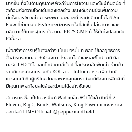
มากขึ้น ทั้งในด้านคุณภาพ ฟังก์ชันการใช้งาน และดีไซน์ทันสมัย ที่
สะท้อนถึงความโดดเด่นและแตกต่าง ขณะเดียวกันยังเพิ่มความ
มั่นใจและสะดวกในการพกพา นอกจากนี้ เรายังมีเทคโนโลยี Air
Flow ที่ช่วยมอบประสบการณ์การหายใจที่สดชื่น โล่งสบาย และ
ผลิตภายใต้มาตรฐานระดับสากล PIC/S GMP ทำให้มั่นใจปลอดภัย
ไร้เชื้อรา”
เพื่อสร้างการรับรู้ในวงกว้าง เป๊ปเปอร์มิ้นท์ ฟิลด์ ใช้กลยุทธ์การ
สื่อสารครอบคลุม 360 องศา ทั้งออนไลน์และออฟไลน์ อาทิ บิล
บอร์ด LED วิดีโอออนไลน์ งานอีเว้นต์ สื่อประชาสัมพันธ์ในร้านค้า
รวมถึงการทำงานร่วมกับ KOLs และ Influencers เพื่อทำให้
แบรนด์เข้าถึงผู้บริโภค โดยเฉพาะกลุ่มคนรุ่นใหม่ที่ต้องการสินค้าที่
มีคุณภาพ สะท้อนสไตล์และตัวตนได้อย่างชัดเจน
สามารถหาซื้อ เป๊ปเปอร์มิ้นท์ ฟิลด์ แบล็ค ซีรีส์ ได้แล้ววันนี้ที่ 7-
Eleven, Big C, Boots, Watsons, King Power และช่องทาง
ออนไลน์ LINE Official: @peppermintfield