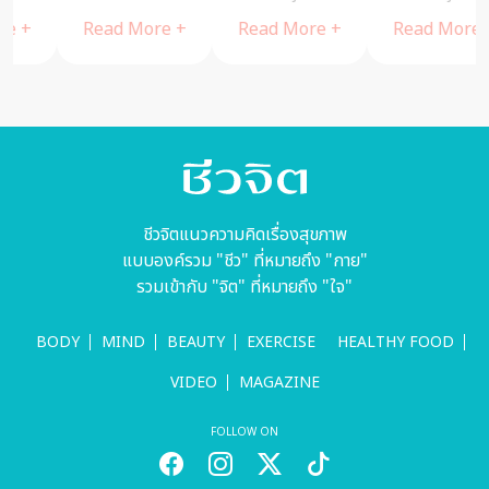
กระทงดอกไม้
มัดใจเถ้าแก่
Read More +
Read More +
Read More +
สดปลอดสาร
พัคแซรอย
แบบสวยใสไร้
รอย (แผล
เป็น) ในช่วง
WORK
FROM
HOME
ชีวจิตแนวความคิดเรื่องสุขภาพ
แบบองค์รวม "ชีว" ที่หมายถึง "กาย"
รวมเข้ากับ "จิต" ที่หมายถึง "ใจ"
BODY
MIND
BEAUTY
EXERCISE
HEALTHY FOOD
VIDEO
MAGAZINE
FOLLOW ON