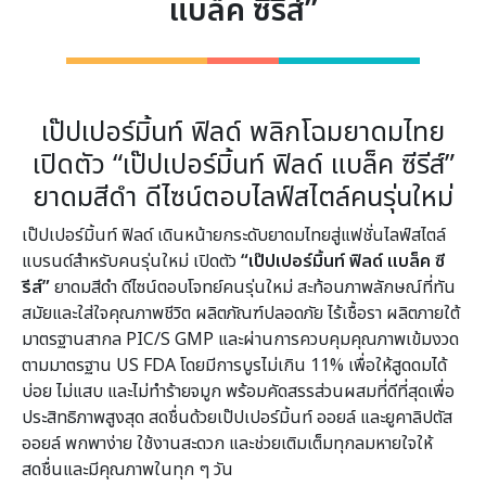
แบล็ค ซีรีส์”
เป๊ปเปอร์มิ้นท์ ฟิลด์ พลิกโฉมยาดมไทย
เปิดตัว “เป๊ปเปอร์มิ้นท์ ฟิลด์ แบล็ค ซีรีส์”
ยาดมสีดำ ดีไซน์ตอบไลฟ์สไตล์คนรุ่นใหม่
เป๊ปเปอร์มิ้นท์ ฟิลด์ เดินหน้ายกระดับยาดมไทยสู่แฟชั่นไลฟ์สไตล์
แบรนด์สำหรับคนรุ่นใหม่ เปิดตัว
“เป๊ปเปอร์มิ้นท์ ฟิลด์ แบล็ค ซี
รีส์”
ยาดมสีดำ ดีไซน์ตอบโจทย์คนรุ่นใหม่ สะท้อนภาพลักษณ์ที่ทัน
สมัยและใส่ใจคุณภาพชีวิต ผลิตภัณฑ์ปลอดภัย ไร้เชื้อรา ผลิตภายใต้
มาตรฐานสากล PIC/S GMP และผ่านการควบคุมคุณภาพเข้มงวด
ตามมาตรฐาน US FDA โดยมีการบูรไม่เกิน 11% เพื่อให้สูดดมได้
บ่อย ไม่แสบ และไม่ทำร้ายจมูก พร้อมคัดสรรส่วนผสมที่ดีที่สุดเพื่อ
ประสิทธิภาพสูงสุด สดชื่นด้วยเป๊ปเปอร์มิ้นท์ ออยล์ และยูคาลิปตัส
ออยล์ พกพาง่าย ใช้งานสะดวก และช่วยเติมเต็มทุกลมหายใจให้
สดชื่นและมีคุณภาพในทุก ๆ วัน