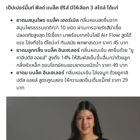
เป๊ปเปอร์มิ้นท์ ฟิลด์ แบล็ค ซีรีส์ มีให้เลือก
3
สไตล์ ได้แก่
ยาดมสมุนไพร แบล็ค เฮอร์เบิล
กลิ่นหอมสดชื่นจาก
สมุนไพรธรรมชาติกว่า 10 ชนิด ผ่านการฉายรังสีฆ่าเชื้อ
ปลอดภัยสูงสุด ไร้เชื้อรา มาพร้อมเทคโนโลยี Air Flow สูดได้
แรง โล่งถึงใจ ดีไซน์เท่ ทันสมัย พกพาสะดวก ราคา 45 บาท
ยาดมลูกกลิ้ง แบล็ค อินเฮเลอร์
กลิ่นหอมเข้ม สดชื่นด้วย “ยู
คาลิปตัส ออยล์” สูงถึง 14% ให้สัมผัสเย็นขึ้นลื่นกว่าด้วยลูก
กลิ้งหัวเหล็ก ตอบโจทย์คนชอบยาดมชนิดน้ำ ราคา 49 บาท
ยาดม แบล็ค อินเฮเลอร์
กลิ่นหอมเข้ม โล่งจมูก ด้วยยูคาลิ
ปตัส ออยล์ สูตรคูณสอง ให้ความสดชื่นเต็มแม็กซ์ ราคา 29
บาท