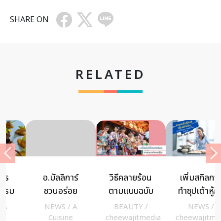
SHARE ON
RELATED
อ.มัลลิการ์
วิธีคลายร้อน
เพิ่มสกิลการ
ชวนอร่อย
ตามแบบฉบับ
ทำซุปเต้าหู้กิม
พร้อมลดโลก
ของคนญี่ปุ่น
จิสไตล์ทันบัม
NEWS
/
A
BEAUTY
/
NEWS
/
ร้อน ด้วย
(พร้อมสูตร)
Cuisine
cheewajitmedia
cheewajitmedia