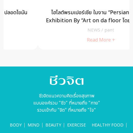
ไฮไลต์พรมเปอร์เซีย ในงาน “Persian Carpets
Exhibition By “Art on da floor โดย Art on da
floor คอมมูนิตี้เพื่อคนรักงานศิลปะ
NEWS
/
pant
Read More +
ชีวจิตแนวความคิดเรื่องสุขภาพ
แบบองค์รวม "ชีว" ที่หมายถึง "กาย"
รวมเข้ากับ "จิต" ที่หมายถึง "ใจ"
BODY
MIND
BEAUTY
EXERCISE
HEALTHY FOOD