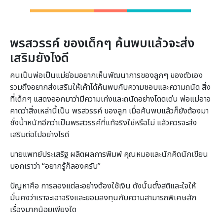
พรสวรรค์ ของเด็กๆ ค้นพบแล้วจะส่ง
เสริมยังไงดี
คนเป็นพ่อเป็นแม่ย่อมอยากเห็นพัฒนาการของลูกๆ ของตัวเอง
รวมถึงอยากส่งเสริมให้เค้าได้ค้นพบกับความชอบและความถนัด สิ่ง
ที่เด็กๆ แสดงออกมาว่ามีความเก่งและถนัดอย่างโดดเด่น พ่อแม่อาจ
คาดว่าสิ่งเหล่านี้เป็น พรสวรรค์ ของลูก เมื่อค้นพบแล้วก็ยังต้องมา
ชั่งน้ำหนักอีกว่าเป็นพรสวรรค์ที่แท้จริงใช่หรือไม่ แล้วควรจะส่ง
เสริมต่อไปอย่างไรดี
นายแพทย์ประเสริฐ ผลิตผลการพิมพ์ คุณหมอและนักคิดนักเขียน
บอกเราว่า “อยากรู้ก็ลองครับ”
ปัญหาคือ การลองแต่ละอย่างต้องใช้เงิน ดังนั้นตั้งสติและใจให้
มั่นคงว่าเราจะเอาจริงและยอมลงทุนกับความสามารถพิเศษสัก
เรื่องมากน้อยเพียงใด