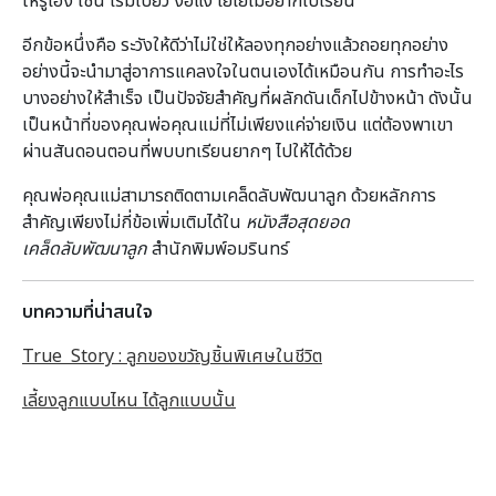
ให้รู้เอง เช่น เริ่มเบี้ยว งอแง โยเยไม่อยากไปเรียน
อีกข้อหนึ่งคือ ระวังให้ดีว่าไม่ใช่ให้ลองทุกอย่างแล้วถอยทุกอย่าง
อย่างนี้จะนำมาสู่อาการแคลงใจในตนเองได้เหมือนกัน การทำอะไร
บางอย่างให้สำเร็จ เป็นปัจจัยสำคัญที่ผลักดันเด็กไปข้างหน้า ดังนั้น
เป็นหน้าที่ของคุณพ่อคุณแม่ที่ไม่เพียงแค่จ่ายเงิน แต่ต้องพาเขา
ผ่านสันดอนตอนที่พบบทเรียนยากๆ ไปให้ได้ด้วย
คุณพ่อคุณแม่สามารถติดตามเคล็ดลับพัฒนาลูก ด้วยหลักการ
สำคัญเพียงไม่กี่ข้อเพิ่มเติมได้ใน
หนังสือสุดยอด
เคล็ดลับพัฒนาลูก
สำนักพิมพ์อมรินทร์
บทความที่น่าสนใจ
True Story : ลูกของขวัญชิ้นพิเศษในชีวิต
เลี้ยงลูกแบบไหน ได้ลูกแบบนั้น