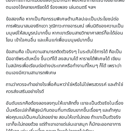
ต้องการเท่านี้ก็ไม่ต้องลงทุนมากนัก พอให้เขาทำอะไรบางอย่างเพื่อ
ตนเองใช้คลายเครียดได้ ร้องเพลง เล่นดนตรี ฯลฯ
ข้อสองคือ หากเป็นกิจกรรมพิเศษด้านศิลปะจะเป็นประโยชน์ต่อ
การพัฒนาสมองซีกขวา วุฒิภาวะทางอารมณ์ เพิ่มมิติของความเป็น
มนุษย์ให้สมบูรณ์มากขึ้น หากเขาเรียนสายวิทยาศาสตร์ก็จะได้อ่อน
โยน เข้าใจคนอื่น และเห็นแก่เพื่อนมนุษย์มากขึ้น
ข้อสามคือ เป็นความสามารถติดตัวจริงๆ ในระดับใช้การได้ คือเป็น
มืออาชีพระดับหนึ่ง ขึ้นเวทีได้ ลงสนามได้ หารายได้พิเศษได้ เขียน
ใบสมัครเพื่อเรียนต่อต่างประเทศหรือทำงานที่ไหนๆ ก็ได้ เพราะว่า
ตนเองมีความสามารถพิเศษ
ถามว่าควรจะทำอย่างไรเพื่อค้นหาว่าใช่หรือไม่ใช่พรสวรรค์ และถ้าใช่
ควรส่งเสริมอย่างไรดี
อันดับแรกคือต้องลองลงทุนให้เขาสักตั้ง เขาจะเป็นตัวจริงในเรื่อง
นั้นหรือเปล่าก็พิสูจน์กันตอนที่บทเรียนยากขึ้นเรื่อยๆ และถ้าคุณ
พ่อคุณแม่เป็นคนไม่ถอยง่าย สอนให้เขาไม่ถอย ถ้าเขาเป็นตัวจริง
เขาก็จะไม่ถอยด้วย แต่ถ้าเขาเอาแต่เล่นเอาสนุก ก็มักจะออกอาการ