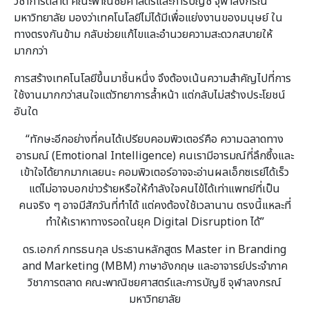
วิชาการตลาด คณะพาณิชยศาสตร์และการบัญชี จุฬาลงกรณ์
มหาวิทยาลัย มองว่าเทคโนโลยีไม่ได้มีเพื่อแย่งงานของมนุษย์ ใน
ทางตรงกันข้าม กลับช่วยแก้ไขและอำนวยความสะดวกสบายให้
มากกว่า
การสร้างเทคโนโลยีขึ้นมาชิ้นหนึ่ง จึงต้องเน้นความสำคัญไปที่การ
ใช้งานมากกว่าสนใจแต่วิทยาการล้ำหน้า แต่กลับไม่สร้างประโยชน์
อันใด
“ทักษะอีกอย่างที่คนได้เปรียบคอมพิวเตอร์คือ ความฉลาดทาง
อารมณ์ (Emotional Intelligence) คนเรามีอารมณ์ที่ลึกซึ้งและ
เข้าใจได้ยากมากเลยนะ คอมพิวเตอร์อาจจะอ่านผลเอ็กซเรย์ได้เร็ว
แต่ไม่อาจบอกข่าวร้ายหรือให้กำลังใจคนไข้ได้เท่าแพทย์ที่เป็น
คนจริง ๆ อาจมีสักวันที่ทำได้ แต่คงต้องใช้เวลานาน ตรงนี้แหละที่
ทำให้เราหาทางรอดในยุค Digital Disruption ได้”
ดร.เอกก์ ภทรธนกุล ประธานหลักสูตร Master in Branding
and Marketing (MBM) ภาษาอังกฤษ และอาจารย์ประจำภาค
วิชาการตลาด คณะพาณิชยศาสตร์และการบัญชี จุฬาลงกรณ์
มหาวิทยาลัย