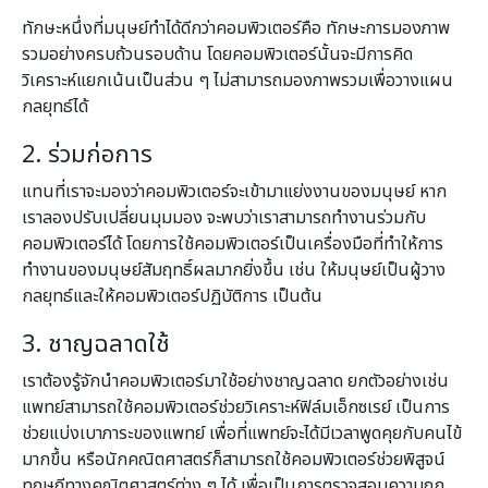
ทักษะหนึ่งที่มนุษย์ทำได้ดีกว่าคอมพิวเตอร์คือ ทักษะการมองภาพ
รวมอย่างครบถ้วนรอบด้าน โดยคอมพิวเตอร์นั้นจะมีการคิด
วิเคราะห์แยกเน้นเป็นส่วน ๆ ไม่สามารถมองภาพรวมเพื่อวางแผน
กลยุทธ์ได้
2. ร่วมก่อการ
แทนที่เราจะมองว่าคอมพิวเตอร์จะเข้ามาแย่งงานของมนุษย์ หาก
เราลองปรับเปลี่ยนมุมมอง จะพบว่าเราสามารถทำงานร่วมกับ
คอมพิวเตอร์ได้ โดยการใช้คอมพิวเตอร์เป็นเครื่องมือที่ทำให้การ
ทำงานของมนุษย์สัมฤทธิ์ผลมากยิ่งขึ้น เช่น ให้มนุษย์เป็นผู้วาง
กลยุทธ์และให้คอมพิวเตอร์ปฏิบัติการ เป็นต้น
3. ชาญฉลาดใช้
เราต้องรู้จักนำคอมพิวเตอร์มาใช้อย่างชาญฉลาด ยกตัวอย่างเช่น
แพทย์สามารถใช้คอมพิวเตอร์ช่วยวิเคราะห์ฟิล์มเอ็กซเรย์ เป็นการ
ช่วยแบ่งเบาภาระของแพทย์ เพื่อที่แพทย์จะได้มีเวลาพูดคุยกับคนไข้
มากขึ้น หรือนักคณิตศาสตร์ก็สามารถใช้คอมพิวเตอร์ช่วยพิสูจน์
ทฤษฎีทางคณิตศาสตร์ต่าง ๆ ได้ เพื่อเป็นการตรวจสอบความถูก