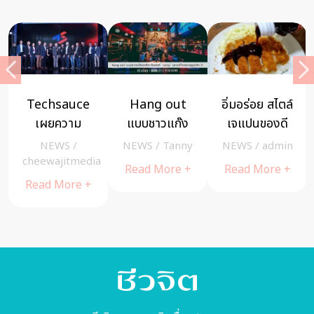
Techsauce
Hang out
อิ่มอร่อย สไตล์
เผยความ
แบบชาวแก๊ง
เจแปนของดี
พร้อมและ
ชาติตะวันตกที่
จากเมือง “ฮิโร
NEWS
/
NEWS
/
Tanny
NEWS
/
admin
ไฮไลท์งาน
“Juicy” เลานจ์
ชิมะ”
cheewajitmedia
Read More +
Read More +
Techsauce
ใจกลาง
Read More +
Global
สุขุมวิท 11
Summit
2019