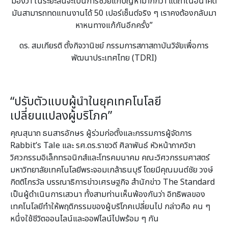
มองว่า ในระยะสั้นจะเป็นการช่วยแก้ปัญหามากกว่า แต่ถ้าในอนาคต
มันสามารถทดแทนงานได้ 50 เปอร์เซ็นต์จริง ๆ เราคงต้องกลับมา
หาหนทางแก้กันอีกครั้ง”
ดร. สมเกียรติ ตั้งกิจวานิชย์ กรรมการสภาสถาบันวิจัยเพื่อการ
พัฒนาประเทศไทย (TDRI)
“ปรับตัวแบบผู้นำในยุคเทคโนโลยี
เปลี่ยนแปลงผู้บริโภค”
คุณสุนาถ ธนสารอักษร ผู้ร่วมก่อตั้งและกรรมการผู้จัดการ
Rabbit’s Tale และ รศ.ดร.ราชวดี ศิลาพันธ์ หัวหน้าภาควิชา
วิศวกรรมอิเล็กทรอนิกส์และโทรคมนาคม คณะวิศวกรรมศาสตร์
มหาวิทยาลัยเทคโนโลยีพระจอมเกล้าธนบุรี โดยมีคุณมนต์ชัย วงษ์
กิตติไกรวัล บรรณาธิการข่าวเศรษฐกิจ สำนักข่าว The Standard
เป็นผู้ดำเนินการเสวนา ทั้งสามท่านเห็นพ้องกันว่า อิทธิพลของ
เทคโนโลยีทำให้พฤติกรรมของผู้บริโภคเปลี่ยนไป กล่าวคือ คน ๆ
หนึ่งใช้ชีวิตออนไลน์และออฟไลน์ไปพร้อม ๆ กัน