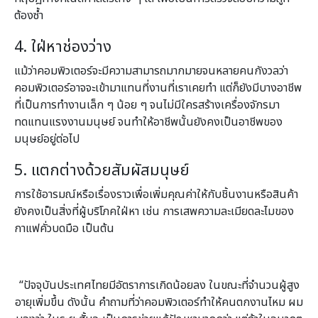
ต้องซ้ำ
4. ใฝ่หาช่องว่าง
แม้ว่าคอมพิวเตอร์จะมีความสามารถมากมายจนหลายคนกังวลว่า
คอมพิวเตอร์อาจจะเข้ามาแทนที่งานที่เราเคยทำ แต่ก็ยังมีบางอาชีพ
ที่เป็นการทำงานเล็ก ๆ น้อย ๆ จนไม่มีใครสร้างเครื่องจักรมา
ทดแทนแรงงานมนุษย์ จนทำให้อาชีพนั้นยังคงเป็นอาชีพของ
มนุษย์อยู่ต่อไป
5. แตกต่างด้วยสัมผัสมนุษย์
การใช้อารมณ์หรือเรื่องราวเพื่อเพิ่มคุณค่าให้กับชิ้นงานหรือสินค้า
ยังคงเป็นสิ่งที่ผู้บริโภคใฝ่หา เช่น การเสพความละเมียดละไมของ
กาแฟคั่วบดมือ เป็นต้น
“ปัจจุบันประเทศไทยมีอัตราการเกิดน้อยลง ในขณะที่จำนวนผู้สูง
อายุเพิ่มขึ้น ดังนั้น คำถามที่ว่าคอมพิวเตอร์ทำให้คนตกงานไหม ผม