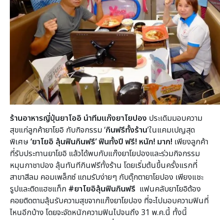
ร้านอาหารญี่ปุ่นยาโออิ นำทีมแก๊งยาโยปอง
ประเดิมมอบความ
สุขแก่ลูกค้ายาโยอิ กับกิจกรรม ‘
กินฟรีทั้งร้าน
’ในแคมเปญสุด
พิเศษ
‘
ยาโยอิ ลุ้นฟินกินฟรี
’ ฟินทั้งปี ฟรี! หนัก! มาก!
เพียงลูกค้า
ที่รับประทานยาโยอิ แล้วได้พบกับแก๊งยาโยปองและร่วมกิจกรรม
หมุนกาชาปอง ลุ้นทันทีกินฟรีทั้งร้าน โดยเริ่มต้นขึ้นครั้งแรกที่
สาขาสีลม คอมเพล็กซ์ แถมรับง่ายๆ กับตุ๊กตายาโยปอง เพียงแชะ
รูปและติดแฮชแท็ก
#ยาโยอิลุ้นฟินกินฟรี
แฟนคลับยาโยอิต้อง
คอยติดตามลุ้นรับความสุขจากแก๊งยาโยปอง ที่จะไปมอบความฟินที่
ไหนอีกบ้าง โดยจะจัดหนักความฟินไปจนถึง 31 พ.ค.นี้ ทั้งนี้