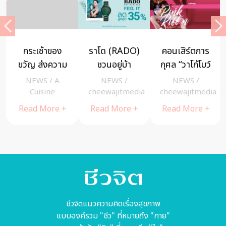
กระเช้าของ
ราโด (RADO)
คอนเสิร์ตการ
ขวัญ ส่งความ
ชวนอยู่บ้า
กุศล “วาโก้โบว์
สุขในเทศกาล
นก็ช้อปง่ายๆ
ชมพู สู้มะเร็ง
NEWS
/
A
NEWS
/
NEWS
/
สุขสันต์ ที่
ได้ที่
เต้านม” รายได้
a
Cuisine
cheewajitmedia
cheewajitmedia
โรงแรมอนันต
Shopee 19-
ทั้งหมดเพื่อผู้
Read More +
Read More +
Read More +
รา สยาม
20 เมษายน
ป่วยมะเร็งเต้า
กรุงเทพ
(2 วันนี้
นมยากไร้
เท่านั้น)
ชีวจิตแนวความคิดเรื่องสุขภาพ
แบบองค์รวม "ชีว" ที่หมายถึง "กาย"