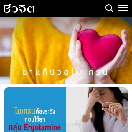
Skip
to
content
ยาแก้ปวดไมเกรน