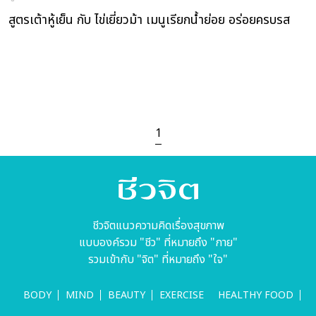
สูตรเต้าหู้เย็น กับ ไข่เยี่ยวม้า เมนูเรียกน้ำย่อย อร่อยครบรส
1
ชีวจิตแนวความคิดเรื่องสุขภาพ
แบบองค์รวม "ชีว" ที่หมายถึง "กาย"
รวมเข้ากับ "จิต" ที่หมายถึง "ใจ"
BODY
MIND
BEAUTY
EXERCISE
HEALTHY FOOD