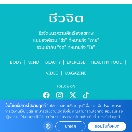
ชีวจิตแนวความคิดเรื่องสุขภาพ
แบบองค์รวม "ชีว" ที่หมายถึง "กาย"
รวมเข้ากับ "จิต" ที่หมายถึง "ใจ"
BODY
MIND
BEAUTY
EXERCISE
HEALTHY FOOD
VIDEO
MAGAZINE
FOLLOW ON
เว็บไซต์นี้มีการใช้งานคุกกี้
เว็บไซต์ของเราใช้งานคุกกี้เพื่อช่วยเพิ่มประสบการณ์
สนใจลงโฆษณากับเว็บไซต์
การใช้งานเว็บไซต์ให้สามารถใช้งานได้ดียิ่งขึ้น คุณสามารถเลือกที่จะยอมรับหรือ
Tel : 085 661 4629 / (จันทร์ - ศุกร์ เวลา 09.00 - 18.00 น)
ปฏิเสธการใช้งานคุกกี้ได้ง่ายๆ โดยการดูรายละเอียดเพิ่มเติมที่ “การตั้งค่าคุกกี้”
cheewajitmedia@gmail.com
ยกเลิก
ยอมรับทั้งหมด
ติดต่อแจ้งปัญหาหรือร้องเรียน