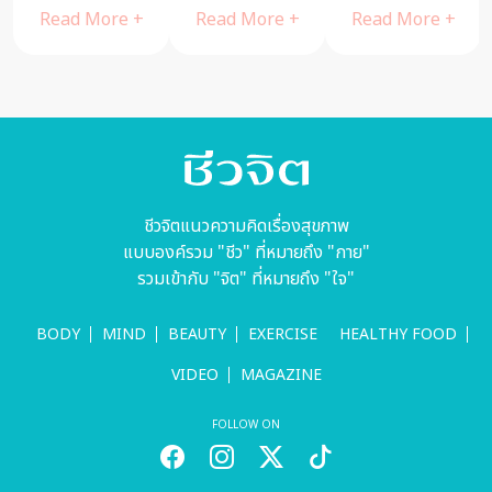
โรงแรมครา
เทศกาลกินเจ
แล้วจะรู้ว่าที่นี่
Read More +
Read More +
วน์ พลาซ่า
ชวนคุณอิ่ม
มีดีไม่แพ้ที่อื่น
กรุงเทพฯ
บุญอิ่มใจ
ลุมพินี พาร์ค
พร้อมสุขภาพ
ดี
ชีวจิตแนวความคิดเรื่องสุขภาพ
แบบองค์รวม "ชีว" ที่หมายถึง "กาย"
รวมเข้ากับ "จิต" ที่หมายถึง "ใจ"
BODY
MIND
BEAUTY
EXERCISE
HEALTHY FOOD
VIDEO
MAGAZINE
FOLLOW ON