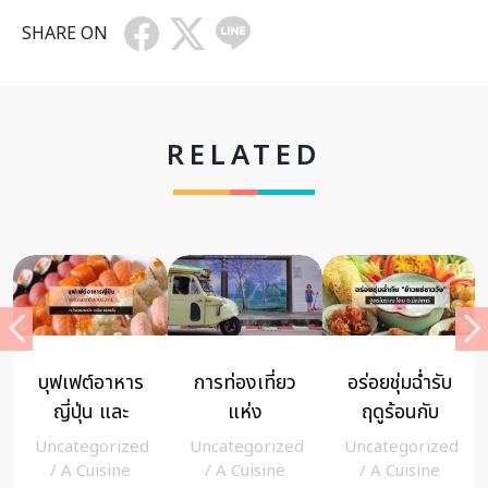
SHARE ON
RELATED
โปรโมชั่น ซัน
ร้านอาหาร
แวะชิมอาหาร
เดย์ บรันช์ มื้อ
“ฮ่องกงฟิชเชอ
อร่อย
สายวันอาทิตย์
ร์แมน”
บรรยากาศดี
Uncategorized
NEWS
/
admin
Uncategorized
สุดพิเศษ!!
สืบสาน
ที่จ.สมุทรสาคร
/
A Cuisine
/
A Cuisine
Read More +