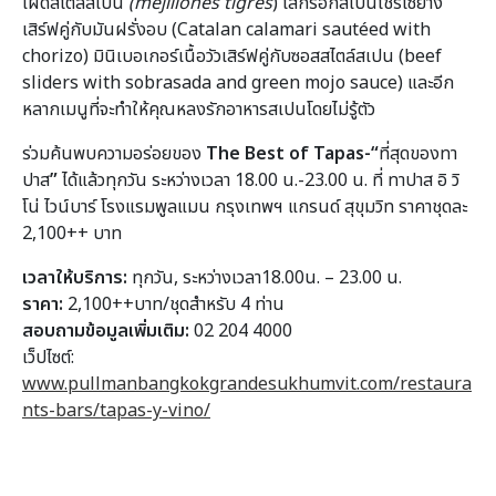
เผ็ดสไตล์สเปน
(mejillones tigres
) ไส้กรอกสเปนโชริโซย่าง
เสิร์ฟคู่กับมันฝรั่งอบ (Catalan calamari sautéed with
chorizo) มินิเบอเกอร์เนื้อวัวเสิร์ฟคู่กับซอสสไตล์สเปน (beef
sliders with sobrasada and green mojo sauce) และอีก
หลากเมนูที่จะทำให้คุณหลงรักอาหารสเปนโดยไม่รู้ตัว
ร่วมค้นพบความอร่อยของ
The Best of Tapas-
“
ที่สุดของทา
ปาส
”
ได้แล้วทุกวัน ระหว่างเวลา 18.00 น.-23.00 น. ที่ ทาปาส อิ วิ
โน่ ไวน์บาร์ โรงแรมพูลแมน กรุงเทพฯ แกรนด์ สุขุมวิท ราคาชุดละ
2,100++ บาท
เวลาให้บริการ:
ทุกวัน, ระหว่างเวลา18.00น. – 23.00 น.
ราคา:
2,100++บาท/ชุดสำหรับ 4 ท่าน
สอบถามข้อมูลเพิ่มเติม:
02 204 4000
เว็ปไซต์:
www.pullmanbangkokgrandesukhumvit.com/restaura
nts-bars/tapas-y-vino/