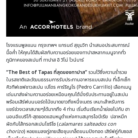
โรงแรมพูลแมน กรุงเทพฯ แกรนด์ สุขุมวิท นำเสนอประสบการณ์
มื้อค่ำ ให้คุณได้สัมผัสกับความอร่อยของทาปาสหลากเมนูจากทั่ว
ภูมิภาคของสเปนที่ ทาปาส อิ วิโน่ ไวน์บาร์
“The Best of Tapas ที่สุดของทาปาส”
รวมไว้ซึ่งความร่ำรวย
ในรสชาติและวัฒนธรรมการรับประทานอาหารแบบสเปน ที่เอ็กเซ็ก
คิวทีฟเชฟชาวสเปน เปโดร คาร์ริญโร (Pedro Carrillo) เลือกเมนู
เด่นมาส่งผ่านความอร่อยเหมือนคุณได้นั่งรับประทานอยู่ในสเปน
พร้อมเสิร์ฟบนบอร์ดไม้ขนาดยาวถึงหนึ่งเมตร เหมาะสำหรับการ
แชร์ช่วงเวลาสบายๆได้มากถึง 4 ท่าน เริ่มต้นเรียกน้ำย่อยไปกับ ฮา
มอนอีแบริโก้-สุดยอดแฮมหมูดำแห่งคาบสมุทรไอบีเรีย ปลาหมึก
ผัดกับไส้กรอกสเปนโชริโซ (
calamares salteados con
chorizo
) หอยแมลงภู่ลายเสือชุบเกล็ดขนมปังทอด เสิร์ฟคู่กับซอส