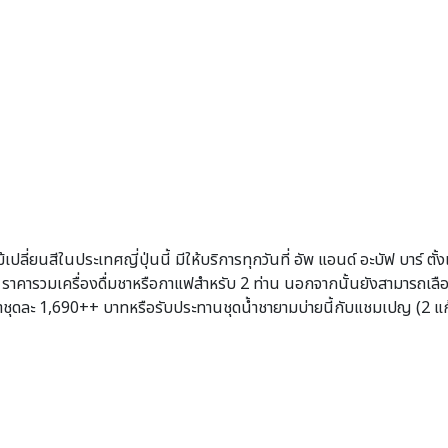
ปลี่ยนสีในประเทศญี่ปุ่นนี้ มีให้บริการทุกวันที่ อัพ แอนด์ อะบัฟ บาร์ ตั้
คารวมเครื่องดื่มชาหรือกาแฟสำหรับ 2 ท่าน นอกจากนั้นยังสามารถเลือก
ราคาชุดละ 1,690++ บาทหรือรับประทานชุดน้ำชายามบ่ายนี้กับแชมเปญ (2 แ