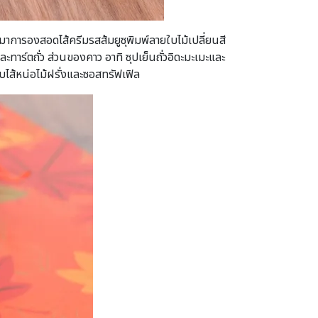
มาการองสอดไส้ครีมรสส้มยูซุพิมพ์ลายใบไม้เปลี่ยนสี
ทาร์ตถั่ว ส่วนของคาว อาทิ ซุปเย็นถั่วอิดะมะเมะและ
ส้หน่อไม้ฝรั่งและซอสทรัฟเฟิล