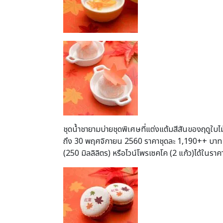
ชุดน้ำชายามบ่ายชุดพิเศษที่แต่งแต้มสีสันของฤดูใบไม้เ
ถึง 30 พฤศจิกายน 2560 ราคาชุดละ 1,190++ บาท รา
(250 มิลลิลิตร) หรือไวน์โพรเซคโค (2 แก้ว)ได้ใน