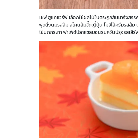
เชฟ ฮูแกแวร์ฟ เลือกใช้ผลไม้ในตระกูลส้มมารังสรรค
พุดดิ้งนมรสส้ม สโคนส้มจี๊ดญี่ปุ่น โมจิไส้ครีมรสส
ไข่นกกระทา ฟาเฟ่ต์ปลาแซลมอนรมควันปรุงรสเสิร์