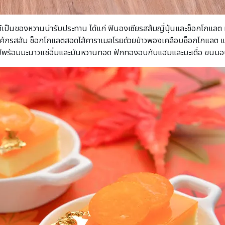
์เป็นของหวานน่ารับประทาน ได้แก่ ฟินองเซียรสส้มญี่ปุ่นและช็อกโกแลต 
้ม เค้กรสส้ม ช็อกโกแลตสอดไส้คาราเมลโรยด้วยข้าวพองเคลือบช็อกโกแลต และ
ฟพร้อมมะนาวแช่อิ่มและมันหวานทอด ฟักทองอบกับแฮมและมะเดื่อ ขนมอบไ