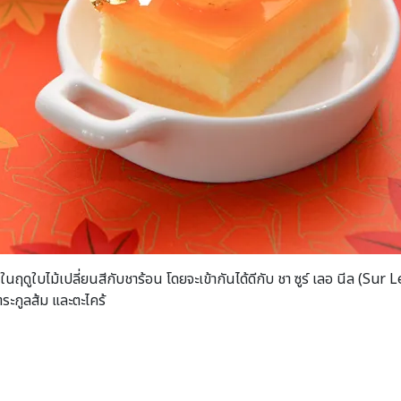
ฤดูใบไม้เปลี่ยนสีกับชาร้อน โดยจะเข้ากันได้ดีกับ ชา ซูร์ เลอ นีล (Sur
ะกูลส้ม และตะไคร้