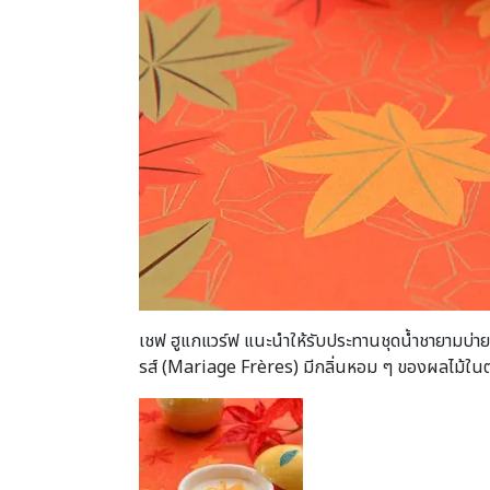
เชฟ ฮูแกแวร์ฟ แนะนำให้รับประทานชุดน้ำชายามบ่ายใน
รส์ (Mariage Frères) มีกลิ่นหอม ๆ ของผลไม้ในตร