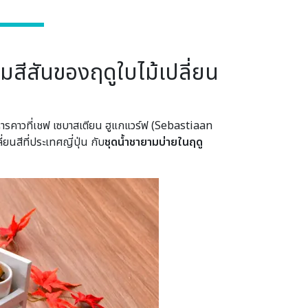
มสีสันของฤดูใบไม้เปลี่ยน
รคาวที่เชฟ เซบาสเตียน ฮูแกแวร์ฟ (Sebastiaan
ยนสีที่ประเทศญี่ปุ่น กับ
ชุดน้ำชายามบ่ายในฤดู