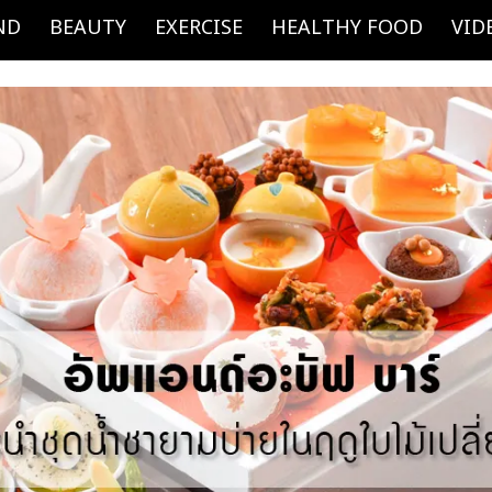
ND
BEAUTY
EXERCISE
HEALTHY FOOD
VID