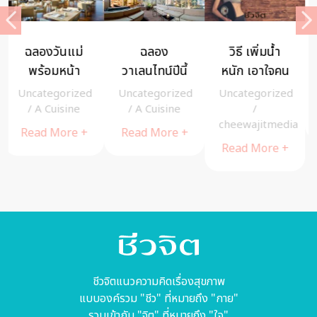
ฉลอง
วิธี เพิ่มน้ำ
ร้านอาหาร
วาเลนไทน์ปีนี้
หนัก เอาใจคน
“ฮ่องกงฟิชเชอ
ให้หวานฉ่ำ ชั้น
ผอม
ร์แมน”
Uncategorized
Uncategorized
NEWS
/
admin
25 โรงแรม
สืบสาน
/
A Cuisine
/
Read More +
cheewajitmedia
เดอะ เวสทิน
เทศกาลกินเจ
Read More +
แกรนด์
ชวนคุณอิ่ม
Read More +
สุขุมวิท
บุญอิ่มใจ
พร้อมสุขภาพ
ดี
ชีวจิตแนวความคิดเรื่องสุขภาพ
แบบองค์รวม "ชีว" ที่หมายถึง "กาย"
รวมเข้ากับ "จิต" ที่หมายถึง "ใจ"