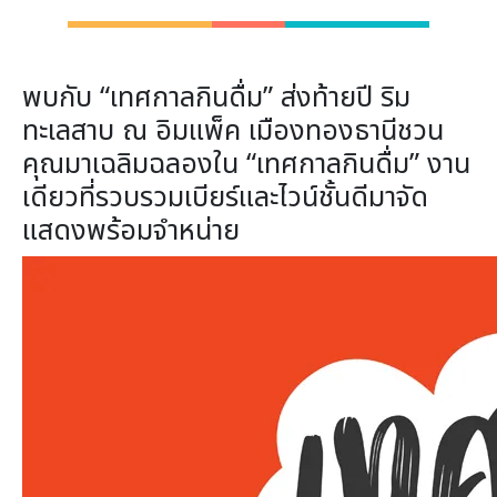
พบกับ “เทศกาลกินดื่ม” ส่งท้ายปี ริม
ทะเลสาบ ณ อิมแพ็ค เมืองทองธานีชวน
คุณมาเฉลิมฉลองใน “เทศกาลกินดื่ม” งาน
เดียวที่รวบรวมเบียร์และไวน์ชั้นดีมาจัด
แสดงพร้อมจำหน่าย