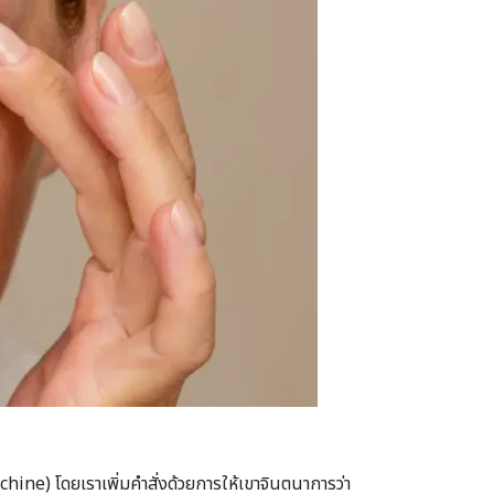
achine) โดยเราเพิ่มคำสั่งด้วยการให้เขาจินตนาการว่า