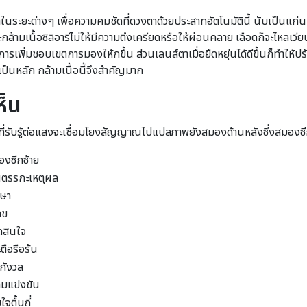
นระยะต่างๆ เพื่อความคมชัดที่ดวงตาด้วยประสาทอัตโนมัตินี้ นับเป็นแก่
ามเนื้อซิลิอารีไม่ให้มีความตึงเครียดหรือให้ผ่อนคลาย เลือดก็จะไหลเวียนได
รเพิ่มชอบเขตการมองให้กขึ้น ส่วนเลนส์ตาเมื่อยืดหยุ่นได้ดีขึ้นก็ทำให้ปร
รีเป็นหลัก กล้ามเนื้อนี้จึงสำคัญมาก
ห็น
ที่รับรู้ต่อแสงจะเชื่อมโยงสัญญาณไปแปลภาพยังสมองด้านหลังซึ่งสมองซ
องซีกซ้าย
็นตรรกะเหตุผล
ษา
ลข
ดสินใจ
ือรือร้น
กังวล
มแข่งขัน
จตื้นถี่