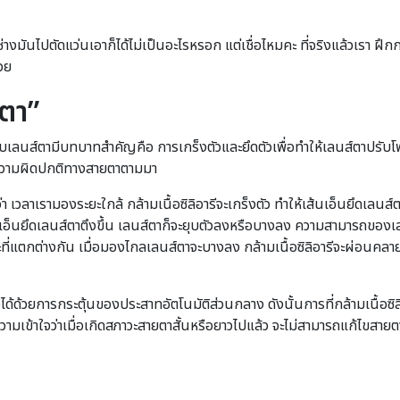
างมันไปตัดแว่นเอาก็ได้ไม่เป็นอะไรหรอก แต่เชื่อไหมคะ ที่จริงแล้วเรา ฝึก
วย
งตา”
มกับเลนส์ตามีบทบาทสำคัญคือ การเกร็งตัวและยึดตัวเพื่อทำให้เลนส์ตาปรับ
กิดความผิดปกติทางสายตาตามมา
่า เวลาเรามองระยะใกล้ กล้ามเนื้อซิลิอารีจะเกร็งตัว ทำให้เส้นเอ็นยึดเล
เส้นเอ็นยึดเลนส์ตาตึงขึ้น เลนส์ตาก็จะยุบตัวลงหรือบางลง ความสามารถของ
ตกต่างกัน เมื่อมองไกลเลนส์ตาจะบางลง กล้ามเนื้อซิลิอารีจะผ่อนคลาย เ
ด้ด้วยการกระตุ้นของประสาทอัตโนมัติส่วนกลาง ดังนั้นการที่กล้ามเนื้อซิลิ
ีความเข้าใจว่าเมื่อเกิดสภาวะสายตาสั้นหรือยาวไปแล้ว จะไม่สามารถแก้ไขสา