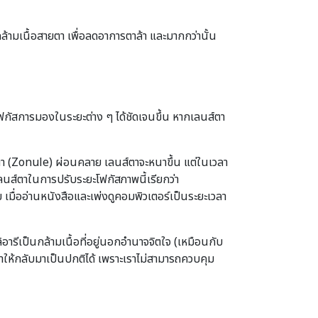
กล้ามเนื้อสายตา เพื่อลดอาการตาล้า และมากกว่านั้น
โฟกัสการมองในระยะต่าง ๆ ได้ชัดเจนขึ้น หากเลนส์ตา
นส์ตา (Zonule) ผ่อนคลาย เลนส์ตาจะหนาขึ้น แต่ในเวลา
เลนส์ตาในการปรับระยะโฟกัสภาพนี้เรียกว่า
มื่ออ่านหนังสือและเพ่งดูคอมพิวเตอร์เป็นระยะเวลา
อารีเป็นกล้ามเนื้อที่อยู่นอกอำนาจจิตใจ (เหมือนกับ
ยตาให้กลับมาเป็นปกติได้ เพราะเราไม่สามารถควบคุม