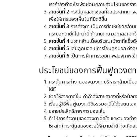
เรากำลังทำอะไรเพื่อผ่อนคลายส่วนไหนของร่างกา
สเตชั่นที่ 2
กระตุ้นหลอดเซลล์ที่จอประสาทตา จอ
เพื่อให้การมองเห็นในที่มืดดีขึ้น
สเตชั่นที่ 3
การล้างตา เป็นการยืดเหยียดกล้ามเน
กระบอกตายึดไปกว่านี้ ถ้าสายตายาวจะกลอกตาในน
สเตชั่นที่ 4
นวดกล้ามเนื้อบริเวณเบ้าตาที่แข็งตึ
สเตชั่นที่ 5
เล่นลูกบอล มีการโยนลูกบอล ดึงลูก
สเตชั่นที่ 6
เป็นการฝึกการรวมภาพสองภาพเข้าด้
ประโยชน์ของการฟื้นฟูดวงตาด
กระตุ้นการทำงานของดวงตา บริหารกล้ามเนื้อต
ได้ดี
ช่วยให้สายตาดีขึ้น ค่ากำลังสายตาคงที่หรือน
เรียนรู้วิธีฟื้นฟูดวงตาวิถีธรรมชาติได้ด้วยตนเอง
ขยายประสิทธิภาพการมองเห็น
ทำให้การทำงานของดวงตา จิตใจ และสมองทำงาน
Brain) กระตุ้นสมองช่วยให้ความจำดี ก่อเกิดสมาธ