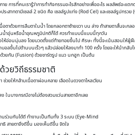
ย การที่คนเรารู้ว่าการทำกิจกรรมอะไรสักอย่างเพื่ออะไร ผลลัพธ์จะแตกต
ประสาทตามีเซลล์ 2 ชนิด คือ เซลล์รูปแท่ง (Rod Cel) และเซลล์รูปกรวย (
ื้อตาด้วยการลืมตาในน้ำ โดยกลอกตาซ้ายขวา บน ล่าง ถ้าสายตาสั้นจะกลอกต
้ำอุ่นหรือน้ำอุณหภูมิปกติก็ได้ ควรทำแบบนี้แบบนี้ทุกวัน
งให้อ่อนนุ่มลง โดยนวดตั้งแต่ท้ายทอยขึ้นไป ศีรษะ ทั้งนี้จะเน้นสอนให้ผู้ฝึ
บอลขึ้นไปด้านบนเร็วๆ แล้วปล่อยให้ลงมาทำ 100 ครั้ง โดยจะให้นำกลับไป
วยกัน (Fusion) ด้วยชาร์ตรูป แมว นกฮูก เป็นต้น
้วยวิถีธรรมชาติ
า ช่วยให้กล้ามเนื้อตาผ่อนคลาย เลือดในดวงตาไหลเวียน
้อยลง ในบางกรณีอาจไม่ต้องสวมแว่นสายตาอีกเลย
ร่วมกันได้ดี ทำงานเป็นทีมทั้ง 3 ระบบ (Eye-Mind
ิ สายตาจึงดีขึ้น มองเห็นดีขึ้น จิตใจ