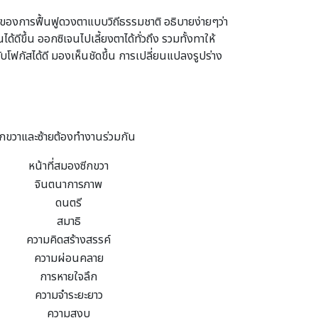
นของการฟื้นฟูดวงตาแบบวิถีธรรมชาติ อธิบายง่ายๆว่า
้ดีขึ้น ออกซิเจนไปเลี้ยงตาได้ทั่วถึง รวมทั้งทาให้
ับโฟกัสได้ดี มองเห็นชัดขึ้น การเปลี่ยนแปลงรูปร่าง
ีกขวาและซ้ายต้องทำงานร่วมกัน
หน้าที่สมองซีกขวา
จินตนาการภาพ
ดนตรี
สมาธิ
ความคิดสร้างสรรค์
ความผ่อนคลาย
การหายใจลึก
ความจำระยะยาว
ความสงบ