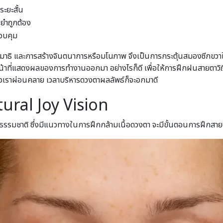
ะยะสั้น
ยำถูกต้อง
วบคุม
ธิ และการสร้างจินตนาการหรือมโนภาพ จึงเป็นการกระตุ้นสมองซีกขวาให้ทำ
้าที่แสดงผลของการทำงานออกมา อย่างไรก็ดี เพื่อให้การฝึกฝนสายตาวิถีธ
มื่อเราผ่อนคลาย เวลาบริหารดวงตาผลลัพธ์ก็จะอกมาดี
ural Joy Vision
งธรรมชาติ ซึ่งมีแนวทางในการฝึกกล้ามเนื้อดวงตา จะมีขั้นตอนการฝึกสาย