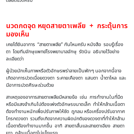
ตลอดชีวิตครับ
นวดกดจุด หยุดสายตาเพลีย + กระตุ้นการ
มองเห็น
เคยได้ยินอาการ “สายตาเพลีย” กันไหมครับ หนังสือ รอบรู้เรื่อง
ตา โดยทีมจักษุแพทย์โรงพยาบาลจักษุ รัตนิน อธิบายไว้อย่าง
ละเอียดว่า
ผู้ป่วยมักเห็นภาพหรือตัวอักษรพร่าลายเป็นพักๆ นอกจากนี้อาจ
เกิดอาการปวดเมื่อยดวงตา ระคายเคืองตา แสบตา น้ำตาไหล และ
มีอาการปวดศีรษะร่วมด้วย
สาเหตุของอาการสายตาเพลียมีหลายข้อ เช่น การทำงานในที่มืด
หรือมีแสงจ้าเกินไปต้องเพ่งตัวอักษรขนาดเล็ก ทำให้กล้ามเนื้อตา
ต้องทำงานหนักเพื่อปรับภาพให้ชัด ถูกลม หรือเครื่องปรับอากาศ
โกรกดวงตา รวมถึงเกิดจากความผิดปกติของดวงตาที่ทำให้กล้าม
เนื้อตาต้องทำงานมากขึ้น อาทิ สายตาสั้นและสายตาเอียง สายตา
ยาว กล้ามเนื้อตาไม่แข็งแรง