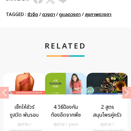
TAGGED :
ชีวจิต
/
ดวงตา
/
ดูแลดวงตา
/
สุขภาพดวงตา
RELATED
TOP 5
รักษาคนโกหก
อาหารลดไข
ัว
อาหารก่อน
จากสมองป่วย
มันในกระแส
น
นอนที่คนส่วน
และนิสัยส่วน
เลือด
สุขกาย
/
สุขกาย
/
admin
HEALTHY
าน
ใหญ่กินให้หลับ
ตัว ด้วยวิธีง่าย
dia
cheewajitmedia
FOOD
/
Riya