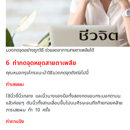
นวดกดจุดอย่างถูกวิธี ช่วยลดอาการสายตาเพลียได้
6 ท่ากดจุดหยุดสายตาเพลีย
คุณหมอกรุงไกรแนะนำวิธีนวดกดจุดดังต่อไปนี้
ท่าเสยผม
ใช้นิ้วชี้นิ้วกลาง และนิ้วนางของมือทั้งสองกดขอบกระบอกตาบน
แล้วค่อยๆ ดันนิ้วทั้งสามเลื่อนขึ้นไปบนศีรษะจนถึงท้ายทอยคล้าย
การเสยผม ทำ 10 ครั้ง
ท่าทาแป้ง