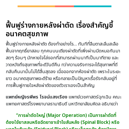
ฟื้นฟูร่างกายหลังผ่าตัด เรื่องสำคัญชี้
อนาคตสุขภาพ
ฟื้นฟูร่างกายหลังผ่าตัด ต้องทำอย่างไร… ทันทีที่ลืมตาสะลึมสะลือ
ฟื้นจากฤทธิ์ยาสลบ ทุกคนบนเตียงผ่าตัดที่เพิ่งผ่านมีดหมอกันมา
สดๆ ร้อนๆ มักหายใจโล่งอกที่สามารถผ่านนาทีเป็นนาทีตาย และ
วาดหวังถึงสุขภาพที่จะดีวันดีคืน ทว่าความจริงการจะได้สุขภาพที่ดี
กลับคืนมานั้นไม่ได้สิ้นสุดลง เมื่อออกจากห้องผ่าตัด เพราะในระยะ
ยาว อนาคตสุขภาพจะดีร้าย หรือกลายเป็นปัญหาเรื้อรังกลับอยู่ที่
การฟื้นฟูกายใจหลังผ่าตัดของตัวเราเองเป็นสำคัญ
แพทย์หญิงรพีพร โรจน์แสงเรือง
แพทย์เวชศาสตร์ฉุกเฉิน คณะ
แพทยศาสตร์โรงพยาบาลรามาธิบดี มหาวิทยาลัยมหิดล อธิบายว่า
“การผ่าตัดใหญ่ (Major Operation) เป็นการผ่าตัดที่
ต้องใช้ยาสลบหรือฉีดยาชาเข้าไขสันหลัง (Spinal Block) หรือ