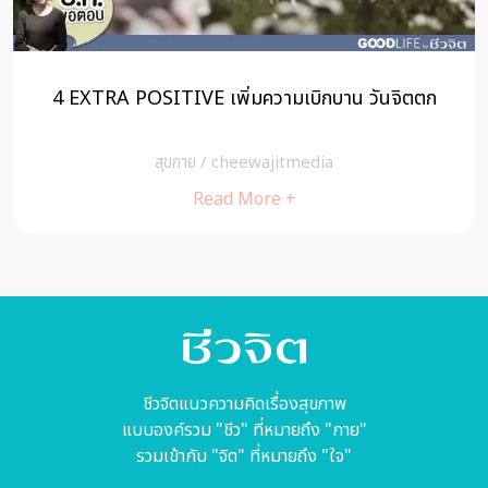
นจิตตก
เครื่องเทศช่วยฉลาด หุ่นดี อ่อนเยาว์ อายุยืน
สุขกาย
/
pant
Read More +
ชีวจิตแนวความคิดเรื่องสุขภาพ
แบบองค์รวม "ชีว" ที่หมายถึง "กาย"
รวมเข้ากับ "จิต" ที่หมายถึง "ใจ"