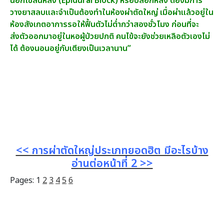
นอกไขสันหลัง (Epidural Block) หรือบล็อกหลัง ต้องมีการ
วางยาสลบและจำเป็นต้องทำในห้องผ่าตัดใหญ่ เมื่อผ่าแล้วอยู่ใน
ห้องสังเกตอาการรอให้ฟื้นตัวไม่ต่ำกว่าสองชั่วโมง ก่อนที่จะ
ส่งตัวออกมาอยู่ในหอผู้ป่วยปกติ คนไข้จะยังช่วยเหลือตัวเองไม่
ได้ ต้องนอนอยู่กับเตียงเป็นเวลานาน”
<< การผ่าตัดใหญ่ประเภทยอดฮิต มีอะไรบ้าง
อ่านต่อหน้าที่ 2 >>
Pages:
1
2
3
4
5
6