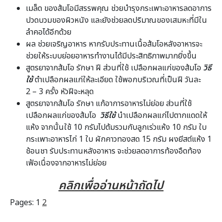
เมล็ด ของส้มโอมีสรรพคุณ ช่วยบำรุงกระเพาะอาหารลดอาการ
ปวดบวมของผิวหนัง และยังช่วยลดปริมาณของเสมหะที่มีใน
ลำคอได้อีกด้วย
ผล ช่วยเจริญอาหาร หากรับประทานเนื้อส้มโอหลังอาหารจะ
ช่วยให้ระบบย่อยอาหารทำงานได้มีประสิทธิภาพมากยิ่งขึ้น
สูตรยาจากส้มโอ รักษา ฝี ส่วนที่ใช้ เปลือกผลแก่ของส้มโอ
วิธี
ใช้
ตำเปลือกผลแก่ให้ละเอียด ใช้พอกบริเวณที่เป็นฝี วันละ
2 – 3 ครั้ง หัวฝีจะหลุด
สูตรยาจากส้มโอ รักษา แก้อาการอาหารไม่ย่อย ส่วนที่ใช้
เปลือกผลแก่ของส้มโอ
วิธีใช้
นำเปลือกผลแก่ไปตากแดดให้
แห้ง จากนั้นใช้ 10 กรัมไปต้มรวมกับลูกเร่วแห้ง 10 กรัม ใบ
กระเพาะอาหารไก่ 1 ใบ ผักคาวทองสด 15 กรัม ผงยีสต์แห้ง 1
ช้อนชา รับประทานหลังอาหาร จะช่วยลดอาการท้องอืดท้อง
เฟ้อเนื่องจากอาหารไม่ย่อย
คลิกเพื่ออ่านหน้าถัดไป
Pages:
1
2