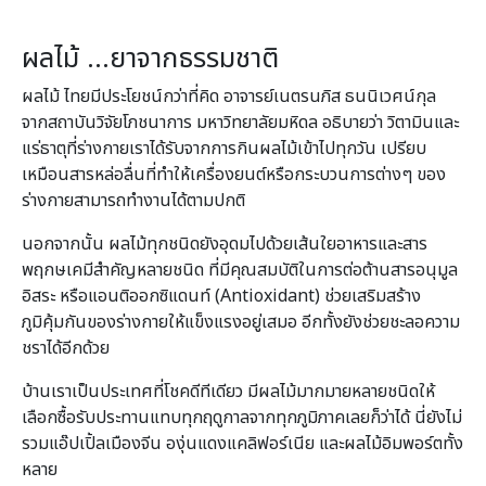
ผลไม้ …ยาจากธรรมชาติ
ผลไม้ ไทยมีประโยชน์กว่าที่คิด อาจารย์เนตรนภิส ธนนิเวศน์กุล
จากสถาบันวิจัยโภชนาการ มหาวิทยาลัยมหิดล อธิบายว่า วิตามินและ
แร่ธาตุที่ร่างกายเราได้รับจากการกินผลไม้เข้าไปทุกวัน เปรียบ
เหมือนสารหล่อลื่นที่ทำให้เครื่องยนต์หรือกระบวนการต่างๆ ของ
ร่างกายสามารถทำงานได้ตามปกติ
นอกจากนั้น ผลไม้ทุกชนิดยังอุดมไปด้วยเส้นใยอาหารและสาร
พฤกษเคมีสำคัญหลายชนิด ที่มีคุณสมบัติในการต่อต้านสารอนุมูล
อิสระ หรือแอนติออกซิแดนท์ (Antioxidant) ช่วยเสริมสร้าง
ภูมิคุ้มกันของร่างกายให้แข็งแรงอยู่เสมอ อีกทั้งยังช่วยชะลอความ
ชราได้อีกด้วย
บ้านเราเป็นประเทศที่โชคดีทีเดียว มีผลไม้มากมายหลายชนิดให้
เลือกซื้อรับประทานแทบทุกฤดูกาลจากทุกภูมิภาคเลยก็ว่าได้ นี่ยังไม่
รวมแอ๊ปเปิ้ลเมืองจีน องุ่นแดงแคลิฟอร์เนีย และผลไม้อิมพอร์ตทั้ง
หลาย