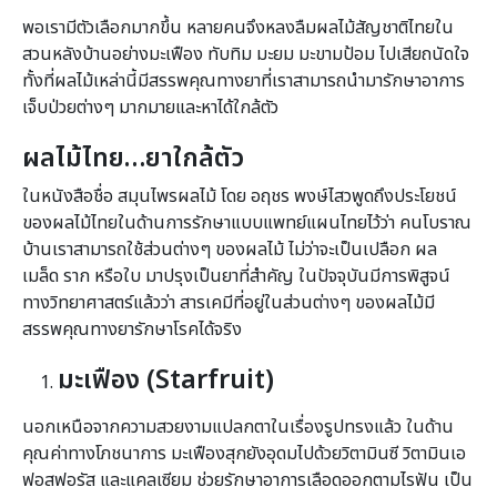
พอเรามีตัวเลือกมากขึ้น หลายคนจึงหลงลืมผลไม้สัญชาติไทยใน
สวนหลังบ้านอย่างมะเฟือง ทับทิม มะยม มะขามป้อม ไปเสียถนัดใจ
ทั้งที่ผลไม้เหล่านี้มีสรรพคุณทางยาที่เราสามารถนำมารักษาอาการ
เจ็บป่วยต่างๆ มากมายและหาได้ใกล้ตัว
ผลไม้ไทย…ยาใกล้ตัว
ในหนังสือชื่อ สมุนไพรผลไม้ โดย อฤชร พงษ์ไสวพูดถึงประโยชน์
ของผลไม้ไทยในด้านการรักษาแบบแพทย์แผนไทยไว้ว่า คนโบราณ
บ้านเราสามารถใช้ส่วนต่างๆ ของผลไม้ ไม่ว่าจะเป็นเปลือก ผล
เมล็ด ราก หรือใบ มาปรุงเป็นยาที่สำคัญ ในปัจจุบันมีการพิสูจน์
ทางวิทยาศาสตร์แล้วว่า สารเคมีที่อยู่ในส่วนต่างๆ ของผลไม้มี
สรรพคุณทางยารักษาโรคได้จริง
มะเฟือง (
Starfruit)
นอกเหนือจากความสวยงามแปลกตาในเรื่องรูปทรงแล้ว ในด้าน
คุณค่าทางโภชนาการ มะเฟืองสุกยังอุดมไปด้วยวิตามินซี วิตามินเอ
ฟอสฟอรัส และแคลเซียม ช่วยรักษาอาการเลือดออกตามไรฟัน เป็น