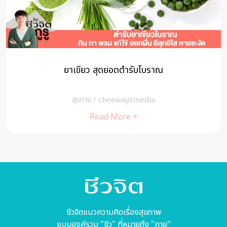
ยาเขียว สุดยอดตำรับโบราณ
สุขกาย
/
cheewajitmedia
Read More +
ชีวจิตแนวความคิดเรื่องสุขภาพ
แบบองค์รวม "ชีว" ที่หมายถึง "กาย"