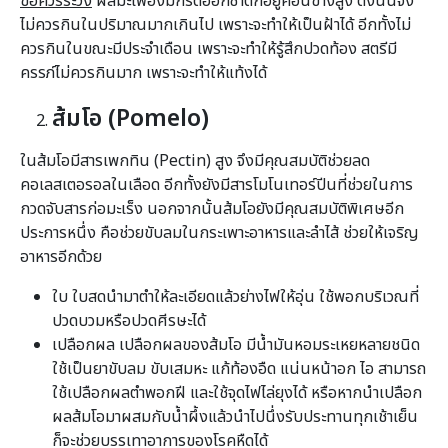
ข้อควรระวัง
ผลมะเฟืองมีกรดออกซาติกอยู่ค่อนข้างสูง ดังนั้นจึง
ไม่ควรกินในปริมาณมากเกินไป เพราะจะทำให้เป็นฝ้าได้ อีกทั้งไม่
ควรกินในขณะมีประจำเดือน เพราะจะทำให้รู้สึกปวดท้อง สตรีมี
ครรภ์ไม่ควรกินมาก เพราะจะทำให้แท้งได้
ส้มโอ (
Pomelo)
ในส้มโอมีสารเพกทิน (Pectin) สูง จึงมีคุณสมบัติช่วยลด
คอเลสเตอรอลในเลือด อีกทั้งยังมีสารโมโนเทอร์ปีนที่ช่วยในการ
กวดจับสารก่อมะเร็ง นอกจากนั้นส้มโอยังมีคุณสมบัติพิเศษอีก
ประการหนึ่ง คือช่วยขับลมในกระเพาะอาหารและลำไส้ ช่วยให้เจริญ
อาหารอีกด้วย
ใบ ใบสดนำมาตำให้ละเอียดแล้วย่างไฟให้อุ่น ใช้พอกบริเวณที่
ปวดบวมหรือปวดศีรษะได้
เปลือกผล เปลือกผลของส้มโอ มีน้ำมันหอมระเหยหลายชนิด
ใช้เป็นยาขับลม ขับเสมหะ แก้ท้องอืด แน่นหน้าอก ไอ สามารถ
ใช้เปลือกผลตำพอกฝี และใช้จุดไฟไล่ยุงได้ หรือหากนำเปลือก
ผลส้มโอมาผสมกับน้ำผึ้งแล้วนำไปนึ่งรับประทานทุกเช้าเย็น
ก็จะช่วยบรรเทาอาการของโรคหืดได้