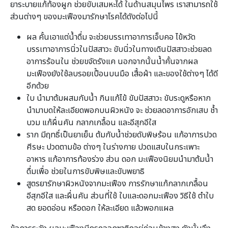
ยาระบายแก้ท้องผูก ช่วยขับเสมหะได้ ในด้านสมุนไพร เราสามารถใช้
ส่วนต่างๆ ของมะเฟืองมารักษาโรคได้ดังต่อไปนี้
ผล คั้นเอาแต่น้ำดื่ม จะช่วยบรรเทาอาการเจ็บคอ ไข้หวัด
บรรเทาอาการนิ่วในปัสสาวะ ขับนิ่วในทางเดินปัสสาวะช่วยลด
อาการร้อนใน ช่วยขจัดรังแค นอกจากนั้นน้ำคั้นจากผล
มะเฟืองยังใช้ลบรอยเปื้อนบนมือ เสื้อผ้า และของใช้ต่างๆ ได้ดี
อีกด้วย
ใบ นำมาต้มผสมกับน้ำ กินแก้ไข้ ขับปัสสาวะ ขับระดูหรือหาก
นำมาบดให้ละเอียดพอกบนผิวหนัง จะ ช่วยลดอาการอักเสบ ช้ำ
บวม แก้ผื่นคัน กลากเกลื้อน และอีสุกอีใส
ราก มีฤทธิ์เป็นยาเย็น ต้มกับน้ำช่วยดับพิษร้อน แก้อาการปวด
ศีรษะ ปวดตามข้อ ต่างๆ ในร่างกาย ปวดแสบในกระเพาะ
อาหาร แก้อาการท้องร่วง ส่วน ดอก มะเฟืองนิยมนำมาต้มน้ำ
ดื่มเพื่อ ช่วยในการขับพิษและขับพยาธิ
สูตรยารักษาผิวหนังจากมะเฟือง การรักษาแก้กลากเกลื้อน
อีสุกอีใส และผื่นคัน ส่วนที่ใช้ ใบและดอกมะเฟือง วิธีใช้ ตำใบ
สด ยอดอ่อน หรือดอก ให้ละเอียด แล้วพอกแผล