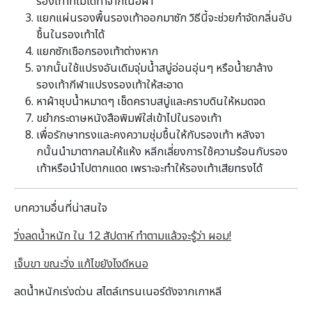
รองเท้าที่ไม่ได้ทําจากเนื้อผ้า
แยกแผ่นรองพื้นรองเท้าออกมาซัก วิธีนี้จะช่วยกําจัดกลิ่นอับ
ชื้นในรองเท้าได้
แยกซักเชือกรองเท้าต่างหาก
จากนั้นใช้แปรงอันเดิมจุ่มน้ำสบู่อ่อนอุ่นๆ หรือน้ำยาล้าง
รองเท้ากีฬาแปรงรองเท้าให้สะอาด
หาผ้าชุบน้ำหมาดๆ เช็ดคราบสบู่และคราบดินให้หมดจด
ขยํากระดาษหนังสือพิมพ์ใส่เข้าไปในรองเท้า
เพื่อรักษาทรงและคงความชุ่มชื้นให้กับรองเท้า หลังจา
กนั้นนํามาตากลมให้แห้ง หลีกเลี่ยงการใช้ความร้อนกับรอง
เท้าหรือนําไปตากแดด เพราะจะทําให้รองเท้าเสียทรงได้
บทความอื่นที่น่าสนใจ
วิ่งลดน้ำหนัก ใน 12 สัปดาห์ ทำตามแล้วจะรู้ว่า ผอม!
เจ็บขา ขณะวิ่ง แก้ไขยังไงดีหนอ
ลดน้ำหนักเร่งด่วน สไตล์เทรนเนอร์ดังจากเกาหลี