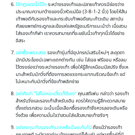
ใช้กฎของนิ้วโป้ง
ระหว่างรองเท้าและปลายเท้าควรมีช่องว่าง
ประมาณความกว้างของนิ้วหัวแม่มือ (3-8-1-2 นิ้ว) โดยให้ส้น
เท้าพอดีกับรองเท้าและกระชับเท้าพอดีขณะก้าวเดิน สถาบัน
ศัลยแพทย์กระดูกและข้อแห่งสหรัฐอเมริกาแนะนําว่า เมื่อสวม
ใส่รองเท้ากีฬา เราควรสามารถที่จะขยับนิ้วเท้าทุกนิ้วได้อย่าง
อิสระ
อย่าซื้อเพราะสวย
รองเท้ารุ่นที่มีอุปกรณ์เสริมใหม่ๆ สะดุดตา
มักมีประโยชน์เฉพาะแตกต่างกัน เช่น ใส่เจล ฟรีออน หรือลม
ไว้ตรงช่องว่างระหว่างรองเท้า เพื่อให้รู้สึกเหมือนมีสปริง ซึ่งเห
มาะสําหรับนักวิ่งที่ต้องการลดแรงกระแทกบริเวณข้อเท้า แต่
ไม่เหมาะกับนักวิ่งที่ข้อเท้าพลิกง่าย
อย่าคิดว่า “ใส่ไปเหอะเดี๋ยวก็ดีเอง”
คุณสตีเฟน กล่าวว่า รองเท้า
สําหรับวิ่งและรองเท้าสําหรับเดิน ควรให้ความรู้สึกะดวกสบาย
ตั้งแต่แรกสวม ฉะนั้นเมื่อเลือกซื้อรองเท้าจึงควรลองเดินหรือ
วิ่งด้วย เพื่อความมั่นใจว่าสวมใส่แล้วสบายเท้าจริงๆ
อย่าลงทุนกับรองเท้ามากหรือน้อยเกินไป
ถึงแม้ว่ารองเท้า
คุณภาพดี จะมีราคาค่อนข้างแพงแต่ก็คุ้มค่า แต่หากซื้อคู่ที่มี