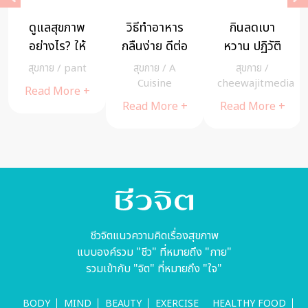
ดูแลสุขภาพ
วิธีทำอาหาร
กินลดเบา
อย่างไร? ให้
กลืนง่าย ดีต่อ
หวาน ปฏิวัติ
ห่างไกล แผล
สุขภาพผู้สูงวัย
พฤติกรรม
สุขกาย
/
pant
สุขกาย
/
A
สุขกาย
/
ในกระเพาะ
เพราะโรคเบา
a
Cuisine
cheewajitmedia
Read More +
อาหาร
หวานเกิดจาก
Read More +
Read More +
ภูมิชีวิต
บกพร่อง
ชีวจิตแนวความคิดเรื่องสุขภาพ
แบบองค์รวม "ชีว" ที่หมายถึง "กาย"
รวมเข้ากับ "จิต" ที่หมายถึง "ใจ"
BODY
MIND
BEAUTY
EXERCISE
HEALTHY FOOD