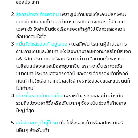
สองประเภท
รู้จักรูปทรงเท้าของตน
เพราะรูปเท้าของแต่ละคนมีลักษณะ
แตกต่างกันออกไป และท่าทางการเดินของคนเราก็มีความ
เฉพาะตัว จึงจําเป็นต้องเลือกรองเท้าคู่ที่ใช่ ซึ่งควรลองสวม
ก่อนตัดสินใจซื้อ
หมั่นวัดไซส์รองเท้าอยู่เสมอ
คุณสตีเฟน ไรเกนผู้อํานวยการ
ด้านการเดินและข้อเท้าแห่งโรงพยาบาลมหาวิทยาลัยโทมัส เจฟ
เฟอร์สัน ประเทศสหรัฐอเมริกา กล่าวว่า “ขนาดเท้าของเรา
เปลี่ยนแปลงเสมอเมื่ออายุมากขึ้น เพราะฉะนั้นเราควรวัด
ขนาดเท้าประมาณสองครั้งต่อปี และควรเลือกรองเท้าที่พอดี
กับเท้า ไม่ใช่เลือกจากตัวเลขไซส์ เพราะไซส์ของแต่ละแบรนด์ก็
ไม่เท่ากัน”
เลือกซื้อรองเท้าตอนเย็น
เพราะเท้าจะขยายออกในช่วงนั้น
รวมถึงช่วงเวลาที่วิ่งหรือเดินมากๆ ซึ่งจะเป็นช่วงที่เท้าขยาย
ใหญ่ที่สุด
อย่าลืมพกถุเท้าคู่โปรด
เมื่อไปซื้อรองเท้า หรืออุปกรณ์เสริ
มอื่นๆ สําหรับเท้า