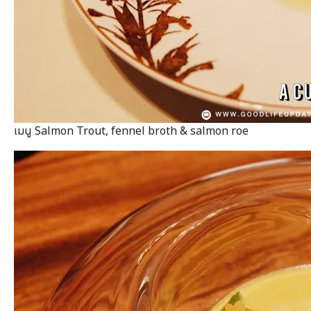
เมนู Salmon Trout, fennel broth & salmon roe