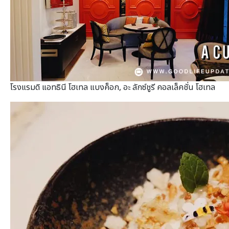
โรงแรมดิ แอทธินี โฮเทล แบงค็อก, อะ ลักซ์ชูรี คอลเล็คชั่น โฮเทล