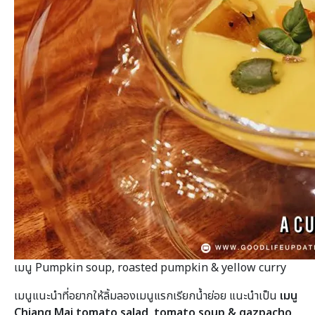
เมนู Pumpkin soup, roasted pumpkin & yellow curry
เมนูแนะนำที่อยากให้ลิ้มลองเมนูแรกเรียกน้ำย่อย แนะนำเป็น
เมนู
Chiang Mai tomato salad, tomato soup & gazpacho