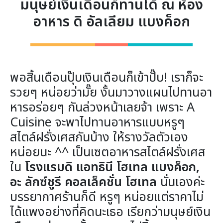
มนุษย์เงินเดือนก็ทานได้ ณ ห้อง
อาหาร ดิ อัลเลียม แบงค็อก
พอสิ้นเดือนปุ๊บเงินเดือนก็เข้าปั๊บ! เราก็จะ
รวยๆ หน่อยว่ามั๊ย งั้นมาวางแผนไปทานอา
หารอร่อยๆ กันล่วงหน้าเลยจ้า เพราะ A
Cuisine จะพาไปทานอาหารแบบหรูๆ
สไตล์ฝรั่งเศสกันบ้าง ให้รางวัลตัวเอง
หน่อยนะ ^^ เป็นเซตอาหารสไตล์ฝรั่งเศส
ใน
โรงแรมดิ แอทธินี โฮเทล แบงค็อก
,
อะ ลักซ์ชูรี คอลเล็คชั่น โฮเทล
นั่นเองค่ะ
บรรยากาศร้านก็ดี หรูๆ หน่อยแต่ราคาไม่
ได้แพงอย่างที่คิดนะเธอ เรียกว่ามนุษย์เงิน