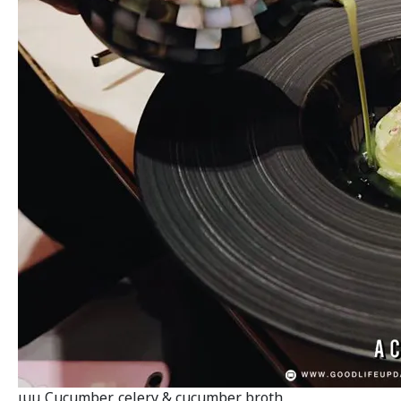
เมนู Cucumber, celery & cucumber broth