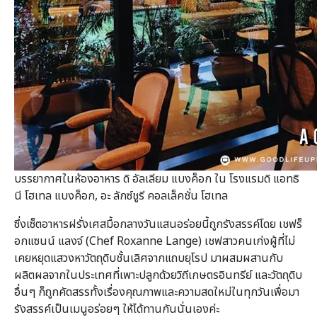
บรรยากาศในห้องอาหาร ดิ อัลเลียม แบงค็อก ใน โรงแรมดิ แอทธิ
นี โฮเทล แบงค็อก, อะ ลักซ์ชูรี คอลเล็คชั่น โฮเทล
ซึ่งเซ็ตอาหารฝรั่งเศสมื้อกลางวันแสนอร่อยนี้ถูกรังสรรค์โดย เชฟร็
อกแซนน์ แลงจ์ (Chef Roxanne Lange) เชฟสาวคนเก่งผู้ที่ไม่
เคยหยุดแสวงหาวัตถุดิบชั้นเลิศจากแถบยุโรป มาผสมผสานกับ
ผลิตผลจากในประเทศที่เพาะปลูกด้วยวิถีเกษตรอินทรีย์ และวัตถุดิบ
อื่นๆ ก็ถูกคัดสรรทั้งเรื่องคุณภาพและความสดใหม่ในทุกวันเพื่อมา
รังสรรค์เป็นเมนูอร่อยๆ ให้ได้ทานกันนั่นเองค่ะ