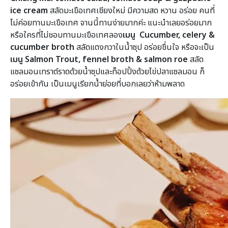
ice cream
สลัดมะเขือเทศเชียงใหม่ มีความสด หวาน อร่อย คนที่
ไม่ค่อยทานมะเขือเทศ จานนี้ทานง่ายมากค่ะ แนะนำเลยอร่อยมาก
หรือใครที่ไม่ชอบทานมะเขือเทศลอง
เมนู Cucumber, celery &
cucumber broth
สลัดแตงกวาในน้ำซุป อร่อยชื่นใจ หรือจะเป็น
เมนู Salmon Trout, fennel broth & salmon roe
สลัด
แซลมอนเทราต์ราดด้วยน้ำซุปและท็อปปิ้งด้วยไข่ปลาแซลมอน ก็
อร่อยเข้ากัน เป็นเมนูเรียกน้ำย่อยที่บอกเลยว่าห้ามพลาด