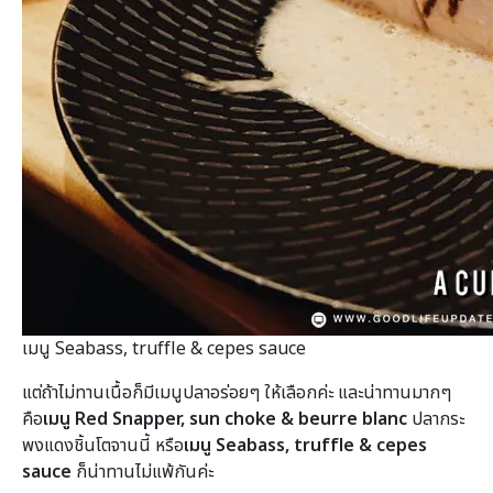
เมนู Seabass, truffle & cepes sauce
แต่ถ้าไม่ทานเนื้อก็มีเมนูปลาอร่อยๆ ให้เลือกค่ะ และน่าทานมากๆ
คือ
เมนู Red Snapper, sun choke & beurre blanc
ปลากระ
พงแดงชิ้นโตจานนี้ หรือ
เมนู Seabass, truffle & cepes
sauce
ก็น่าทานไม่แพ้กันค่ะ