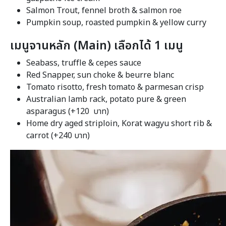
Salmon Trout, fennel broth & salmon roe
Pumpkin soup, roasted pumpkin & yellow curry
เมนูจานหลัก (
Main) เลือกได้ 1 เมนู
Seabass, truffle & cepes sauce
Red Snapper, sun choke & beurre blanc
Tomato risotto, fresh tomato & parmesan crisp
Australian lamb rack, potato pure & green
asparagus (+120 บาท)
Home dry aged striploin, Korat wagyu short rib &
carrot (+240 บาท)