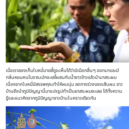
เมื่อเราลองเก็บใบหมี่มาขยี้ดูจะเห็นได้ว่ามีเมือกลื่นๆ ออกมาและมี
กลิ่นหอมคนโบราณมักจะขยี้ผสมกับน้ำซาวข้าวแล้วนำมาสระผม
เนื่องจากใบหมี่มีสรรพคุณทำให้ผมนุ่ม ลดการร่วงของเส้นผม ชาว
บ้านจึงนำภูมิปัญญานี้มาแปรรูปทำเป็นยาสระผมซะเลย ได้ทั้งความ
รู้และแนวคิดจากภูมิปัญญาชาวบ้านในคราวเดียวกัน