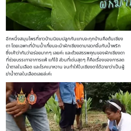
อีกหนึ่งสมุนไพรที่ชาวบ้านนิยมปลูกกันแทบจะทุกบ้านคือต้นเชียง
ดา โดยเฉพาะที่บ้านน้ำเกี๋ยนจะนำผักเชียงดามาลวกจิ้มกับน้ำพริก
ซึ่งเค้าว่ากันว่าอร่อยมากๆ เลยค่ะ และด้วยสรรพคุณของผักเชียงดา
ที่ช่วยบรรเทาอาการแพ้ แก้ไข้ ส่วนที่เด่นสุดๆ ก็คือเรื่องของการลด
น้ำตาลในเลือด และโรคเบาหวาน จนทำให้ใบเชียงดาได้ฉายาว่าเป็นผู้
ฆ่าน้ำตาลในเลือดเลยล่ะค่ะ