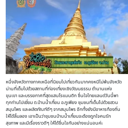
หนึ่งจังหวัดทางภาคเหนือที่นิยมไปเที่ยวกันมากคงหนีไม่พ้นจังหวัด
น่านที่เต็มไปด้วยสถานที่ท่องเที่ยงเชิงวัฒนธรรม ตำนานแห่ง
ขุนเขา และบรรยกาศที่สุดแสนโรแมนติก ชื่นใจไทยแลนด์วันนี้พา
ทุกท่านไปเยี่ยม ต.บ้านน้ำเกี๋ยน อ.ภูเพียง ชุมชนที่เต็มไปด้วยสวน
สมุนไพร และผลิตภัณฑ์ดีๆ จากสมุนไพร อีกทั้งยังมีอาหารท้องถิ่น
ให้ได้ลิ้มลอง เอาเป็นว่าชุมชนบ้านน้ำเกี๋ยนจะต้องถูกใจคนรัก
สุขภาพ และมีเรื่องราวดีๆ ให้ได้ชื่นใจกันอย่างแน่นอนค่ะ