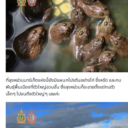
ที่ลุงหย่วนมาร์เก็ตแห่งนี้ยังมีแผนกโปรตีนอย่างไก่ จิ้งหรีด และกบ
พันธุ์พื้นเมืองที่ตัวใหญ่อวบอั๋น ซึ่งลุงหย่วนก็จะขายตั้งแต่กบตัว
เล็กๆ ไปจนถึงตัวใหญ่ๆ เลยค่ะ