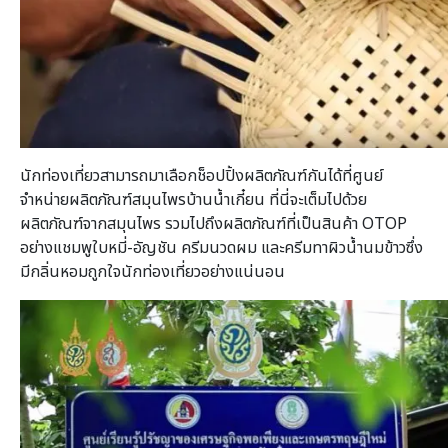
นักท่องเที่ยวสามารถมาเลือกช็อปปิ้งผลิตภัณฑ์กันได้ที่ศูนย์
จำหน่ายผลิตภัณฑ์สมุนไพรบ้านน้ำเกี๋ยน ที่นี่จะเต็มไปด้วย
ผลิตภัณฑ์จากสมุนไพร รวมไปถึงผลิตภัณฑ์ที่เป็นสินค้า OTOP
อย่างแชมพูใบหมี่-อัญชัน ครีมนวดผม และครีมทาผิวน้ำนมข้าวซึ่ง
มีกลิ่นหอมถูกใจนักท่องเที่ยวอย่างแน่นอน