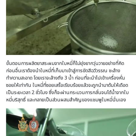
ขั้นตอนการผลิตยาสระผมจากใบหมี่ก็ไม่ยุ่งยากวุ่นวายอย่างที่คิด
ก่อนอื่นเราต้องนำใบหมี่ที่เก็บมาเข้าสู่การขัดสีฉวีวรรณ ชะล้าง
ทำความสะอาด โดยเราจะล้างถึง 3 น้ำ ก่อนที่จะนำไปเข้าเครื่องหั่น
ซอยให้เท่ากัน ใบหมี่ที่ซอยเสร็จเรียบร้อยแล้วจะถูกนำมาต้มให้เดือด
เป็นระยะเวลา 2 ชั่วโมง ซึ่งก็จะผ่านกระบวนการกลั่นจนได้น้ำจากใบ
หมี่บริสุทธิ์ และกลายเป็นส่วนผสมสำคัญของแชมพูใบหมี่นั่นเอง