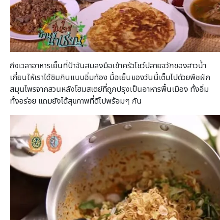
ถึงเวลาอาหารเย็นที่ป้าจันสมลงมือเข้าครัวโชว์ปลายจวักของสาวน้ำ
เกี๋ยนให้เราได้ชิมกินแบบอิ่มท้อง มื้อเย็นของวันนี้เต็มไปด้วยพืชผัก
สมุนไพรจากสวนหลังโฮมสเตย์ที่ถูกปรุงเป็นอาหารพื้นเมือง ทั้งอิ่ม
ทั้งอร่อย แถมยังได้สุขภาพที่ดีไปพร้อมๆ กัน