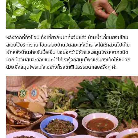
หลังจากที่ทั้งช็อป ทั้งเที่ยวกันมาทั้งวันแล้ว บ้านน้ำเกี๋ยนยังมีโฮม
สเตย์ไว้บริการ ณ โฮมเสตย์บ้านจันสมแห่งนี้เราจะได้เข้าสวนไปเก็บ
ผักหลังบ้านสำหรับมื้อเย็น ขอบอกว่ามีผักและสมุนไพรหลากชนิด
มาก ป้าจันสมจะคอยแนะนำให้เรารู้จักสมุนไพรแถมยังเด็ดให้ชิมอีก
ด้วย ซึ่งสมุนไพรแต่ละอย่างก็รสชาติไม่ธรรมดาเลยจริงๆ ค่ะ