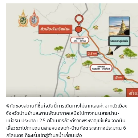
พิกัดของสถานที่ชื่นใจวันนี้การเดินทางไม่ยากเลยค่ะ จากตัวเมือง
จังหวัดน่านข้ามสะพานพัฒนาภาคเหนือไปทางถนนสายน่าน-
แม่จริม ประมาณ 2.5 กิโลเมตรก็จะถึงวัดพระธาตุแช่แห้ง จากนั้น
เลี้ยวขวาไปตามถนนสายหนองเต่า-บ้านก๊อต ระยะทางประมาณ 6
กิโลเมตร ก็จะเริ่มเข้าสู่ตำบลน้ำเกี๋ยนแล้ว