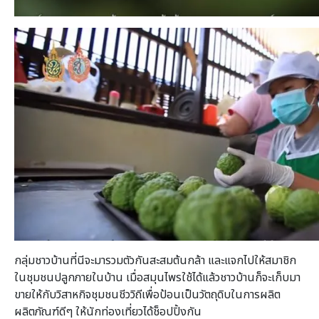
กลุ่มชาวบ้านที่นีจะมารวมตัวกันสะสมต้นกล้า และแจกไปให้สมาชิก
ในชุมชนปลูกภายในบ้าน เมื่อสมุนไพรใช้ได้แล้วชาวบ้านก็จะเก็บมา
ขายให้กับวิสาหกิจชุมชนชีววิถีเพื่อป้อนเป็นวัตถุดิบในการผลิต
ผลิตภัณฑ์ดีๆ ให้นักท่องเที่ยวได้ช็อปปิ้งกัน