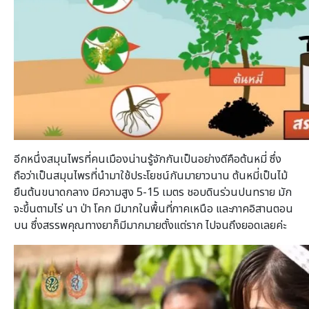
อีกหนึ่งสมุนไพรที่คนเมืองน่านรู้จักกันเป็นอย่างดีคือต้นหมี่ ซึ่ง
ถือว่าเป็นสมุนไพรที่นำมาใช้ประโยชน์กันมายาวนาน ต้นหมี่เป็นไม้
ยืนต้นขนาดกลาง มีความสูง 5-15 เมตร ชอบดินร่วนปนทราย มัก
จะขึ้นตามไร่ นา ป่า โคก มีมากในพื้นที่ภาคเหนือ และภาคอิสานตอน
บน ซึ่งสรรพคุณทางยาก็มีมากมายตั้งแต่ราก ไปจนถึงยอดเลยค่ะ