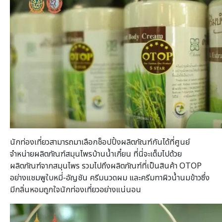
นักท่องเที่ยวสามารถมาเลือกช็อปปิ้งผลิตภัณฑ์กันได้ที่ศูนย์
จำหน่ายผลิตภัณฑ์สมุนไพรบ้านน้ำเกี๋ยน ที่นี่จะเต็มไปด้วย
ผลิตภัณฑ์จากสมุนไพร รวมไปถึงผลิตภัณฑ์ที่เป็นสินค้า OTOP
อย่างแชมพูใบหมี่-อัญชัน ครีมนวดผม และครีมทาผิวน้ำนมข้าวซึ่ง
มีกลิ่นหอมถูกใจนักท่องเที่ยวอย่างแน่นอน