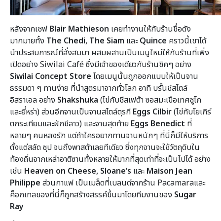
หลังจากเชฟ
Blair Mathieson
เคยทำงานให้กับร้านชื่อดัง
มากมายทั้ง
The Chedi, The Siam
และ
Quince
คราวนี้เขาได้
นำประสบการณ์ที่สั่งสมมา ผสมผสานเป็นเมนูใหม่ให้กับร้านที่เพิ่ง
เปิดอย่าง Siwilai Café ซึ่งมีเจ้าของเดียวกับร้านชิคๆ อย่าง
Siwilai Concept Store
โดยเมนูนั้นถูกออกแบบให้เป็นจาน
ธรรมดา ๆ ทานง่าย ที่นำสูตรมาจากทั่วโลก อาทิ บรั๊นช์สไตล์
อิสราเอล อย่าง
Shakshuka
(ไข่กับชีสเฟต้า ซอสมะเขือเทศซูโก
และยี่หร่า) ส่วนอีกจานเป็นจานสไตล์ตุรกี
Eggs Cilbir
(ไข่กับโยเกิร์
ตกระเทียมและผักชีลาว) และจานสุดท้าย
Eggs Benedict
ที่
หลายๆ คนหลงรัก แต่ถ้าใครอยากทานจานหนักๆ ที่นี่ก็มีให้บริการ
ตั้งแต่สลัด ซุป จนถึงพาสต้าเลยทีเดียว ซึ่งทุกจานจะใช้วัตถุดิบใน
ท้องถิ่นจากเหล่าอาติซานทั้งหลายให้มากที่สุดเท่าที่จะเป็นไปได้ อย่าง
เช่น
Heaven on Cheese, Sloane’s
และ
Maison Jean
Philippe
ส่วนกาแฟ เป็นเมล็ดที่เบลนด์จากร้าน Pacamaraและ
ค็อกเทลของที่นี่ก็ถูกสร้างสรรค์ขึ้นมาโดยทีมงานของ
Sugar
Ray