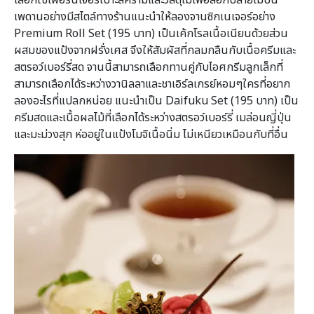
เพดานอย่างมีสไตล์ทางร้านแนะนำให้ลองจานซิกเนเจอร์อย่าง
Premium Roll Set (195 บาท) เป็นเค้กโรลเนื้อเนียนด้วยส่วน
ผสมของแป้งจากฝรั่งเศส จึงให้สัมผัสที่กลมกลืนกับเนื้อครีมและ
สตรอว์เบอร์รี่สด จานนี้สามารถเลือกทานคู่กับไอศกรีมลูกเล็กที่
สามารถเลือกได้ระหว่างวานิลลาและชาเอิร์ลเกรย์หอมๆใครที่อยาก
ลองอะไรที่แปลกหน่อย แนะนำเป็น Daifuku Set (195 บาท) เป็น
ครีมสดและเนื้อผลไม้ที่เลือกได้ระหว่างสตรอว์เบอร์รี่ เมล่อนญี่ปุ่น
และมะม่วงสุก ห่ออยู่ในแป้งโมจิเนื้อนิ่ม ไม่เหนียวเหมือนกับที่อื่น