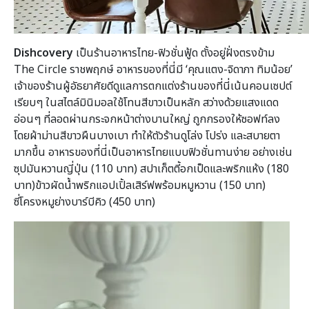
Dishcovery
เป็นร้านอาหารไทย-ฟิวชั่นฟู้ด ตั้งอยู่ฝั่งตรงข้าม
The Circle ราชพฤกษ์ อาหารของที่นี่มี ‘คุณแตง-จิดาภา ทิมน้อย’
เจ้าของร้านผู้อัธยาศัยดีดูแลการตกแต่งร้านของที่นี่เน้นคอนเซปต์
เรียบๆ ในสไตล์มินิมอลใช้โทนสีขาวเป็นหลัก สว่างด้วยแสงแดด
อ่อนๆ ที่ลอดผ่านกระจกหน้าต่างบานใหญ่ ถูกกรองให้ซอฟท์ลง
โดยผ้าม่านสีขาวผืนบางเบา ทำให้ตัวร้านดูโล่ง โปร่ง และสบายตา
มากขึ้น อาหารของที่นี่เป็นอาหารไทยแบบฟิวชั่นทานง่าย อย่างเช่น
ซุปมันหวานญี่ปุ่น (110 บาท) สปาเก็ตตี้อกเป็ดและพริกแห้ง (180
บาท)ข้าวผัดน้ำพริกแอปเปิ้ลเสิร์ฟพร้อมหมูหวาน (150 บาท)
ซี่โครงหมูย่างบาร์บีคิว (450 บาท)