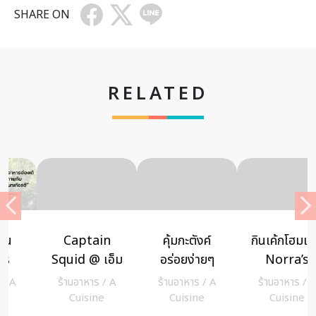
SHARE ON
RELATED
Captain
คุ้มกะตังค์
กินเค้กโฮมเมด
Squid @ เอ็ม
อร่อยง่ายๆ
Norra’s
บาสซีพลาซ่า
สไตล์ไทยๆ
Café อร่อย
ร้านอาหาร
/
A
ร้านอาหาร
/
A
ร้านอาหาร
/
A
ย่านแจ้งวัฒนะ
ออนไลน์
Cuisine
Cuisine
Cuisine