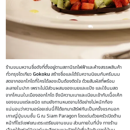
ร้านขนมหวานชื่อดังที่ตั้งอยู่ตามสถานีรถไฟฟ้าและห้างสรรพสินค้า
ทั่วกรุงโตเกียว
Gokoku
สร้างชื่อและได้รับความนิยมกับครีมนม
สดจากฮอกไกโดที่ใครได้ลองเป็นต้องติดใจ ด้วยสัมผัสที่พร้อม
ละลายในปาก เพราะไม่มีส่วนผสมของเนยและแป้ง และใช้นมสด
จากโคนมในเมืองฮอกไกโด จึงมีความเบาและเนียนเข้ากับเนื้อเค้ก
ของขนมแต่ละชนิด แถมยังทานหมดจานได้อย่างไม่หนักท้อง
แน่นอนว่าความอร่อยเช่นนี้ก็ได้ยกมาเสิร์ฟกันเป็นครั้งแรกนอก
เกาะญี่ปุ่นบนชั้น G ณ Siam Paragon โดดเด่นด้วยครัวเปิดด้าน
หน้าที่โชว์เชฟขณะตระเตรียมจานขนม ส่วนภายในที่นั่ง ทางร้าน
เลือกใช้เฟอร์นิเจอร์เบาะสีครามและวัสดุไม้เพื่อล้อกับลายไม้บน