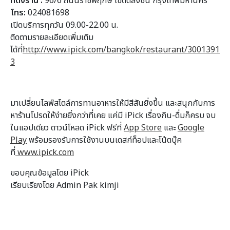
ที่ตั้งร้าน :
96/6 ถนนราชพฤกษ์ เขตตลิ่งชัน กรุงเทพมหานคร
โทร:
024081698
เปิดบริการทุกวัน 09.00-22.00 น.
ติดตามรายละเอียดเพิ่มเติม
ได้ที่
http://www.ipick.com/bangkok/restaurant/3001391
3
มาเปลี่ยนไลฟ์สไตล์การทานอาหารให้มีสีสันยิ่งขึ้น และสนุกกับการ
หาร้านโปรดให้ง่ายยิ่งกว่าที่เคย แค่มี iPick เรื่องกิน-ดื่มก็ครบ จบ
ในแอปเดียว ดาวน์โหลด iPick ฟรีที่
App Store
และ
Google
Play
พร้อมรองรับการใช้งานบนเดสก์ท็อปและโน้ตบุ๊ค
ที่
www.ipick.com
ขอบคุณข้อมูลโดย iPick
เรียบเรียงโดย Admin Pak kimji