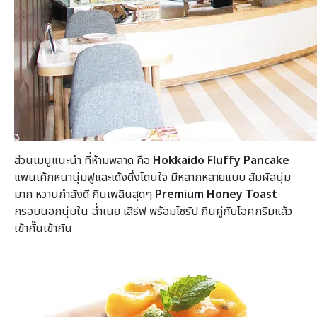
ส่วนเมนูแนะนำ ที่ห้ามพลาด คือ
Hokkaido Fluffy Pancake
แพนเค้กหนานุ่มฟูและเด้งดึ๋งโดนใจ มีหลากหลายแบบ สัมผัสนุ่ม
มาก หวานกำลังดี กินเพลินสุดๆ
Premium Honey Toast
กรอบนอกนุ่มใน ฉ่ำเนย เสิร์ฟ พร้อมไซรัป กินคู่กับไอศกรีมแล้ว
เข้ากั๊นเข้ากัน