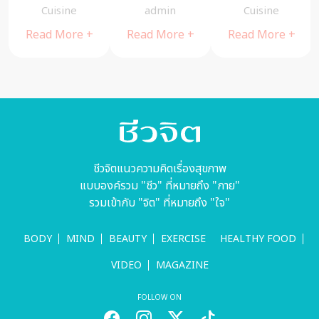
ร้านใหม่
Little
ผับ “ สาขาอิม
Cuisine
admin
Cuisine
แนะนำ
Sunshine
แพ็ค
Read More +
Read More +
Read More +
เมืองทองธานี
ร้านอาหาร
สไตล์ไอริช
เปิดมากว่า 10
ปี
ชีวจิตแนวความคิดเรื่องสุขภาพ
แบบองค์รวม "ชีว" ที่หมายถึง "กาย"
รวมเข้ากับ "จิต" ที่หมายถึง "ใจ"
BODY
MIND
BEAUTY
EXERCISE
HEALTHY FOOD
VIDEO
MAGAZINE
FOLLOW ON