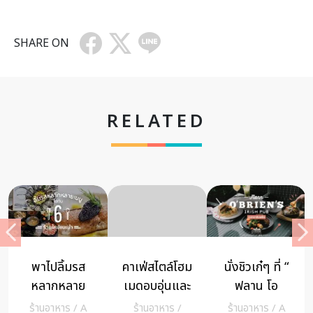
SHARE ON
RELATED
พาไปลิ้มรส
คาเฟ่สไตล์โฮม
นั่งชิวเก๋ๆ ที่ “
หลากหลาย
เมดอบอุ่นและ
ฟลาน โอ
เมนูไปกับ 6
อร่อย @
เบรียนส์ ไอริช
ร้านอาหาร
/
A
ร้านอาหาร
/
ร้านอาหาร
/
A