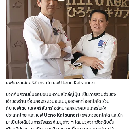
เชฟเดช แสงศรีจันทร์ กับ เชฟ Ueno Katsunori
บวกกับความชื่นชอบขนมหวานสไตล์ญี่ปุ่น เป็นการส่วนตัวของ
เจ้าของร้าน ซึ่งมักจะตระเวนชิมเมนูยอดฮิตที่
ฮอกไกโด
ร่วม
กับ
เชฟเดช แสงศรีจันทร์
อดีตนายกสมาคมเบเกอรี่แห่ง
ประเทศไทย และ
เชฟ Ueno Katsunori
เชฟชาวฮอกไกโด และนำ
มาเป็นไอเดียในการรังสรรค์เมนูต่าง ๆ โดยปรุงจากวัตถุดิบชั้น
เยี่ยมที่คัดสรรมาเป็นอย่างดี นอกจากนี้บรรยากาศภายในไม่ว่าจะ