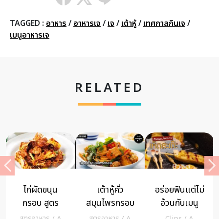
TAGGED :
อาหาร
/
อาหารเจ
/
เจ
/
เต้าหู้
/
เทศกาลกินเจ
/
เมนูอาหารเจ
RELATED
ไก่ผัดขนุน
เต้าหู้คั่ว
อร่อยฟินแต่ไม่
กรอบ สูตร
สมุนไพรกรอบ
อ้วนกับเมนู
อร่อยวิตามินอี
เมนูเด็ดจาก
สุขภาพ “เห็ด
สูตรอาหาร
/
A
สูตรอาหาร
/
A
Clips
/
A