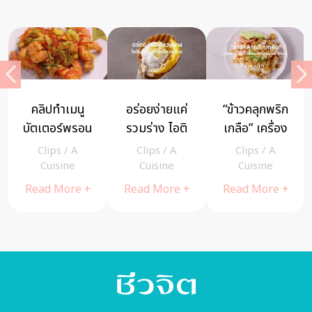
คลิปทำเมนู
อร่อยง่ายแค่
“ข้าวคลุกพริก
บัตเตอร์พรอน
รวมร่าง ไอติ
เกลือ” เครื่อง
(Butter
มกะทิ+ข้าว
แน่น ซีฟู้ดปัง
Clips
/
A
Clips
/
A
Clips
/
A
Prawn)
เหนียวมะม่วง
ไม่ต้องไปถึง
Cuisine
Cuisine
Cuisine
เมืองจันท์ ก็
Read More +
Read More +
Read More +
กินได้