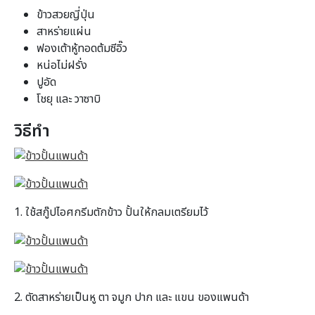
ข้าวสวยญี่ปุ่น
สาหร่ายแผ่น
ฟองเต้าหู้ทอดต้มซีอิ๊ว
หน่อไม่ฝรั่ง
ปูอัด
โชยุ และ วาซาบิ
วิธีทำ
1. ใช้สกู๊ปไอศกรีมตักข้าว ปั้นให้กลมเตรียมไว้
2. ตัดสาหร่ายเป็นหู ตา จมูก ปาก และ แขน ของแพนด้า