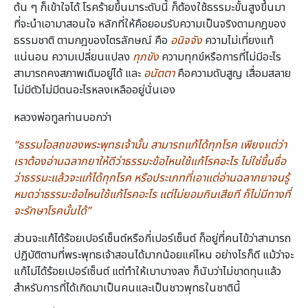
ต้น ๆ ก็เข้าใจได้ โรคร้ายขึ้นมาระดับนี้ ก็ต้องใช้ธรรมะขั้นสูงขึ้นมา
ที่จะนำเอามาสอนใจ หลักที่ให้คือยอมรับความเป็นจริงตามกฎของ
ธรรมชาติ ตามกฎของไตรลักษณ์ คือ
อนิจจัง
ความไม่เที่ยงแท้
แน่นอน ความเปลี่ยนแปลง
ทุกขัง
ความทุกข์หรือการที่ไม่มีอะไร
สามารถคงสภาพเดิมอยู่ได้ และ
อนัตตา
คือความดับสูญ เสื่อมสลาย
ไม่มีตัวไม่มีตนอะไรหลงเหลืออยู่นั่นเอง
หลวงพ่อทูลท่านบอกว่า
“ธรรมโอสถของพระพุทธเจ้านั้น สามารถแก้ได้ทุกโรค เพียงแต่ว่า
เราต้องอ่านฉลากยาให้ดีว่าธรรมะข้อไหนใช้แก้โรคอะไร ไม่ใช่ขึ้นชื่อ
ว่าธรรมะแล้วจะแก้ได้ทุกโรค หรือประเภทที่เอาแต่อ่านฉลากยาจนรู้
หมดว่าธรรมะข้อไหนใช้แก้โรคอะไร แต่ไม่ยอมกินเสียที ก็ไม่มีทางที่
จะรักษาโรคนั้นได้”
ส่วนจะแก้ได้ร้อยเปอร์เซ็นต์หรือกี่เปอร์เซ็นต์ ก็อยู่ที่คนไข้ว่าสามารถ
ปฏิบัติตามที่พระพุทธเจ้าสอนได้มากน้อยแค่ไหน อย่างไรก็ดี แม้ว่าจะ
แก้ไม่ได้ร้อยเปอร์เซ็นต์ แต่ทำให้เบาบางลง ก็นับว่าไม่ขาดทุนแล้ว
สำหรับการที่ได้เกิดมาเป็นคนและเป็นชาวพุทธในชาตินี้