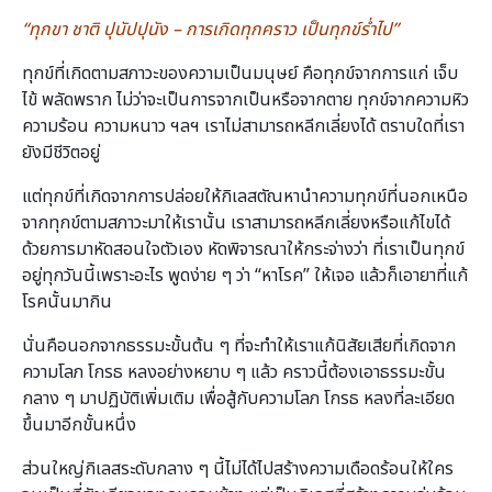
“ทุกขา ชาติ ปุนัปปุนัง – การเกิดทุกคราว เป็นทุกข์ร่ำไป”
ทุกข์ที่เกิดตามสภาวะของความเป็นมนุษย์ คือทุกข์จากการแก่ เจ็บ
ไข้ พลัดพราก ไม่ว่าจะเป็นการจากเป็นหรือจากตาย ทุกข์จากความหิว
ความร้อน ความหนาว ฯลฯ เราไม่สามารถหลีกเลี่ยงได้ ตราบใดที่เรา
ยังมีชีวิตอยู่
แต่ทุกข์ที่เกิดจากการปล่อยให้กิเลสตัณหานำความทุกข์ที่นอกเหนือ
จากทุกข์ตามสภาวะมาให้เรานั้น เราสามารถหลีกเลี่ยงหรือแก้ไขได้
ด้วยการมาหัดสอนใจตัวเอง หัดพิจารณาให้กระจ่างว่า ที่เราเป็นทุกข์
อยู่ทุกวันนี้เพราะอะไร พูดง่าย ๆ ว่า “หาโรค” ให้เจอ แล้วก็เอายาที่แก้
โรคนั้นมากิน
นั่นคือนอกจากธรรมะขั้นต้น ๆ ที่จะทำให้เราแก้นิสัยเสียที่เกิดจาก
ความโลภ โกรธ หลงอย่างหยาบ ๆ แล้ว คราวนี้ต้องเอาธรรมะขั้น
กลาง ๆ มาปฏิบัติเพิ่มเติม เพื่อสู้กับความโลภ โกรธ หลงที่ละเอียด
ขึ้นมาอีกขั้นหนึ่ง
ส่วนใหญ่กิเลสระดับกลาง ๆ นี้ไม่ได้ไปสร้างความเดือดร้อนให้ใคร