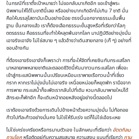
ในกรณีที่เราตั้งเป้าหมายว่า ไม่ขอกลับมาเกิดอีก ขอเข้าสู่พระ
นิพพานให้ได้ในชาตินี้เลย หรืออย่างมากเกิดอีกไม่เกิน 7 ชาติ นั่น
คือให้บรรลุโสดาบันเป็นอย่างน้อย ตรงนี้นอกจากธรรมะขั้นพื้น
ฐาน ขั้นกลางแล้ว เราก็ต้องเลือกธรรมะขั้นสูงหรือที่เรียกว่าโลกุ
ตตรธรรม คือธรรมที่จะทำให้หลุดพ้นจากโลก มาปฏิบัติอย่างมุ่งมั่น
เอาจริงเอาจัง ไม่ใช่สบาย ๆ แล้วอ้างว่าเดินสายกลาง (เก๊ ๆ) อย่างที่
ชอบอ้างกัน
ที่ต้องเอาจริงเอาจังก็เพราะว่า การที่จะให้จิตที่เคยชินกับกระแสโลก
มาหลายภพหลายชาติและตลอดชีวิตนี้หันมาทวนกระแสโลก เพื่อจะ
เข้าสู่กระแสนิพพานนั้นเปรียบเหมือนเราพายเรือทวนน้ำที่เชี่ยว
กราก หากเราไม่มุ่งมั่นไม่เอาจริง เหนื่อยหน่อยก็หยุดพัก รามือจาก
การพาย กระแสน้ำก็จะพัดเรากลับไปที่เดิม หวนกลับมาพายใหม่ได้
สักระยะก็พักอีก ก็จะเดินหน้าถอยหลังอยู่อย่างนี้ตลอดไป
เราต้องเอาจริงด้วยการเดินไปข้างหน้าด้วยความมุ่งมั่น ไม่ท้อถอย
ก้าวไปทีละก้าวอย่างมั่นคง ไม่ใช่ให้รีบเร่ง แต่ก็ไม่ใช่เอ้อระเหย
ไม่ใช่เคร่งเครียดหรือทรมานตัวเอง ในลักษณะที่เรียกว่า
อัตตกิลม
ถานุโยค
หรือติดอยู่กับความสุขสบาย ความสงบ แบบที่เรียกว่า
กาม