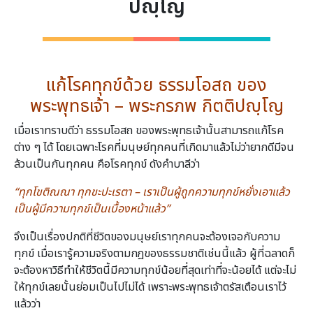
ปญฺโญ
แก้โรคทุกข์ด้วย ธรรมโอสถ ของ
พระพุทธเจ้า – พระกรภพ กิตติปญฺโญ
เมื่อเราทราบดีว่า ธรรมโอสถ ของพระพุทธเจ้านั้นสามารถแก้โรค
ต่าง ๆ ได้ โดยเฉพาะโรคที่มนุษย์ทุกคนที่เกิดมาแล้วไม่ว่ายากดีมีจน
ล้วนเป็นกันทุกคน คือโรคทุกข์ ดังคำบาลีว่า
“ทุกโขติณณา ทุกขะปะเรตา – เราเป็นผู้ถูกความทุกข์หยั่งเอาแล้ว
เป็นผู้มีความทุกข์เป็นเบื้องหน้าแล้ว”
จึงเป็นเรื่องปกติที่ชีวิตของมนุษย์เราทุกคนจะต้องเจอกับความ
ทุกข์ เมื่อเรารู้ความจริงตามกฎของธรรมชาติเช่นนี้แล้ว ผู้ที่ฉลาดก็
จะต้องหาวิธีทำให้ชีวิตนี้มีความทุกข์น้อยที่สุดเท่าที่จะน้อยได้ แต่จะไม่
ให้ทุกข์เลยนั้นย่อมเป็นไปไม่ได้ เพราะพระพุทธเจ้าตรัสเตือนเราไว้
แล้วว่า