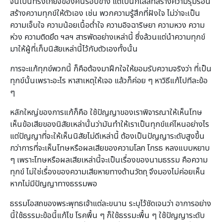
จนเป็นที่รังเกียจของคนรอบข้าง แต่เป็นกิเลสที่สร้างความรุ่มร้อน
สร้างความทุกข์ให้ตัวเอง เช่น พวกความรู้สึกที่ฝังใจ ไม่ว่าจะเป็น
ความเจ็บใจ ความน้อยเนื้อต่ำใจ ความอิจฉาริษยา ความหวง ความ
ห่วง ความติดยึด ฯลฯ สารพัดอย่างเหล่านี้ ซึ่งล้วนแต่นำความทุกข์
มาให้ผู้ที่เก็บนิสัยเหล่านี้ไว้กับตัวเองทั้งนั้น
การจะแก้ทุกข์พวกนี้ ก็คือต้องมาฝึกใจให้ยอมรับความจริงว่า ที่เป็น
ทุกข์นั้นเพราะอะไร หาสาเหตุให้เจอ แล้วก็ค่อย ๆ หาวิธีแก้ไปทีละข้อ
ๆ
หลักใหญ่ของการแก้ก็คือ ใช้ปัญญาของเราพิจารณาให้เห็นโทษ
เห็นข้อเสียของนิสัยเหล่านั้นว่ามันทำให้เราเป็นทุกข์แค่ไหนอย่างไร
แต่ปัญญาที่จะให้เห็นนิสัยไม่ดีเหล่านี้ ต้องเป็นปัญญาระดับสูงขึ้น
กว่าการที่จะเห็นโทษหรือผลเสียของความโลภ โกรธ หลงแบบหยาบ
ๆ เพราะโทษหรือผลเสียเหล่านี้จะเป็นเรื่องของนามธรรม คือความ
ทุกข์ ไม่ใช่เรื่องของความเสียหายทางด้านวัตถุ จึงมองไม่ค่อยเห็น
หากไม่มีปัญญาทางธรรมพอ
ธรรมโอสถของพระพุทธเจ้าแต่ละขนาน ระบุไว้ชัดเจนว่า อาการอย่าง
นี้ใช้ธรรมะข้อนี้แก้ไข โรคพื้น ๆ ก็ใช้ธรรมะพื้น ๆ ใช้ปัญญาระดับ