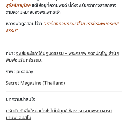
สุขัลลิกานุโยค
แต่ให้อยู่ที่ความพอดี นี่ถึงจะเรียกว่าทางสายกลาง
ตามความหมายของพระพุทธเจ้า
หลวงพ่อทูลสอนไว้ว่า
“เราต้องทวนกระแสโลก เราจึงจะพบกระแส
ธรรม”
ที่มา :
จะเสียอะไรถ้าได้ปฏิบัติธรรม – พระกรภพ กิตติปญฺโญ สำนัก
พิมพ์อมรินทร์ธรรมะ
ภาพ : pixabay
Secret Magazine (Thailand)
บทความน่าสนใจ
ปรับตัว กับสิ่งใหม่อย่างไรไม่ให้ทุกข์ ข้อธรรม จากพระอาจารย์
มานพ อุปสโม