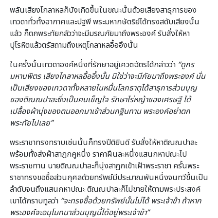
พลันเสียงโกลาหลก็บังเกิดขึ้นในขณะนั้นด้วยเสียงสาธุการของ
เทวดาทั่วทั้งอากาศและปฐพี พระมหากษัตริย์ได้ทรงสดับเสียงนั้น
แล้ว ก็ตกพระทัยกลัวว่าจะมีมรณภัยมาถึงพระองค์ รับสั่งให้หา
ปุโรหิตแล้วตรัสถามถึงเหตุโกลาหลอื้ออึงนั้น
ในครั้งนั้นเทวดาองค์หนึ่งที่รักษาอยู่เศวตฉัตรได้กล่าวว่า
“ดูกร
มหาบพิตร เสียงโกลาหลอื้ออึ้งนั้น มิใช่ว่าจะมีภัยมาถึงพระองค์ นั่น
เป็นเสียงของเทวดาทั้งหลายในหมื่นโลกธาตุได้สาธุการส่วนบุญ
ของติณณปาละซึ่งเป็นคนเข็ญใจ รักษาไร่หญ้าของเศรษฐี ได้
เปลื้องผ้านุ่งของตนออกมาเข้าส่วนกฐินทาน พระองค์อย่าตก
พระทัยไปเลย”
พระราชาทรงทราบเช่นนั้นก็ทรงปีติยินดี รับสั่งให้หาติณณปาละ
พร้อมทั้งส่งผ้าสาฏกคูหนึ่ง ราคาผืนละหนึ่งแสนกหาปณะไป
พระราชทาน นายติณณปาละก็นุ่งสาฎกเข้าเฝ้าพระราชา ครั้นพระ
ราชาทรงขอซื้อส่วนกุศลด้วยทรัพย์มีประมาณพันหนึ่งจนทวีขึ้นเป็น
ลำดับจนถึงแสนกหาปณะ ติณณปาละก็ไม่ขายให้ตามพระประสงค์
เขาได้กราบทูลว่า
“จะทรงซื้อด้วยทรัพย์นั้นไม่ได้ พระเจ้าข้า ถ้าหาก
พระองค์จะอนุโมทนาส่วนบุญนี้ได้อยู่พระเจ้าข้า”