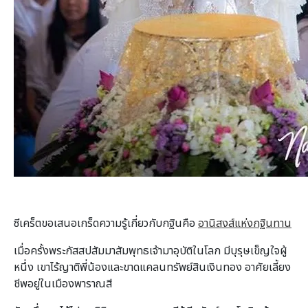
ซีเคร็ตขอเสนอเกร็ดความรู้เกี่ยวกับกฐินคือ
อานิสงส์แห่งกฐินทาน
เมื่อครั้งพระกัสสปสัมมาสัมพุทธเจ้ามาอุบัติในโลก มีบุรุษเข็ญใจผู้
หนึ่ง เขาไร้ญาติพี่น้องและขาดแคลนทรัพย์สินเงินทอง อาศัยเลี้ยง
ชีพอยู่ในเมืองพาราณสี