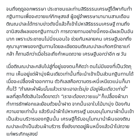
จนถึงฤดูออกพรรษา ประชาชนและท่านสิริธรรมเศรษฐีได้พากันทำ
กฐินทานเพื่อจะถวายแก่ภิกษุสงส์ ผู้อยู่จำพรรษามานานสามเดือน
ติณณปาละได้ทราบข่าวดังนี้แล้วก็เข้าไปหาสิริธรรมเศรษฐี ถามถึง
อานิสงส์ผลของกฐินทานว่า การถวายทานอย่างนี้คงจะมีผลเป็นอัน
มาก เพราะประชาชนไม่นิ่งนอนใจ ช่วยกันหลายคน เศรษฐีบอกถึง
คุณานุภาพของกฐินทานโดยละเอียดจนติณณปาละเกิดศรัทธาแก่
กล้า ก็ถามอีกว่าเมื่อไรจะถึงกำหนดถวาย เศรษฐีบอกว่าอีก ๗ วัน
เมื่อติณณปาละกลับไปสู่ที่อยู่ของตนก็คิดว่า ตนไม่มีของที่เป็นวัตถุ
ทาน เห็นอยู่แต่ผ้านุ่งผืนเดียวเท่านั้นที่จะนำเข้าเป็นส่วนกฐินทานได้
เมื่อจะเปลื้องผ้าออกทาน ตัวกิเลสคือความตระหนี่เหนียวแน่นก็มา
กั้นไว้
“ถ้าสละผ้าผืนนั้นแล้วเราจะเอาอะไรนุ่ง มีอยู่ผืนเดียวเท่านี้”
ผลที่สุดก็ตัดสินใจเด็ดขาดว่า
“เราจะต้องถวายแน่”
ก็เปลื้องผ้ามา
ทำการซักฟอกและย้อมด้วยน้ำฝาด จากนั้นเอาใบไม้มานุ่ง ป้องกัน
ความอายเท่านั้น แล้วรีบนำผ้าไปหาเศรษฐี มอบอนุโมทนาผ้านั้นเข้า
เป็นส่วนบริวารของกฐินนั้น เศรษฐีก็รับอนุโมทนานำผืนของติณ
ณปาละเข้าเป็นส่วนผ้าบริวาร ซึ่งยังขาดอยู่ผืนหนึ่งแล้วนำไปถวาย
แก่พระภิกษุสงฆ์