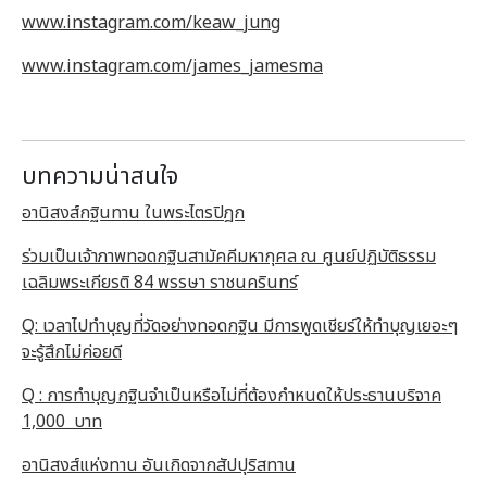
www.instagram.com/keaw_jung
www.instagram.com/james_jamesma
บทความน่าสนใจ
อานิสงส์กฐินทาน ในพระไตรปิฎก
ร่วมเป็นเจ้าภาพทอดกฐินสามัคคีมหากุศล ณ ศูนย์ปฏิบัติธรรม
เฉลิมพระเกียรติ 84 พรรษา ราชนครินทร์
Q: เวลาไปทำบุญที่วัดอย่างทอดกฐิน มีการพูดเชียร์ให้ทำบุญเยอะๆ
จะรู้สึกไม่ค่อยดี
Q : การทําบุญกฐินจําเป็นหรือไม่ที่ต้องกําหนดให้ประธานบริจาค
1,000 บาท
อานิสงส์แห่งทาน อันเกิดจากสัปปุริสทาน