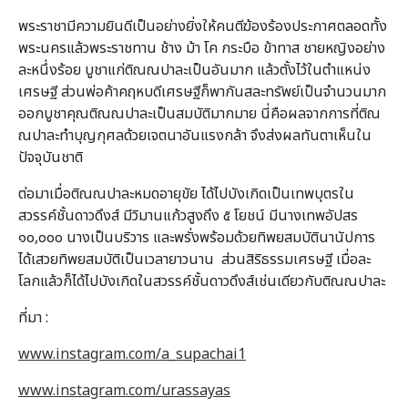
พระราชามีความยินดีเป็นอย่างยิ่งให้คนตีฆ้องร้องประกาศตลอดทั้ง
พระนครแล้วพระราชทาน ช้าง ม้า โค กระบือ ข้าทาส ชายหญิงอย่าง
ละหนึ่งร้อย บูชาแก่ติณณปาละเป็นอันมาก แล้วตั้งไว้ในตำแหน่ง
เศรษฐี ส่วนพ่อค้าคฤหบดีเศรษฐีก็พากันสละทรัพย์เป็นจำนวนมาก
ออกบูชาคุณติณณปาละเป็นสมบัติมากมาย นี่คือผลจากการที่ติณ
ณปาละทำบุญกุศลด้วยเจตนาอันแรงกล้า จึงส่งผลทันตาเห็นใน
ปัจจุบันชาติ
ต่อมาเมื่อติณณปาละหมดอายุขัย ได้ไปบังเกิดเป็นเทพบุตรใน
สวรรค์ชั้นดาวดึงส์ มีวิมานแก้วสูงถึง ๕ โยชน์ มีนางเทพอัปสร
๑๐,๐๐๐ นางเป็นบริวาร และพรั่งพร้อมด้วยทิพยสมบัตินานัปการ
ได้เสวยทิพยสมบัติเป็นเวลายาวนาน ส่วนสิริธรรมเศรษฐี เมื่อละ
โลกแล้วก็ได้ไปบังเกิดในสวรรค์ชั้นดาวดึงส์เช่นเดียวกับติณณปาละ
ที่มา :
www.instagram.com/a_supachai1
www.instagram.com/urassayas