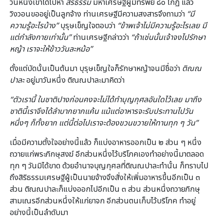
วันหนึ่งเขาได้ไปหา
สิริธรรม
มหาเศรษฐีผู้มีทรัพย์ ๘๐ โกฏิ แล้ว
วิงวอนขออยู่เป็นลูกจ้าง ท่านเศรษฐีมีความสงสารจึงถามว่า
“มี
ความรู้อะไรบ้าง”
บุรุษเข็ญใจตอบว่า
“ข้าพเจ้าไม่มีความรู้อะไรเลย มี
แต่กำลังกายเท่านั้น”
ท่านเศรษฐีกล่าวว่า
“ถ้าเช่นนั้นเจ้าจงไปรักษา
หญ้า เราจะให้ข้าววันละหม้อ”
ตั้งแต่บัดนั้นเป็นต้นมา บุรุษเข็ญใจก็รักษาหญ้าจนมีชื่อว่า
ติณณ
ปาละ
อยู่มาวันหนึ่ง ติณณปาละมาคิดว่า
“ตัวเรานี้ ในชาติปางก่อนคงจะไม่ได้ทำบุญกุศลอันใดไว้เลย มาถึง
ชาตินี้เราจึงได้ลำบากยากแค้น แม้แต่อาหารจะรับประทานไปวัน
หนึ่งๆ ก็ทั้งยาก แต่นี้ต่อไปเราจะต้องขวนขวายให้ทานทุก ๆ วัน”
เมื่อมีความตั้งใจอย่างนี้แล้ว ก็แบ่งอาหารออกเป็น ๒ ส่วน ๆ หนึ่ง
ถวายแก่พระภิกษุสงฆ์ อีกส่วนหนึ่งไว้บริโภคเองทำอย่างนี้มาตลอด
ทุก ๆ วันมิได้ขาด ด้วยอำนาจบุญกุศลที่ติณณปาละทำนั้น ก็ทราบไป
ถึงสิริธรรมเศรษฐีผู้เป็นนายจ้างจึงสั่งให้เพิ่มอาหารขึ้นอีกเป็น ๓
ส่วน ติณณปาละก็แบ่งออกไปอีกเป็น ๓ ส่วน ส่วนหนึ่งถวายภิกษุ
สามเณรอีกส่วนหนึ่งให้แก่ยาจก อีกส่วนตนเก็บไว้บริโภค ทำอยู่
อย่างนี้เป็นลำดับมา