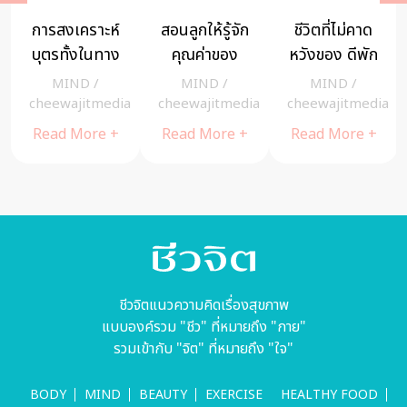
การสงเคราะห์
สอนลูกให้รู้จัก
ชีวิตที่ไม่คาด
บุตรทั้งในทาง
คุณค่าของ
หวังของ ดีพัก
โลกและทาง
เวลา ธรรมะ
โชปรา
MIND
/
MIND
/
MIND
/
ธรรม คือ
จากท่าน
a
cheewajitmedia
cheewajitmedia
cheewajitmedia
มงคลอัน
ปัญญานันท
Read More +
Read More +
Read More +
ประเสริฐ
ภิกขุ
ชีวจิตแนวความคิดเรื่องสุขภาพ
แบบองค์รวม "ชีว" ที่หมายถึง "กาย"
รวมเข้ากับ "จิต" ที่หมายถึง "ใจ"
BODY
MIND
BEAUTY
EXERCISE
HEALTHY FOOD