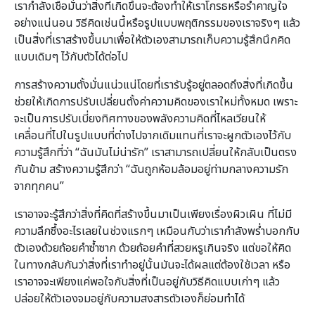
เรากำลังเชื่อมั่นว่าสิ่งที่เกิดขึ้นจะต้องทำให้เราโกรธหรือรำคาญใจ
อย่างแน่นอน วิธีคิดเช่นนี้หรือรูปแบบพฤติกรรมของเราจริงๆ แล้ว
เป็นสิ่งที่เราสร้างขึ้นมาเพื่อให้ตัวเองสามารถเก็บความรู้สึกนึกคิด
แบบเดิมๆ ไว้กับตัวได้ต่อไป
การสร้างความตั้งมั่นแน่วแน่โดยที่เรารับรู้อยู่ตลอดถึงสิ่งที่เกิดขึ้น
ช่วยให้เกิดการปรับเปลี่ยนตั้งค่าความคิดของเราใหม่ทั้งหมด เพราะ
จะเป็นการปรับเบี่ยงทิศทางของพลังความคิดที่ไหลเวียนให้
เคลื่อนที่ไปในรูปแบบที่ต่างไปจากเดิมแทนที่เราจะผูกตัวเองไว้กับ
ความรู้สึกที่ว่า “ฉันมันไม่น่ารัก” เราสามารถเปลี่ยนให้กลับเป็นตรง
กันข้าม สร้างความรู้สึกว่า “ฉันถูกห้อมล้อมอยู่ท่ามกลางความรัก
จากทุกคน”
เราอาจจะรู้สึกว่าสิ่งที่คิดที่สร้างขึ้นมาเป็นเพียงเรื่องผิวเผิน ที่ไม่มี
ความลึกซึ้งอะไรเลยในช่วงแรกๆ เหมือนกับว่าเรากำลังพร่ำบอกกับ
ตัวเองด้วยถ้อยคำซ้ำซาก ด้วยถ้อยคำที่สวยหรูเกินจริง แต่ขอให้คิด
ในทางกลับกันว่าสิ่งที่เราทำอยู่นั้นมันจะได้ผลแต่ต้องใช้เวลา หรือ
เราอาจจะเพียงแค่พอใจกับสิ่งที่เป็นอยู่กับวิธีคิดแบบเก่าๆ แล้ว
ปล่อยให้ตัวเองจมอยู่กับความสงสารตัวเองก็ย่อมทำได้