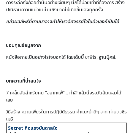
ควรระลึกถึงถ้อยคำนั้นอย่างเงียบๆ นึกได้บ่อยเท่าที่ต้องการ สร้าง
ปณิธานความแน่วแน่ในเชิงบวกให้เกิดขึ้นเองทุกครั้ง
แล้วผลลัพธ์ที่ตามมาอาจทำให้เราอัศจรรย์ใจในตัวเองก็เป็นได้
ขอบคุณข้อมูลจาก
หนังสือกายเป็นอย่างไรใจบอกได้ โดยเด็บบี้ ชาพิโร, ฐานบุ๊คส์.
บทความที่น่าสนใจ
7 เคล็ดลับสำหรับคน “อยากแพ้”… ทำสิ! แล้วนั่งรอวันล้มเหลวได้
เลย
วิธีสร้าง ความเพียรในการปฏิบัติธรรม คำแนะนำดีๆ จาก ท่านว.วชิร
เมธี
Secret คือแรงบันดาลใจ