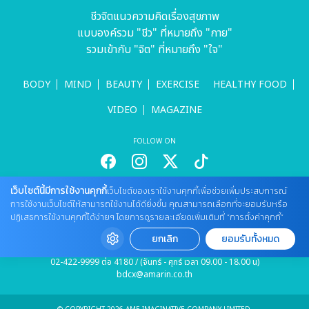
ชีวจิตแนวความคิดเรื่องสุขภาพ
แบบองค์รวม "ชีว" ที่หมายถึง "กาย"
รวมเข้ากับ "จิต" ที่หมายถึง "ใจ"
BODY
MIND
BEAUTY
EXERCISE
HEALTHY FOOD
VIDEO
MAGAZINE
FOLLOW ON
เว็บไซต์นี้มีการใช้งานคุกกี้
เว็บไซต์ของเราใช้งานคุกกี้เพื่อช่วยเพิ่มประสบการณ์
สนใจลงโฆษณากับเว็บไซต์
การใช้งานเว็บไซต์ให้สามารถใช้งานได้ดียิ่งขึ้น คุณสามารถเลือกที่จะยอมรับหรือ
Tel : 085 661 4629 / (จันทร์ - ศุกร์ เวลา 09.00 - 18.00 น)
ปฏิเสธการใช้งานคุกกี้ได้ง่ายๆ โดยการดูรายละเอียดเพิ่มเติมที่ “การตั้งค่าคุกกี้”
cheewajitmedia@gmail.com
ยกเลิก
ยอมรับทั้งหมด
ติดต่อแจ้งปัญหาหรือร้องเรียน
02-422-9999 ต่อ 4180 / (จันทร์ - ศุกร์ เวลา 09.00 - 18.00 น)
bdcx@amarin.co.th