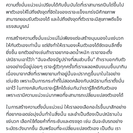
ความตั้งมั่นแน่วแน่เปรียบได้กับขั้นบันไดที่เราสามารถปีนไต่ขึ้นไป
พาตัวเองให้ไปถึงยังจุดที่จิตใจของเราจะแข็งแกร่งมีศักยภาพ
สามารถยอมรับตัวเองได้ และไปถึงยังจุดที่ตัวเราจะมีสุขภาพดีแข็ง
แรงสมบูรณ์
การสร้างความตั้งมั่นแน่วแน่ไม่เพียงแต่จะสร้างมุมมองในแง่บวก
ให้กับตัวเองเท่านั้น แต่ยังทำให้เรามองเห็นตัวเองได้ชัดเจนลึกซึ้ง
ยิ่งขึ้น ยกตัวอย่างเช่นถ้าเราอยากจะลดน้ำหนัก เราอาจจะตั้ง
ปณิธานเอาไว้ว่า “ฉันจะต้องมีรูปร่างที่สมส่วนขึ้น” ถ้าเราบอกกับตัว
เองอย่างนี้อยู่บ่อยๆ เราจะรู้ตัวทุกครั้งที่เราเผลอหยิบขนมขึ้นมากิน
เนื่องมาจากสิ่งที่เราพยายามทำอยู่นั้นจะปรากฏขึ้นมาในใจอย่าง
เด่นชัด เพราะเป็นการกระทำที่ไม่สอดคล้องกับปณิธานที่เราตั้งมั่น
เอาไว้ ในทางกลับกันเราจะรู้สึกได้เช่นกันว่าเรารู้สึกดีกับตัวเอง
เพราะเรามีความแน่วแน่มากพอที่จะสามารถเปลี่ยนแปลงตัวเองได้
ในการสร้างความตั้งมั่นแน่วแน่ ให้เราลองเลือกอะไรขึ้นมาสักอย่าง
ที่อยากจะจดจ่อมุ่งมั่นทำในสิ่งนั้น และจำเป็นต้องเป็นปณิธานใน
แง่บวก เลือกใช้ถ้อยคำที่กระชับและตรงจุด เช่น ฉันจะขับรถอย่าง
ระมัดระวังมากขึ้น ฉันพร้อมที่จะเปลี่ยนแปลงตัวเอง เป็นต้น เรา