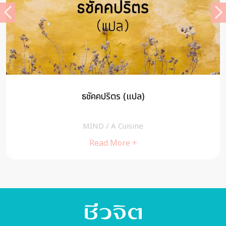
ธชัคคปริตร (แปล)
MIND
/
A Cuisine
Read More +