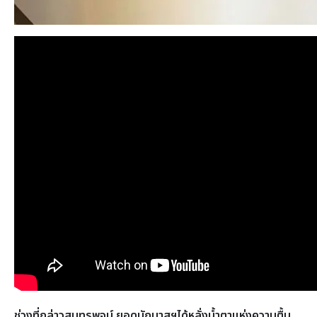
ช่วงที่กล่าวสุนทรพจน์ ยอดนักบาสฯได้หลั่งน้ำตาแห่งความตื้น