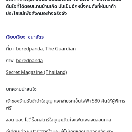
ตันใจที่ได้ตอบแทนบ้านเกิด นับเป็นอีกหนึ่งคนดังที่หันมาทำ
ประโยชน์เพื่อสังคมอย่างจริงจัง
เรียบเรียง ชนาฉัตร
ที่มา
boredpanda
,
The Guardian
ภาพ
boredpanda
Secret Magazine (Thailand)
บทความน่าสนใจ
เจ้าของร้านรับจำนำใจบุญ แจกจ่ายรถเข็นไฟฟ้า 580 คันให้ผู้พิการ
ฟรี
จอน บอง โจวี ร็อคสตาร์ใจบุญขวัญใจแฟนเพลงตลอดกาล
กู่เทียนเล่อ ซูเปอร์สตาร์ใจบุญ ผู้ไม่เคยหยุดปิดทองหลังพระ