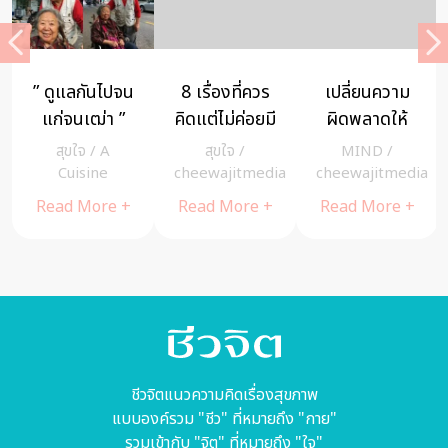
” ดูแลกันไปจน
8 เรื่องที่ควร
เปลี่ยนความ
ก
แก่จนเฒ่า ”
คิดแต่ไม่ค่อยมี
ผิดพลาดให้
สองผู้เฒ่ากับ
ใครคิด!!! โดย
เป็นบทเรียนสู่
สุขใจ
/
A
สุขใจ
/
MIND
/
ความรักที่ไม่
คุณพศิน อิน
ความสำเร็จ
a
Cuisine
cheewajitmedia
cheewajitmedia
จืดจางลงเลย
ทรวงค์
ด้วยหลัก คิด
Read More +
Read More +
Read More +
ทบทวนตัวเอง
เสมอ
ชีวจิตแนวความคิดเรื่องสุขภาพ
แบบองค์รวม "ชีว" ที่หมายถึง "กาย"
รวมเข้ากับ "จิต" ที่หมายถึง "ใจ"