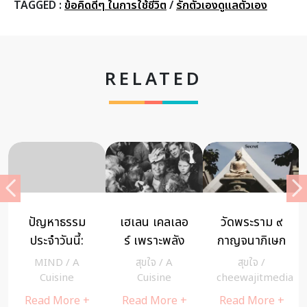
TAGGED :
ข้อคิดดีๆ ในการใช้ชีวิต
/
รักตัวเองดูแลตัวเอง
RELATED
มงกุฎดอกไม้
Dhamma
วิธีฝึกการเป็น
ทิพย์กับโทษ
Daily: อยู่กิน
“คนสตรอง”
ของคนผิด
ก่อนแต่ง ใน
มองโลกด้วย
สุขใจ
/
A
MIND
/
MIND
/
ศีล 5
ความปกครอง
ความจริง ไม่
a
Cuisine
cheewajitmedia
cheewajitmedia
ของพ่อแม่ ผิด
คิดไปเอง
Read More +
Read More +
Read More +