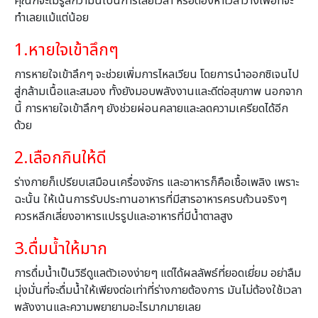
คุณก็จะไม่รู้สึกว่ามันเป็นการเสียเวลา หรือต้องหาเวลาว่างเพื่อที่จะ
ทำเลยแม้แต่น้อย
1.หายใจเข้าลึกๆ
การหายใจเข้าลึกๆ จะช่วยเพิ่มการไหลเวียน โดยการนำออกซิเจนไป
สู่กล้ามเนื้อและสมอง ทั้งยังมอบ
พลังงานและดีต่อสุขภาพ นอกจาก
นี้ การหายใจเข้าลึกๆ ยังช่วย
ผ่อนคลายและลดความเครียด
ได้อีก
ด้วย
2.เลือกกินให้ดี
ร่างกายก็เปรียบเสมือนเครื่องจักร และอาหารก็คือเชื้อเพลิง เพราะ
ฉะนั้น ให้
เน้นการรับประทานอาหารที่มีสารอาหารครบถ้วนจริงๆ
ควร
หลีกเลี่ยงอาหารแปรรูปและอาหารที่มีน้ำตาลสูง
3.ดื่มน้ำให้มาก
การดื่มน้ำเป็นวิธีดูแลตัวเองง่ายๆ แต่ได้ผลลัพธ์ที่ยอดเยี่ยม อย่าลืม
มุ่งมั่นที่จะดื่มน้ำให้เพียงต่อเท่าที่ร่างกายต้องการ มัน
ไม่ต้องใช้เวลา
พลังงานและความพยายามอะไรมากมายเลย