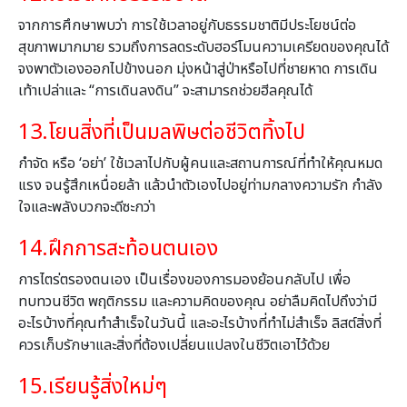
จากการศึกษาพบว่า การใช้เวลาอยู่กับธรรมชาติมีประโยชน์ต่อ
สุขภาพมากมาย รวมถึงการลดระดับฮอร์โมนความเครียดของคุณได้
จงพาตัวเอง
ออกไปข้างนอก
มุ่งหน้าสู่ป่าหรือไปที่ชายหาด
การเดิน
เท้าเปล่าและ “การเดินลงดิน” จะสามารถช่วยฮีลคุณได้
13.โยนสิ่งที่เป็นมลพิษต่อชีวิตทิ้งไป
กำจัด หรือ ‘อย่า’ ใช้เวลาไปกับผู้คนและสถานการณ์ที่ทำให้คุณหมด
แรง จนรู้สึกเหนื่อยล้า แล้วนำตัวเองไปอยู่ท่ามกลางความรัก กำลัง
ใจและพลังบวกจะดีซะกว่า
14.
ฝึกการสะท้อนตนเอง
การไตร่ตรองตนเอง เป็นเรื่องของการมองย้อนกลับไป เพื่อ
ทบทวนชีวิต พฤติกรรม และความคิดของคุณ อย่าลืมคิดไปถึงว่ามี
อะไรบ้างที่คุณทำสำเร็จในวันนี้ และอะไรบ้างที่ทำไม่สำเร็จ ลิสต์สิ่งที่
ควรเก็บรักษาและสิ่งที่ต้องเปลี่ยนแปลงในชีวิตเอาไว้ด้วย
15.เรียนรู้สิ่งใหม่ๆ