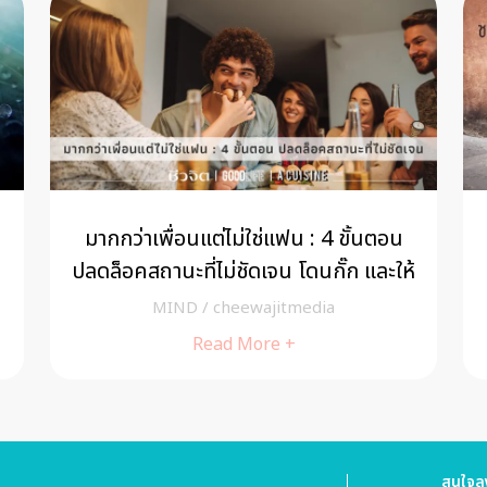
มากกว่าเพื่อนแต่ไม่ใช่แฟน : 4 ขั้นตอน
ปลดล็อคสถานะที่ไม่ชัดเจน โดนกั๊ก และให้
ความหวัง
MIND
/
cheewajitmedia
Read More +
สนใจลง