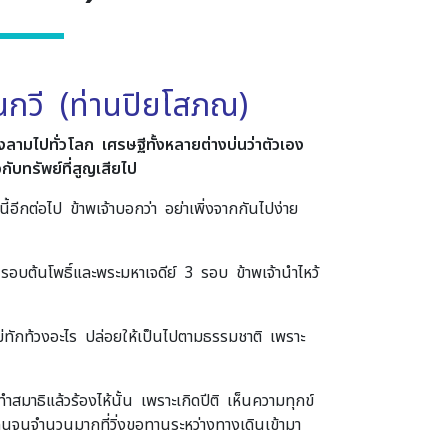
ณกวี (ท่านปิยโสภณ)
งลามไปทั่วโลก เศรษฐีทั้งหลายต่างบ่นว่าตัวเอง
ับทรัพย์ที่สูญเสียไป
นี้อีกต่อไป ข้าพเจ้าบอกว่า อย่าเพิ่งจากกันไปง่าย
ียนรอบต้นโพธิ์และพระมหาเจดีย์ 3 รอบ ข้าพเจ้านำไหว้
้าไม่ทักท้วงอะไร ปล่อยให้เป็นไปตามธรรมชาติ เพราะ
สมาธิแล้วร้องไห้นั้น เพราะเกิดปีติ เห็นความทุกข์
จนจำนวนมากที่วิ่งขอทานระหว่างทางเดินเข้ามา