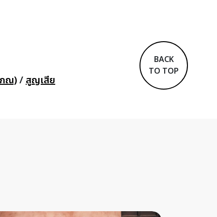
BACK
TO TOP
สภณ)
/
สูญเสีย