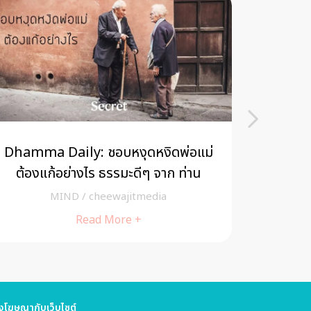
Dhamma Daily: ชอบหงุดหงิดพ่อแม่
เอลินอ
ต้องแก้อย่างไร ธรรมะดีๆ จาก ท่าน
ว.วชิรเมธี
MIND
/
cheewajitmedia
Read More +
โฆษณากับเว็บไซต์