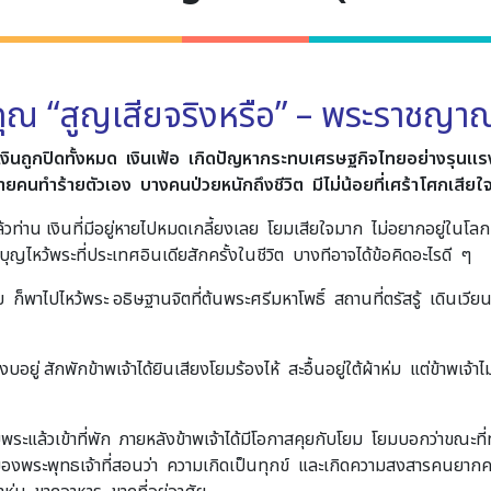
คุณ “สูญเสียจริงหรือ” – พระราชญา
ารเงินถูกปิดทั้งหมด เงินเฟ้อ เกิดปัญหากระทบเศรษฐกิจไทยอย่างรุนแร
คนทำร้ายตัวเอง บางคนป่วยหนักถึงชีวิต มีไม่น้อยที่เศร้าโศกเสียใจก
แล้วท่าน เงินที่มีอยู่หายไปหมดเกลี้ยงเลย โยมเสียใจมาก ไม่อยากอยู่ในโลก
ไหว้พระที่ประเทศอินเดียสักครั้งในชีวิต บางทีอาจได้ข้อคิดอะไรดี ๆ
ดีย ก็พาไปไหว้พระ อธิษฐานจิตที่ต้นพระศรีมหาโพธิ์ สถานที่ตรัสรู้ เดินเว
อยู่ สักพักข้าพเจ้าได้ยินเสียงโยมร้องไห้ สะอื้นอยู่ใต้ผ้าห่ม แต่ข้าพเจ
แล้วเข้าที่พัก ภายหลังข้าพเจ้าได้มีโอกาสคุยกับโยม โยมบอกว่าขณะที่ทำ
ระพุทธเจ้าที่สอนว่า ความเกิดเป็นทุกข์ และเกิดความสงสารคนยากคน