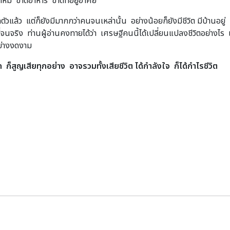
ผ้าห่ม ขาดอาหาร ขาดที่อยู่อาศัย
วแล้ว แต่ก็ยังมีมากกว่าคนจนเหล่านั้น อย่างน้อยก็ยังมีชีวิต มีบ้านอยู
ที่จนจริง ท่านผู้อ่านคงทายได้ว่า เศรษฐีคนนี้ได้เปลี่ยนแปลงชีวิตอย่างไร
อย่างงดงาม
 ก็สูญเสียทุกอย่าง อาจรวมทั้งเสียชีวิต ได้กำลังใจ ก็ได้กำไรชีวิต