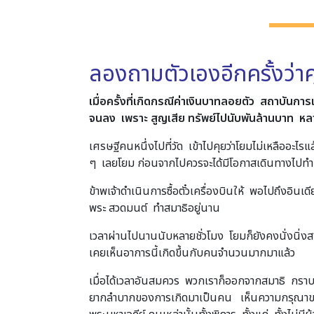
ลองถามตัวเองอีกครั้งว่า
เมื่อครั้งที่เกิดกรณีค่าเงินบาทลอยตัว สถาบันก
จนลง เพราะ สูญเสีย ทรัพย์ไปนับพันล้านบาท หลาย
เศรษฐีคนหนึ่งไปที่วัด เข้าไปคุยว่าโยมไม่เหลืออะไร
ๆ เลยโยม ก่อนจากไปควรจะได้มีโอกาสเดินทางไปทำบุญ
ข้าพเจ้าดำเนินการซื้อตั๋วเครื่องบินให้ พอไปถึงอินเ
พระ สวดมนต์ ทำสมาธิอยู่นาน
เวลาผ่านไปนานนับหลายชั่วโมง โยมก็ยังคงนั่งนิ่งสงบ
เคยเห็นอาการนี้เกิดขึ้นกับคนจำนวนมากมาแล้ว
เมื่อได้เวลาอันสมควร พวกเราก็ออกจากสมาธิ กราบพระ
ยากลำบากของการเกิดมาเป็นคน เห็นความกรุณาของพ