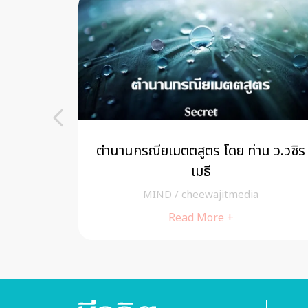
้าผู้สอน
ตำนานกรณียเมตตสูตร โดย ท่าน ว.วชิร
่ได้
เมธี
MIND
/
cheewajitmedia
Read More +