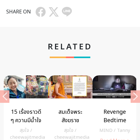
SHARE ON
RELATED
พระ
Revenge
ขอโทษมากไป
“ซาโตชิ คามิ
ช
Bedtime
ระวังเป็นโรค
ยะ” พ่อมด
น
Procrastination
แห่งโลกโอริ
MIND
/
Tanny
MIND
/
Riya
สุขใจ
/
วัน
ไม่ได้ “นอนไม่
มิ
tmedia
cheewajitme