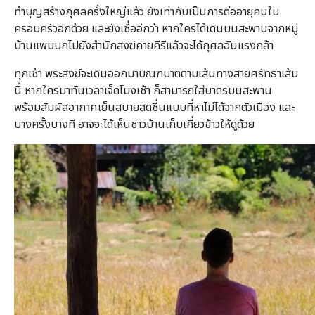
ทำบุญสร้างกุศลครั้งใหญ่แล้ว ยังเท่ากับเป็นการต่ออายุคนใน
ครอบครัวอีกด้วย และยังเชื่ออีกว่า หากใครได้เดินบนสะพานจากหมู่
บ้านแพมบกไปยังสำนักสงฆ์คายคีรีแล้วจะได้กุศลอันแรงกล้า
ทุกเช้า พระสงฆ์จะเดินออกมาบิณฑบาตตามเส้นทางสายศรัทธาเส้น
นี้ หากใครมาทันเวลาเจ็ดโมงเช้า ก็สามารถใส่บาตรบนสะพาน
พร้อมสัมผัสอากาศเย็นสบายสดชื่นแบบที่หาไม่ได้จากตัวเมือง และ
บางครั้งบางที อาจจะได้เห็นชาวบ้านเก็บเกี่ยวข้าวให้ดูด้วย