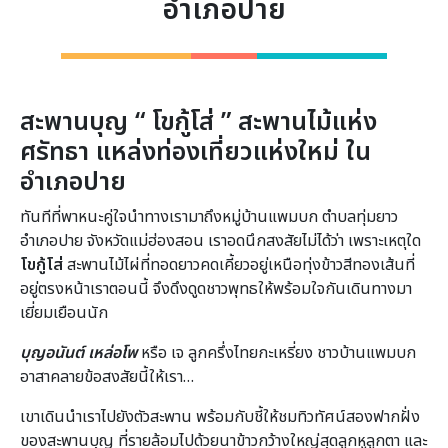
อำเภอปาย
สะพานบุญ “ โขกู้โส่ ” สะพานไม้แห่ง
ศรัทธา แหล่งท่องเที่ยวแห่งใหม่ ใน
อำเภอปาย
ทันทีที่พาหนะคู่ใจนำทางเรามาถึงหมู่บ้านแพมบก ตำบลทุ่มยาว
อำเภอปาย จังหวัดแม่ฮ่องสอน เราอดนึกสงสัยไม่ได้ว่า เพราะเหตุใด
โขกู้โส่
สะพานไม้ไผ่ที่ทอดยาวคดเคี้ยวอยู่เหนือทุ่งข้าวสีทองเส้นที่
อยู่ตรงหน้าเราตอนนี้ จึงดึงดูดชาวพุทธให้พร้อมใจกันเดินทางมา
เยี่ยมเยือนนัก
บุญอนันต์ เหล่อโพ
หรือ เจ ลูกครึ่งไทยกะเหรี่ยง ชาวบ้านแพมบก
อาสาคลายข้อสงสัยนี้ให้เรา…
เขาเดินนำเราไปยังตัวสะพาน พร้อมกับชี้ให้ชมทิวทัศน์สองฟากฝั่ง
ของสะพานบุญ ที่รายล้อมไปด้วยนาข้าวกว้างใหญ่สุดลูกหูลูกตา และ