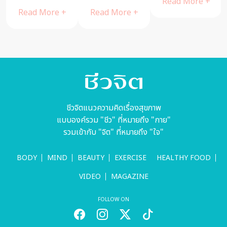
Read More +
Read More +
ูชา
หลับ” แต่เลือก
re +
Read More 
พุทธ
ที่จะไม่นอน
จา’
ชีวจิตแนวความคิดเรื่องสุขภาพ
แบบองค์รวม "ชีว" ที่หมายถึง "กาย"
รวมเข้ากับ "จิต" ที่หมายถึง "ใจ"
BODY
MIND
BEAUTY
EXERCISE
HEALTHY FOOD
VIDEO
MAGAZINE
FOLLOW ON