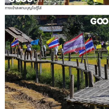
ทางเข้าสะพานบุญโขกู้โส่