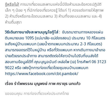
รู้หรือไม่
!
การมาเที่ยวชมสะพานแห่งนี้มีข้อห้ามและข้อควรปฏิบัติ
เล็ก ๆ น้อย ๆ ที่นักท่องเที่ยวควรรู้ ได้แก่ 1) ควรแต่งกายให้สุภาพ
2) ห้ามวิ่งหรือกระโดดบนสะพาน 3) ห้ามทิ้งขยะบนสะพาน และ 4)
ห้ามดื่มสุรา
วิธีเดินทางมายังสะพานบุญโขกู้โส่
: ขับรถมาตามทางหลวงแผ่น
ดินหมายเลข 1095 (แม่มาลัย-แม่ฮ่องสอน) ประมาณ 10 กิโลเมตร
จะถึงหมู่บ้านแพมบก (เลยน้ำตกแพมบกประมาณ 2-3 กิโลเมตร)
สามารถจอดรถไว้ในหมู่บ้าน หรือที่วัดแพมบก หากเดินทางมาอำเภอ
ปายด้วยรถประจำทาง สามารถติดต่อให้ชาวบ้านไปรับที่ขนส่งได้
สอบถามข้อมูลได้ที่ คุณบุญอนันต์ เหล่อโพ (เจ) โทรศัพท์ 06 3123
9022 หรือ เฟซบุ๊กการท่องเที่ยวโดยชุมชนบ้านแพมบก
https://www.facebook.com/cbt.pambok/
เรื่อง รำไพพรรณ บุญพงษ์ ภาพ ศรายุธ นกแก้ว
ขอขอบคุณ การท่องเที่ยวแห่งประเทศไทย