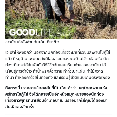
ชาวบ้านกำลังช่วยกันเก็บเกี่ยวข้าว
เจ เล่าให้ฟังอีกว่า นอกจากนักท่องเที่ยวจะมาเที่ยวชมสะพานโขกู้โส่
แล้ว ที่หมู่บ้านแพมบกยังมีโฮมสเตย์ของชาวบ้านไว้รอต้อนรับ นัก
ท่องเที่ยวจะได้สัมผัสกับวิถีชีวิตอันแสนเรียบง่ายของชาวบ้าน ได้
เรียนรู้การตำข้าว ทำน้ำพริกคั่วทราย ทำถั่วเน่าแผ่น ทำไม้กวาด
ทำนา ทำหลังคาด้วยใบตองตึง และเรียนรู้ชีวิตแบบเกษตรพอเพียง
ถึงตรงนี้ เราคลายข้อสงสัยที่มีในใจแล้วว่า เหตุใดสะพานแห่ง
ศรัทธาโขกู้โส่ จึงได้กลายเป็นอีกหนึ่งหมุดหมายของนักท่อง
เที่ยวชาวพุทธที่มาเยือนอำเภอปาย…เราอยากให้คุณได้ลองมา
สัมผัสเองสักครั้ง