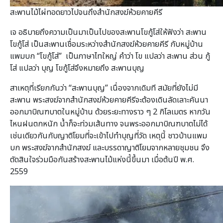
สะพานไม้ไผ่ทอดยาวไปจนถึงสำนักสงฆ์ห้วยคายคีรี
เจ อธิบายถึงความเป็นมาเป็นไปของสะพานโขกู้โส่ให้ฟังว่า สะพาน
โขกู้โส่ เป็นสะพานเชื่อมระหว่างสำนักสงฆ์ห้วยคายคีรี กับหมู่บ้าน
แพมบก “โขกู้โส่” เป็นภาษาไทใหญ่ คำว่า โข แปลว่า สะพาน ส่วน กู้
โส่ แปลว่า บุญ โขกู้โส่จึงหมายถึง สะพานบุญ
สาเหตุที่เรียกกันว่า “สะพานบุญ” เนื่องจากเดิมที สมัยที่ยังไม่มี
สะพาน พระสงฆ์จากสำนักสงฆ์ห้วยคายคีรีจะต้องเดินลัดเลาะคันนา
ออกมาบิณฑบาตในหมู่บ้าน ด้วยระยะทางราว ๆ 2 กิโลเมตร หากวัน
ไหนฝนตกหนัก น้ำก็จะท่วมเส้นทาง จนพระออกมาบิณฑบาตไม่ได้
เช่นเดียวกันกับญาติโยมที่จะเข้าไปทำบุญที่วัด เหตุนี้ ชาวบ้านแพม
บก พระสงฆ์จากสำนักสงฆ์ และบรรดาญาติโยมจากหลายชุมชน จึง
ตัดสินใจร่วมมือกันสร้างสะพานไม้แห่งนี้ขึ้นมา เมื่อต้นปี พ.ศ.
2559