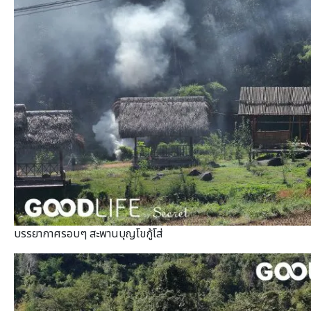
บรรยากาศรอบๆ สะพานบุญโขกู้โส่