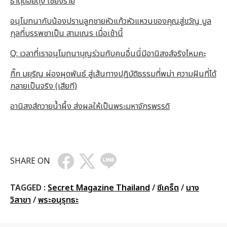
ธาตุดอยตุง เชียงราย
อนุโมทนากับน้องปราบลูกชายหัวแก้วหัวแหวนของคุณสู่ขวัญ บูล
กุลที่บรรพชาเป็น สามเณร เมื่อเช้านี้
Q: เวลาที่เราอนุโมทนาบุญร่วมกับคนอื่นนี่มีอานิสงส์จริงไหมคะ
กิ๊ก มยุริญ ผ่องผุดพันธ์ สู่เส้นทางปฏิบัติธรรมที่พม่า ความฝันที่ได้
กลายเป็นจริง (เสียที)
อานิสงส์ถวายน้ำผึ้ง ส่งผลให้เป็นพระมหาจักรพรรดิ
SHARE ON
TAGGED :
Secret Magazine Thailand
/
ซีเคร็ต
/
นาง
วิสาขา
/
พระอนุรุทธะ