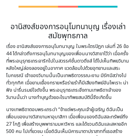
อานิสงส์ของการอนุโมทนาบุญ เรื่องเล่า
สมัยพุทธกาล
เรื่อง อานิสงส์ของการอนุโมทนาบุญ ในพระไตรปิฎก เล่มที่ 26 ข้อ
44 ได้กล่าวถึงการอนุโมทนาบุญของเพื่อนนางวิสาขาไว้ว่า เมื่อครั้ง
ที่พระอนุรุทธเถระจาริกไปในสวรรค์ชั้นดาวดึงส์ ได้ไปเห็นทิพยวิมาน
หลังใหญ่ล่องลองอยู่ในอากาศ แวดล้อมไปด้วยอุทยานและสระ
โบกขรณี เจ้าของวิมานนั้นเป็นเทพธิดาวรรณะงาม มีรัศมีสว่างไป
ทั่วทุกทิศ เมื่อยามเยื้องกรายหรือร่ายรำก็มีเสียงทิพย์อันไพเราะ น่า
ฟัง น่ารื่นรมย์ใจดังขึ้น พระอนุรุทธเถระจึงถามเทพธิดาเจ้าของ
วิมานนั้นว่า นางทำบุญด้วยอะไรมาทิพยสมบัตินี้จึงเกิดขึ้น
นางเทพธิดาตอบพระเถระว่า “ข้าแต่พระคุณเจ้าผู้เจริญ ดิฉันเป็น
เพื่อนของนางวิสาขามหาอุบาสิกา เมื่อเพื่อนของดิฉันสละทรัพย์ถึง
27 โกฏิ เพื่อสร้างบุพพารามมหาวิหาร และได้ชวนดิฉันและสหายอีก
500 คน ไปเที่ยวชม เมื่อดิฉันเห็นมิคารมาตาปราสาทที่เธอสร้าง