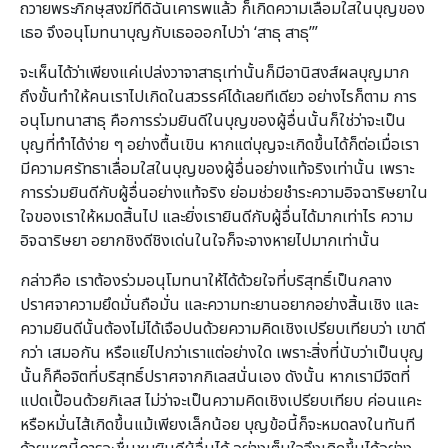
ถวายพระภิกษุสงฆ์ที่ดิฉันเคารพแล้ว ก็เกิดความเลื่อมใสในบุญของ
เธอ จึงอนุโมทนาบุญกับเธอออกไปว่า ‘สาธุ สาธุ’”
จะเห็นได้ว่าเพียงแค่เปล่งวาจาสาธุเท่านั้นก็มีอานิสงส์ผลบุญมาก
ถึงขั้นทำให้คนเราไปเกิดในสวรรค์ได้เลยทีเดียว อย่างไรก็ตาม การ
อนุโมทนาสาธุ คือการร่วมยินดีในบุญของผู้อื่นนั้นก็ใช่ว่าจะเป็น
บุญที่ทำได้ง่าย ๆ อย่างตื้นเขิน หากแต่บุญจะเกิดขึ้นได้ก็ต่อเมื่อเรา
มีความศรัทธาเลื่อมใสในบุญของผู้อื่นอย่างแท้จริงเท่านั้น เพราะ
การร่วมยินดีกับผู้อื่นอย่างแท้จริง ย่อมช่วยชำระความอิจฉาริษยาใน
ใจของเราให้หมดสิ้นไป และยิ่งเรายินดีกับผู้อื่นได้มากเท่าไร ความ
อิจฉาริษยา อยากชิงดีชิงเด่นในใจก็จะจางหายไปมากเท่านั้น
กล่าวคือ เราต้องร่วมอนุโมทนาให้ได้ด้วยใจที่บริสุทธิ์เป็นกลาง
ปราศจาความยึดมั่นถือมั่น และความทะยานอยากอย่างสิ้นเชิง และ
ความยินดีนั้นต้องไม่ได้เจือปนด้วยความคิดเชิงเปรียบเทียบว่า เขาดี
กว่า เสมอกัน หรือแย่ไปกว่าเราแต่อย่างใด เพราะสิ่งที่นับว่าเป็นบุญ
นั้นก็คือจิตที่บริสุทธิ์ปราศจากกิเลสนั่นเอง ดังนั้น หากเรามีจิตที่
แปดเปื้อนด้วยกิเลส ไม่ว่าจะเป็นความคิดเชิงเปรียบเทียบ ค่อนแคะ
หรือหมั่นไส้เกิดขึ้นแม้เพียงเล็กน้อย บุญข้อนี้ก็จะหมดลงในทันที