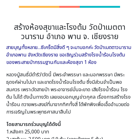
สร้างห้องสุขาและโรงต้ม วัดป่าเมตตา
วนาราม อำเภอ พาน จ. เชียงราย
สายบุญทั้งหลาย…ซีเคร็ตมีสิ่งดี ๆ จะมาบอกค่ะ วัดป่าเมตตาวนาราม
อำเภอพาน จังหวัดเชียงราย ขอเชิญร่วมสร้างโรงน้ำร้อนโรงต้ม
ของพระสายป่ากรรมฐานกันและห้องสุขา 1 ห้อง
หลวงปู่สนธิ์มีดำริว่าวัดนี้ มีพระจำพรรษา และนอกพรรษา มีพระ
ธุดงค์ผ่านไปมา และขาดโรงน้ำร้อนโรงต้ม ซึ่งมีส่วนจำเป็นพอ
สมควร เพราะวัดสายป่า พระอาจารย์มั่นจะขาด เสียโรงน้ำร้อน โรง
ต้ม ไม่ได้ ดังนั้นทางวัด เลยขอบอกบุญข่าวกุศล เรื่องการสร้างโรง
น้ำร้อน ถวายพระสงฆ์ที่มาจากทิศทั้งสี่ ได้พักพิงเพื่อเอื้ออำนวยต่อ
การเจริญในพระพุทธศาสนาสืบไป
โดยสามารถร่วมบุญได้ดังนี้
1.หลังคา 25,000 บาท