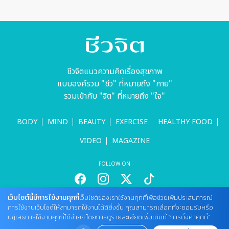
ชีวจิตแนวความคิดเรื่องสุขภาพ
แบบองค์รวม "ชีว" ที่หมายถึง "กาย"
รวมเข้ากับ "จิต" ที่หมายถึง "ใจ"
BODY
MIND
BEAUTY
EXERCISE
HEALTHY FOOD
VIDEO
MAGAZINE
FOLLOW ON
เว็บไซต์นี้มีการใช้งานคุกกี้
เว็บไซต์ของเราใช้งานคุกกี้เพื่อช่วยเพิ่มประสบการณ์
สนใจลงโฆษณากับเว็บไซต์
การใช้งานเว็บไซต์ให้สามารถใช้งานได้ดียิ่งขึ้น คุณสามารถเลือกที่จะยอมรับหรือ
Tel : 085 661 4629 / (จันทร์ - ศุกร์ เวลา 09.00 - 18.00 น)
ปฏิเสธการใช้งานคุกกี้ได้ง่ายๆ โดยการดูรายละเอียดเพิ่มเติมที่ “การตั้งค่าคุกกี้”
cheewajitmedia@gmail.com