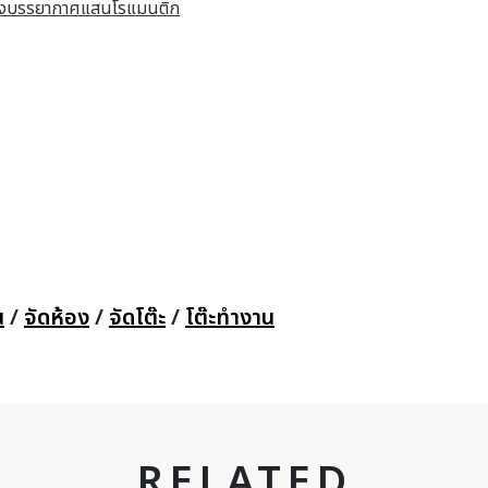
สร้างบรรยากาศแสนโรแมนติก
น
/
จัดห้อง
/
จัดโต๊ะ
/
โต๊ะทำงาน
RELATED