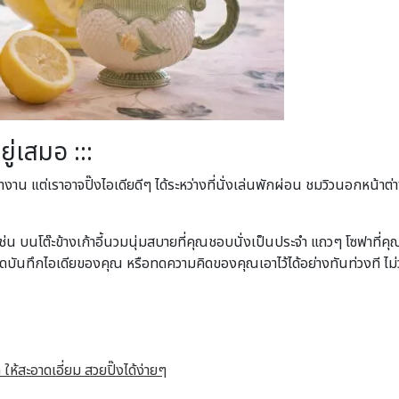
ู่เสมอ :::
่โต๊ะทำงาน แต่เราอาจปิ๊งไอเดียดีๆ ได้ระหว่างที่นั่งเล่นพักผ่อน ชมวิวนอกหน
 บนโต๊ะข้างเก้าอี้นวมนุ่มสบายที่คุณชอบนั่งเป็นประจำ แถวๆ โซฟาที่คุณ
บันทึกไอเดียของคุณ หรือทดความคิดของคุณเอาไว้ได้อย่างทันท่วงที ไม่ว่
ให้สะอาดเอี่ยม สวยปิ๊งได้ง่ายๆ