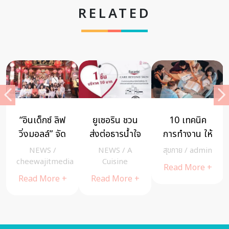
RELATED
“อินเด็กซ์ ลิฟ
ยูเซอริน ชวน
10 เทคนิค
วิ่งมอลล์” จัด
ส่งต่อธารน้ำใจ
การทำงาน ให้
เอ็กซ์คลูซีฟ
กับโครงการ
โดดเด่น ดัน
NEWS
/
NEWS
/
A
สุขกาย
/
admin
ทริป พาลูกค้า
“Care
งานให้รุ่ง มุ่ง
a
cheewajitmedia
Cuisine
Read More +
ล่องเจ้าพระยา
Beyond
ใช้ชีวิตอย่าง
Read More +
Read More +
ไหว้พระเสริม
Skin” สมทบ
ฉลาด
เฮงรับปีกุน กับ
ทุนสร้างวัคซีน
อ.ช้าง-ทศพร
โควิด-19 ของ