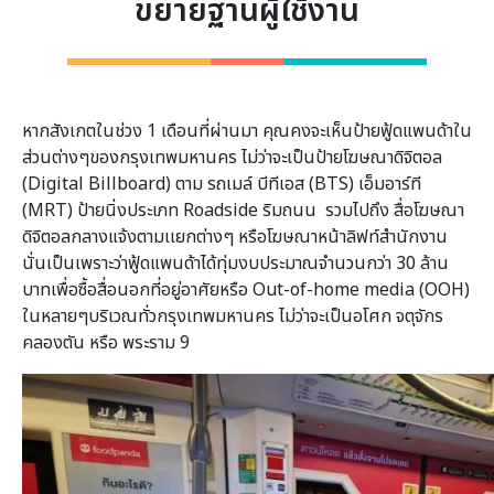
ขยายฐานผู้ใช้งาน
หากสังเกตในช่วง 1 เดือนที่ผ่านมา คุณคงจะเห็นป้ายฟู้ดแพนด้าใน
ส่วนต่างๆของกรุงเทพมหานคร ไม่ว่าจะเป็นป้ายโฆษณาดิจิตอล
(Digital Billboard) ตาม รถเมล์ บีทีเอส (BTS) เอ็มอาร์ที
(MRT) ป้ายนิ่งประเภท Roadside ริมถนน รวมไปถึง สื่อโฆษณา
ดิจิตอลกลางแจ้งตามเเยกต่างๆ หรือโฆษณาหน้าลิฟท์สำนักงาน
นั่นเป็นเพราะว่าฟู้ดแพนด้าได้ทุ่มงบประมาณจำนวนกว่า 30 ล้าน
บาทเพื่อซื้อสื่อนอกที่อยู่อาศัยหรือ Out-of-home media (OOH)
ในหลายๆบริเวณทั่วกรุงเทพมหานคร ไม่ว่าจะเป็นอโศก จตุจักร
คลองตัน หรือ พระราม 9