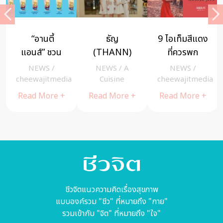
4 ความเชื่อ
TikTok ชวน
5 วิธีสุดแจ๋ว
ผิดๆ ที่คนมัก
คุณสร้าง
ช่วยคุณหาย
คิดก่อนทำ
สังคม
จาก สมองล้า
NEWS
/
NEWS
/
NEWS
/
Riya
ประกัน
อินเทอร์เน็ตที่
a
cheewajitmedia
cheewajitmedia
Read More +
ปลอดภัย
Read More +
Read More +
ชีวจิตแนวความคิดเรื่องสุขภาพ
แบบองค์รวม "ชีว" ที่หมายถึง "กาย"
รวมเข้ากับ "จิต" ที่หมายถึง "ใจ"