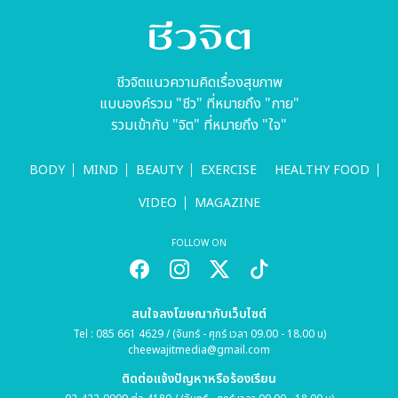
ระวัง..สิ้นสุด
ผิวอ่อนเยาว์
ทางเพื่อน
อิ่มฟู ริ้วรอยดู
เพื่อผู้
จางลง
บกพร่อง
ชีวจิตแนวความคิดเรื่องสุขภาพ
ทางการเห็น
แบบองค์รวม "ชีว" ที่หมายถึง "กาย"
รวมเข้ากับ "จิต" ที่หมายถึง "ใจ"
BODY
MIND
BEAUTY
EXERCISE
HEALTHY FOOD
VIDEO
MAGAZINE
FOLLOW ON
สนใจลงโฆษณากับเว็บไซต์
Tel : 085 661 4629 / (จันทร์ - ศุกร์ เวลา 09.00 - 18.00 น)
cheewajitmedia@gmail.com
ติดต่อแจ้งปัญหาหรือร้องเรียน