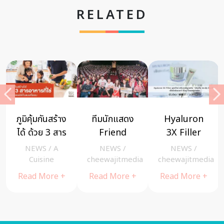
RELATED
ภูมิคุ้มกันสร้าง
ทีมนักแสดง
Hyaluron
ได้ ด้วย 3 สาร
Friend
3X Filler
อาหารที่ใช่
Zone ร่วม
สูตรใหม่ สกิน
NEWS
/
A
NEWS
/
NEWS
/
อร่อยได้ใน
เซอร์ไพรส์ผู้
แคร์ยูเซอรินที่
a
Cuisine
cheewajitmedia
cheewajitmedia
แบบที่ชอบ
ชมใน
ให้ครบถึงสาม
Read More +
Read More +
Read More +
ภาพยนตร์รอบ
ประการ “เติม
N
พิเศษ Friend
เต็ม กระตุ้น
Zone
ป้องกัน” เพื่อ