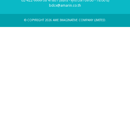
02-422-9999 ต่อ 4180 / (จันทร์ - ศุกร์ เวลา 09.00 - 18.00 น)
bdcx@amarin.co.th
© COPYRIGHT 2026 AME IMAGINATIVE COMPANY LIMITED.