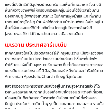
แห่งนี้ยังมีครัวที่มีอุปกรณ์ครบครัน และพื้นที่ทานอาหารซึ่งต่างมี
พื้นที่กว้างขวางเพื่อให้ครอบครัวและกลุ่มเพื่อนได้ใช้เวลาร่วมกัน
นอกจากนี้ผู้เข้าพักยังสามารถแวะไปทักทายฝูงม้าและแกะที่พากัน
มากินหญ้าอยู่ใกล้ ๆ บ้านพักได้อีกด้วย แม้ว่าบ้านพักแห่งนี้จะอยู่ใน
พื้นที่เงียบสงบแต่ก็มีทำเลดีเยี่ยม โดยอยู่ไม่ไกลจากลิฟต์สกี
Javorovac Ski Lift และย่านใจกลางเมืองชาเบลียค
เยเรวาน ประเทศอาร์เมเนีย
หากคุณหลงใหลในประวัติศาสตร์ล่ะก็ กรุงเยเรวาน เมืองหลวงของ
ประเทศอาร์เมเนีย มีสถาปัตยกรรมเก่าแก่และน่าตื่นตาตื่นใจซึ่ง
ทำให้นครแห่งนี้เป็นจุดหมายห้ามพลาด ดื่มด่ำกับความตระการตาขอ
งมหาวิหารเซนต์เกรกอรี่ ดิ อิลลูมิเนเตอร์ หนึ่งในโบสถ์คริสต์นิกาย
Armenian Apostolic Church ที่ใหญ่ที่สุดในโลก
หลังสำรวจซากวิหารซวาร์ทนอสซึ่งอยู่ในที่ราบสูงอารารัตแล้ว ก็ได้
เวลาเพลิดเพลินกับทิวทัศน์ของเทือกเขาโดยรอบ ระหว่างที่เที่ยวชม
เมืองอยู่นั้นก็อย่าพลาด Cascade บันไดขนาดยักษ์ที่สร้างจาก
หินปูน ประดับประดาด้วยน้ำพุ รูปปั้น และลานสวนแสนสงบ รวมทั้ง