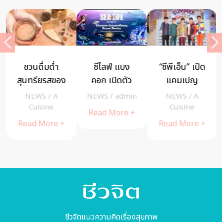
ชวนดื่มด่ำ
ซีไลฟ์ แบง
“ซีพีเอ็น” เปิด
สุนทรียรสของ
คอก เปิดตัว
แคมเปญ
กาแฟดำรสนุ่ม
แคมเปญใหม่
“SUMMER
NEWS
/
A
NEWS
/
admin
NEWS
/
A
จาก “เนสกา
“The Lost
SPIRIT 2019” จั
a
Cuisine
Cuisine
Read More +
แฟ โกลด์ เค
City…เมือง
เต็ม 7 ไฮไลท์
Read More +
Read More +
รมมา สมูท
ลับใต้ทะเลลึก
กิจกรรม
แอนด์
สุดมหัศจรรย์”
ซัมเมอร์
ไฟน์เนสท์”
ชีวจิตแนวความคิดเรื่องสุขภาพ