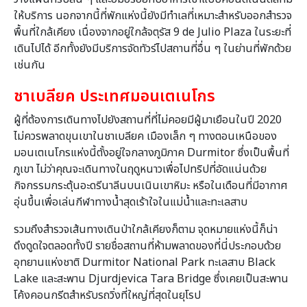
ให้บริการ นอกจากนี้ที่พักแห่งนี้ยังมีทำเลที่เหมาะสำหรับออกสำรวจ
พื้นที่ใกล้เคียง เนื่องจากอยู่ใกล้จตุรัส 9 de Julio Plaza ในระยะที่
เดินไปได้ อีกทั้งยังมีบริการจัดทัวร์ไปสถานที่อื่น ๆ ในย่านที่พักด้วย
เช่นกัน
ชาเบลียค ประเทศมอนเตเนโกร
ผู้ที่ต้องการเดินทางไปยังสถานที่ที่ไม่คอยมีผู้มาเยือนในปี 2020
ไม่ควรพลาดขุนเขาในชาเบลียค เมืองเล็ก ๆ ทางตอนเหนือของ
มอนเตเนโกรแห่งนี้ตั้งอยู่ใจกลางภูมิภาค Durmitor ซึ่งเป็นพื้นที่
ภูเขา ไม่ว่าคุณจะเดินทางในฤดูหนาวเพื่อไปทริปที่อัดแน่นด้วย
กิจกรรมกระตุ้นอะดรีนาลีนบนเนินเขาหิมะ หรือในเดือนที่มีอากาศ
อุ่นขึ้นเพื่อเล่นกีฬาทางน้ำสุดเร้าใจในแม่น้ำและทะเลสาบ
รวมถึงสำรวจเส้นทางเดินป่าใกล้เคียงก็ตาม จุดหมายแห่งนี้ก็น่า
ดึงดูดใจตลอดทั้งปี รายชื่อสถานที่ห้ามพลาดของที่นี่ประกอบด้วย
อุทยานแห่งชาติ Durmitor National Park ทะเลสาบ Black
Lake และสะพาน Djurdjevica Tara Bridge ซึ่งเคยเป็นสะพาน
โค้งคอนกรีตสำหรับรถวิ่งที่ใหญ่ที่สุดในยุโรป