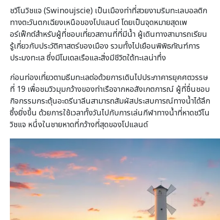
ชวีโนวิชแจ (Swinoujscie) เป็นเมืองท่าที่สวยงามริมทะเลบอลติก
ทางตะวันตกเฉียงเหนือของโปแลนด์ โดยเป็นจุดหมายสุดเพ
อร์เฟ็กต์สำหรับผู้ที่ชอบเที่ยวสถานที่ที่มีน้ำ ผู้เดินทางสามารถเรียน
รู้เกี่ยวกับประวัติศาสตร์ของเมือง รวมทั้งไปเยือนพิพิธภัณฑ์การ
ประมงทะเล ซึ่งมีโมเดลเรือและสิ่งมีชีวิตใต้ทะเลน่าทึ่ง
ก่อนท่องเที่ยวตามธีมทะเลต่อด้วยการเดินไปประภาคารยุคศตวรรษ
ที่ 19 เพื่อชมวิวมุมกว้างของท่าเรือจากหอสังเกตการณ์ ผู้ที่ชื่นชอบ
กิจกรรมกระตุ้นอะดรีนาลีนสามารถสัมผัสประสบการณ์ทางน้ำได้ลึก
ซึ้งยิ่งขึ้น ด้วยการใช้เวลาทั้งวันไปกับการเล่นกีฬาทางน้ำที่หาดชวีโน
วิชแจ หนึ่งในชายหาดที่กว้างที่สุดของโปแลนด์