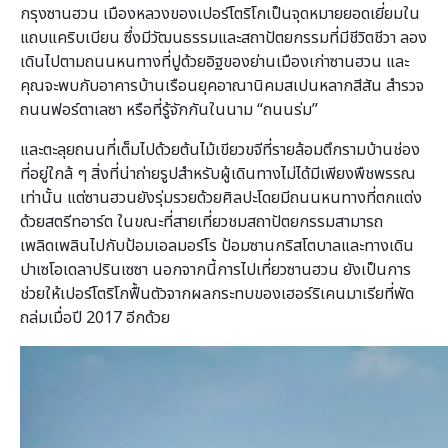
กรุงซานฮวน เมืองหลวงของเปอร์โตริโกเป็นจุดหมายยอดเยี่ยมใน
แถบแคริบเบียน ซึ่งมีวัฒนธรรมและสถาปัตยกรรมที่มีชีวิตชีวา ลอง
เดินไปตามถนนหนทางที่ปูด้วยอิฐของย่านเมืองเก่าซานฮวน และ
คุณจะพบกับอาคารบ้านเรือนยุคอาณานิคมสเปนหลากสีสัน สำรวจ
ถนนฟอร์ตาเลซา หรือที่รู้จักกันในนาม “ถนนร่ม”
และตะลุยถนนที่เต็มไปด้วยต้นไม้เขียวขจีที่รายล้อมตึกรามบ้านช่อง
ที่อยู่ใกล้ ๆ สิ่งที่น่าถ่ายรูปสำหรับผู้เดินทางไม่ได้มีเพียงพืชพรรณ
เท่านั้น แต่ซานฮวนยังรุ่มรวยด้วยศิลปะโดยมีถนนหนทางที่ตกแต่ง
ด้วยสตรีทอาร์ต ในขณะที่สายเที่ยวชมสถาปัตยกรรมสามารถ
เพลิดเพลินไปกับป้อมเอลมอร์โร ป้อมซานกริสโตบาลและทางเดิน
ปาเซโอเดลาปรินเซซา นอกจากนี้การไปเที่ยวซานฮวน ยังเป็นการ
ช่วยให้เปอร์โตริโกฟื้นตัวจากผลกระทบของเฮอร์ริเคนมาเรียที่พัด
ถล่มเมื่อปี 2017 อีกด้วย