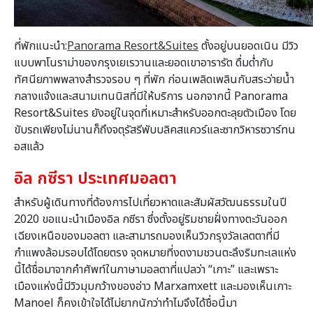
ที่พักแนะนำ:
Panorama Resort&Suites
ตั้งอยู่บนยอดเนิน มีวิว
แบบพาโนราม่าของกรุงเยเรวานและยอดเขาอารารัต ดื่มด่ำกับ
ทัศนียภาพพลางสำรวจรอบ ๆ ที่พัก ก่อนเพลิดเพลินกับสระว่ายน้ำ
กลางแจ้งและสนามเทนนิสที่มีให้บริการ นอกจากนี้ Panorama
Resort&Suites ยังอยู่ในจุดที่เหมาะสำหรับออกตะลุยตัวเมือง โดย
ขับรถเพียงไม่นานก็ถึงจตุรัสรีพับบลิคสแควร์และซากวิหารซวาร์ทน
อสแล้ว
อิล กซีรา ประเทศมอลตา
สำหรับผู้เดินทางที่ต้องการไปเที่ยวหาดและสัมผัสวัฒนธรรมในปี
2020 ขอแนะนำเมืองอิล กซีรา ซึ่งตั้งอยู่ริมชายฝั่งทางตะวันออก
เฉียงเหนือของมอลตา และสามารถมองเห็นวิวกรุงวัลเลตตาที่มี
กำแพงล้อมรอบได้โดยตรง จุดหมายที่งดงามชวนตะลึงริมทะเลแห่ง
นี้ได้ชื่อมาจากคำศัพท์ในภาษามอลตาที่แปลว่า “เกาะ” และเพราะ
เมืองแห่งนี้มีวิวมุมกว้างของอ่าว Marxamxett และมองเห็นเกาะ
Manoel ก็คงเข้าใจได้ไม่ยากนักว่าทำไมจึงได้ชื่อนี้มา