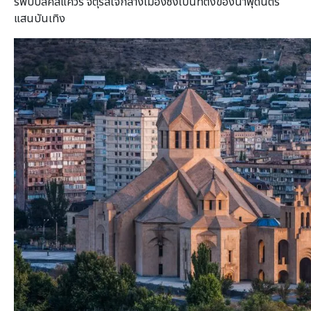
รีพับบลิคสแควร์ จตุรัสใจกลางเมืองซึ่งเป็นที่ตั้งของน้ำพุดนตรี
แสนบันเทิง