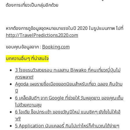
ต้องการเที่ยวเป็นกลุ่มอีกด้วย
หากต้องการดูข้อมูลจุดหมายมาแรงในปี 2020 ในรูปแบบภาพ ไปที่
http://TravelPredictions2020.com
ขอบคุณข้อมูลจาก :
Booking.com
บทความอื่นๆ ที่น่าสนใจ
3 โรงแรมวิวสวยรอบ ทะเลสาบ Biwako ที่คนเที่ยวญี่ปุ่นไม่
ควรพลาด!
Agoda เผยรายชื่อเมืองยอดนิยมสำหรับเที่ยว ฉลอง คืนข้าม
ปี
6 เคล็ดลับดีๆ จาก Google ที่ช่วยให้ วันหยุดยาว ของคุณเต็ม
ไปด้วยความสุข
6 ไอเดีย ช็อปกระเช้า ของขวัญปีใหม่ แบบชิคๆ ยังไงไม่ให้เอ้
าท์!
5 Application นับแคลอรี่ กินไปเท่าไหร่ก็คำนวณได้ง่ายๆ